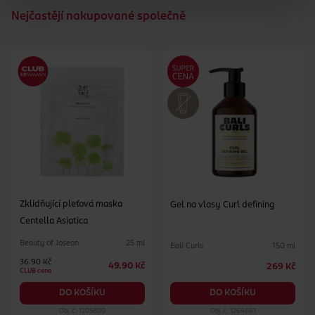
Nejčastějí nakupované společně
Zklidňující pleťová maska
Gel na vlasy Curl defining
Centella Asiatica
Beauty of Joseon
25 ml
Bali Curls
150 ml
36.90 Kč
49.90 Kč
269 Kč
CLUB cena
DO KOŠÍKU
DO KOŠÍKU
Obj. č.: 1205800
Obj. č.: 1264661