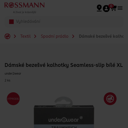
Přeskočit na hlavmní obsah
0
Textil
Spodní prádlo
Dámské bezešvé kalhotky
Dámské bezešvé kalhotky Seamless-slip bílé XL
under2wear
2 ks