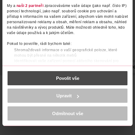
My a
naši 2 partneři
zpracováváme vaše údaje (jako např. číslo IP)
pomocí technologií, jako např. souborů cookie pro uchování a
přístup k informacím na vašem zařízení, abychom vám mohli nabízet
personalizované reklamy a obsah, měření reklam a obsahu, náhled
na návštěvníky a vývoj produktů. Máte možnosti ohledně toho, kdo
vaše údaje používá a k jakým účelům.
Pokud to povolíte, rádi bychom také:
Shromažďovali informace o vaší geografické poloze, které
mohou být přesné na několik metrů
Identifikovali vaše zařízení pomocí aktivního skenování pro
konkrétní charakteristiky (otisk prstu)
POPIS
SLOŽENÍ
POČET
TYP OBLEČENÍ
VÝROBCE/DOD
Zjistěte více o tom, jak zpracováváme vaše osobní údaje, a nastavte
Povolit vše
si předvolby v
části s podrobnostmi
. Svůj souhlas můžete kdykoliv
změnit nebo odvolat v části Prohlášení o souborech cookie.
pohodlná výška kalhotek
K provozu stránek, personalizaci obsahu a reklam, funkcí sociálních
žádné nepříjemné boční švy
Upravit
médií, analýze návštěvnosti, které mohou nést osobní údaje.
Více najdete v
prohlášení o ochraně osobních údajů.
vysoký komfort při nošení a dokonalé držení bez zařezávání
Odmítnout vše
Děkujeme za pochopení. >
více o cookies
<