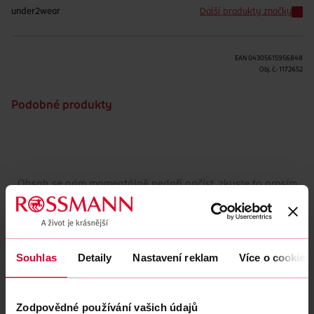
under2wear
Další produkty značky
EAN
04305615956848
Obj. č.:
1172652
Podobné produkty
Obsah se nám momentálně nedaří načíst, zkuste to prosím
znovu.
Načíst znovu
Souhlas
Detaily
Nastavení reklam
Více o cookies
Zodpovědné používání vašich údajů