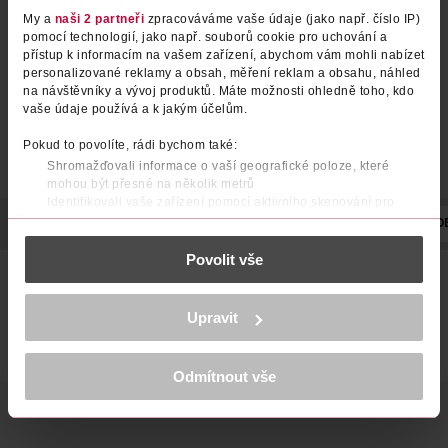
My a
naši 2 partneři
zpracováváme vaše údaje (jako např. číslo IP)
pomocí technologií, jako např. souborů cookie pro uchování a
přístup k informacím na vašem zařízení, abychom vám mohli nabízet
personalizované reklamy a obsah, měření reklam a obsahu, náhled
na návštěvníky a vývoj produktů. Máte možnosti ohledně toho, kdo
vaše údaje používá a k jakým účelům.
Pokud to povolíte, rádi bychom také:
Shromažďovali informace o vaší geografické poloze, které
mohou být přesné na několik metrů
Identifikovali vaše zařízení pomocí aktivního skenování pro
konkrétní charakteristiky (otisk prstu)
POPIS
SLOŽENÍ
POČET
VÝROBCE/DODAVATEL
TYP O
Zjistěte více o tom, jak zpracováváme vaše osobní údaje, a nastavte
Povolit vše
si předvolby v
části s podrobnostmi
. Svůj souhlas můžete kdykoliv
změnit nebo odvolat v části Prohlášení o souborech cookie.
krajková košilka s nastavitelnou délkou ramínek
K provozu stránek, personalizaci obsahu a reklam, funkcí sociálních
2 ks v balení
Upravit
médií, analýze návštěvnosti, které mohou nést osobní údaje.
Více najdete v
prohlášení o ochraně osobních údajů.
organická bavlna
Odmítnout vše
Děkujeme za pochopení. >
více o cookies
<