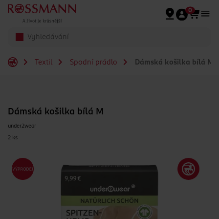
Přeskočit na hlavmní obsah
0
Textil
Spodní prádlo
Dámská košilka bílá M
Dámská košilka bílá M
under2wear
2 ks