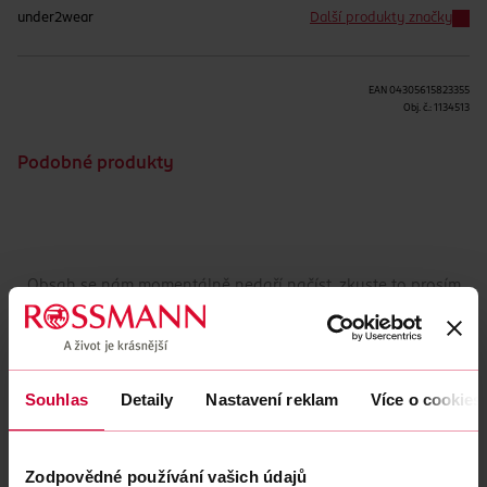
under2wear
Další produkty značky
EAN
04305615823355
Obj. č.:
1134513
Podobné produkty
Obsah se nám momentálně nedaří načíst, zkuste to prosím
znovu.
Načíst znovu
Souhlas
Detaily
Nastavení reklam
Více o cookies
Zodpovědné používání vašich údajů