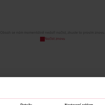
Obsah se nám momentálně nedaří načíst, zkuste to prosím znovu.
Načíst znovu
Detaily
Nastavení reklam