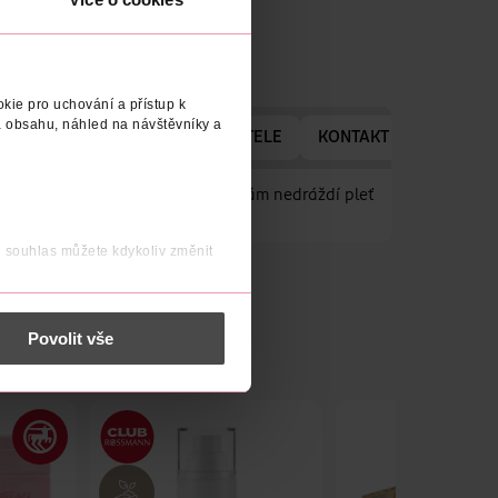
kie pro uchování a přístup k
 obsahu, náhled na návštěvníky a
ADRESA VÝROBCE/DODAVATELE
KONTAKT NA VÝROBCE
stoty. Díky jemným čisticím složkám nedráždí pleť
j souhlas můžete kdykoliv změnit
 nést osobní údaje.
Povolit vše