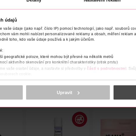
ch údajů
vaše údaje (jako např. číslo IP) pomocí technologií, jako např. souborů coo
ychom vám mohli nabízet personalizované reklamy a obsah, měření reklam a
BCE/DODAVATEL
OBJEM
NÁZEV VÝROBCE/DODAVATELE
edně toho, kdo vaše údaje používá a k jakým účelům.
é:
cího gelu na obličej. Dokonale odstraňuje všechny každodenní neči
í geografické poloze, které mohou být přesné na několik metrů
mocí aktivního skenování pro konkrétní charakteristiky (otisk prstu)
áme vaše osobní údaje, a nastavte si předvolby v
části s podrobnostmi
. Svů
 souborech cookie.
obsahu a reklam, funkcí sociálních médií, analýze návštěvnosti, které mohou
ně osobních údajů.
Upravit
cookies
<