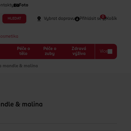
ntakty
Foto
0
Vybrat dopravu
Přihlásit se
Košík
HLEDAT
kosmetika
Péče o
Péče o
Zdravá
Více
a
tělo
zuby
výživa
na mandle & malina
andle & malina