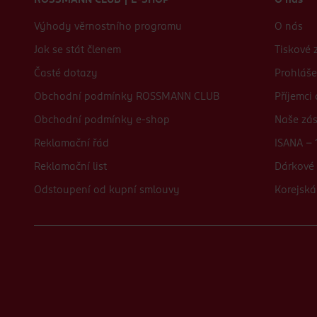
ROSSMANN CLUB | E-SHOP
O nás
Výhody věrnostního programu
O nás
Jak se stát členem
Tiskové 
Časté dotazy
Prohláše
Obchodní podmínky ROSSMANN CLUB
Příjemci
Obchodní podmínky e-shop
Naše zá
Reklamační řád
ISANA - 
Reklamační list
Dárkové 
Odstoupení od kupní smlouvy
Korejská