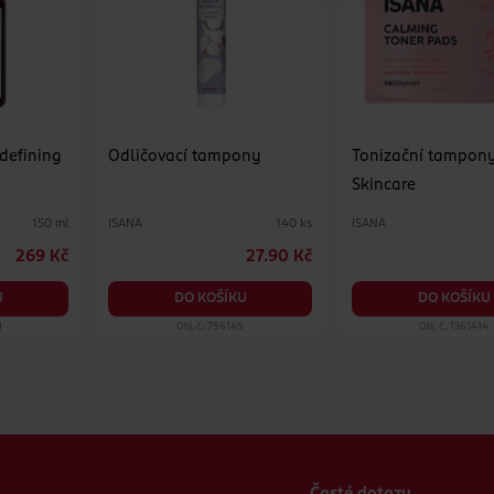
 defining
Odličovací tampony
Tonizační tampon
Skincare
ISANA
ISANA
150 ml
140 ks
269 Kč
27.90 Kč
U
DO KOŠÍKU
DO KOŠÍKU
1
Obj. č.: 796149
Obj. č.: 1361414