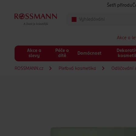
Přeskočit na hlavmní obsah
Šetři přírodu
Č
Akce a l
Akce a
Péče o
Dekorati
Domácnost
slevy
dítě
kosmeti
ROSSMANN.cz
Pleťová kosmetika
Odličování a