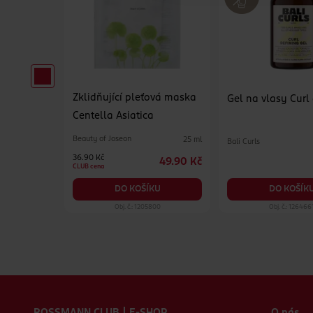
Zklidňující pleťová maska
erzální
Gel na vlasy Curl
Centella Asiatica
Beauty of Joseon
25 ml
Bali Curls
500 ml
36.90 Kč
49.90 Kč
84.90 Kč
CLUB cena
KU
DO KOŠÍK
DO KOŠÍKU
19
Obj. č.: 1205800
Obj. č.: 126466
Zápatí webu