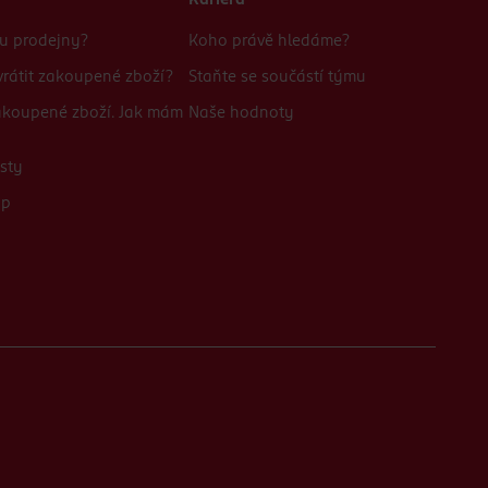
Kariéra
bu prodejny?
Koho právě hledáme?
rátit zakoupené zboží?
Staňte se součástí týmu
zakoupené zboží. Jak mám
Naše hodnoty
sty
up