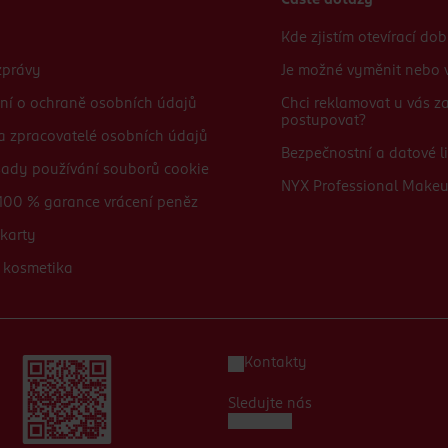
Časté dotazy
Kde zjistím otevírací do
zprávy
Je možné vyměnit nebo v
ní o ochraně osobních údajů
Chci reklamovat u vás 
postupovat?
 a zpracovatelé osobních údajů
Bezpečnostní a datové li
sady používání souborů cookie
NYX Professional Make
100 % garance vrácení peněz
karty
 kosmetika
Kontakty
Sledujte nás