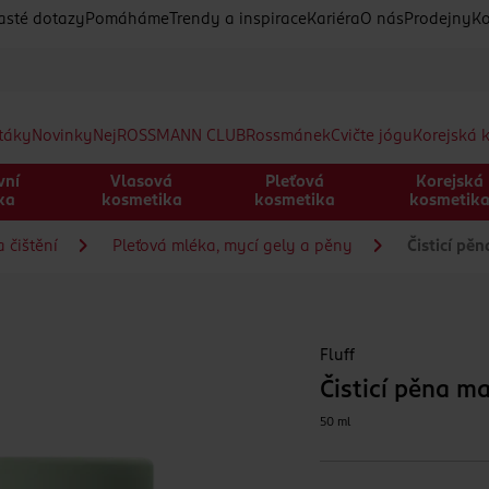
asté dotazy
Pomáháme
Trendy a inspirace
Kariéra
O nás
Prodejny
Ko
etáky
Novinky
Nej
ROSSMANN CLUB
Rossmánek
Cvičte jógu
Korejská 
vní
Vlasová
Pleťová
Korejská
ka
kosmetika
kosmetika
kosmetik
 čištění
Pleťová mléka, mycí gely a pěny
Čisticí pě
Fluff
Čisticí pěna m
50 ml