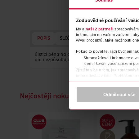
Zodpovědné používání vaši
My a
naši 2 partneři
zpracováváme 
informacím na vašem zařízení, ab
POPIS
SLOŽENÍ
VYROBENO V
VÝRO
vývoj produktů. Máte možnosti ohl
Pokud to povolíte, rádi bychom tak
Čisticí pěna na obličej je nadýchaná verze čisti
Shromažďovali informace o vaš
ani nezpůsobuje její vysušení.
Identifikovali vaše zařízení po
Zjistěte více o tom, jak zpracováv
nebo odvolat v části Prohlášení o
K provozu stránek, personalizaci 
Více najdete v
prohlášení o ochra
Odmítnout vše
Nejčastějí nakupované společně
Děkujeme za pochopení. >
více o 