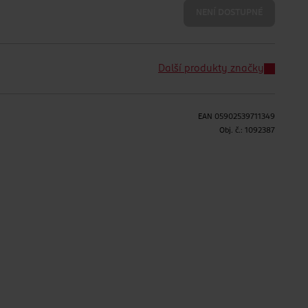
NENÍ DOSTUPNÉ
Další produkty značky
EAN
05902539711349
Obj. č.:
1092387