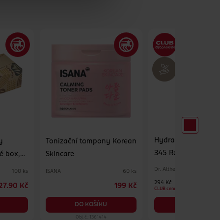
Hydratační pleťov
y
Tonizační tampony Korean
345 Relief Cream M
é box,
Skincare
Dr. Althea
ISANA
100 ks
60 ks
294 Kč
27.90 Kč
199 Kč
CLUB cena
DO KOŠÍKU
DO KOŠÍKU
Obj. č.: 1361414
Obj. č.: 1390575