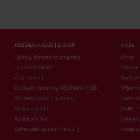
Zápatí webu
ROSSMANN CLUB | E-SHOP
O nás
Výhody věrnostního programu
O nás
Jak se stát členem
Tiskové 
Časté dotazy
Prohláše
Obchodní podmínky ROSSMANN CLUB
Příjemci
Obchodní podmínky e-shop
Naše zá
Reklamační řád
ISANA - 
Reklamační list
Dárkové 
Odstoupení od kupní smlouvy
Korejská