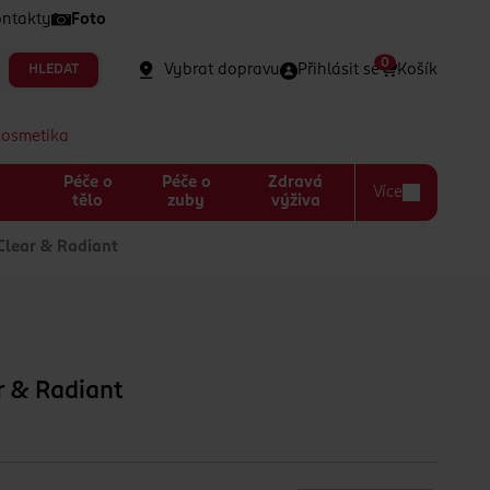
ntakty
Foto
0
Vybrat dopravu
Přihlásit se
Košík
HLEDAT
kosmetika
Péče o
Péče o
Zdravá
Více
a
tělo
zuby
výživa
 Clear & Radiant
ar & Radiant