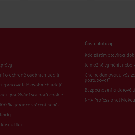
Časté dotazy
Kde zjistím otevírací do
zprávy
Je možné vyměnit nebo v
ní o ochraně osobních údajů
Chci reklamovat u vás 
postupovat?
 a zpracovatelé osobních údajů
Bezpečnostní a datové li
sady používání souborů cookie
NYX Professional Make
100 % garance vrácení peněz
karty
 kosmetika