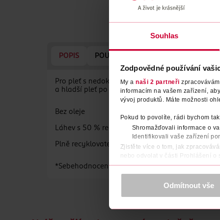
Souhlas
POPIS
POUŽITÍ
SLOŽENÍ
VYROBENO
Zodpovědné používání vaši
Pro pleť s nedokonalostmi. úroveň pH 4.5 Tento osv
My a
naši 2 partneři
zpracováváme 
a hladší pleť po 1 týdnu*.
informacím na vašem zařízení, ab
vývoj produktů. Máte možnosti ohl
Bez oleje
Pokud to povolíte, rádi bychom tak
Shromažďovali informace o vaš
Láhev s 50 % recyklovaného plastu (kromě pumpi
Identifikovali vaše zařízení po
Plně recyklovatelný obal (tam, kde existují recykl
Zjistěte více o tom, jak zpracováv
nebo odvolat v části Prohlášení o
*Sebehodnocení 67 dobrovolníků.
K provozu stránek, personalizaci 
Více najdete v
prohlášení o ochra
Odmítnout vše
Děkujeme za pochopení. >
více o 