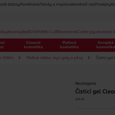
asté dotazy
Pomáháme
Trendy a inspirace
Kariéra
O nás
Prodejny
Ko
etáky
Novinky
Nej
ROSSMANN CLUB
Rossmánek
Cvičte jógu
Korejská 
vní
Vlasová
Pleťová
Korejská
ka
kosmetika
kosmetika
kosmetik
 čištění
Pleťová mléka, mycí gely a pěny
Čisticí gel
Neutrogena
Čisticí gel Cle
200 ml