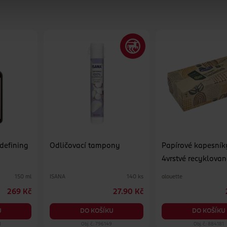
 defining
Odličovací tampony
Papírové kapesník
4vrstvé recyklovan
různé druhy
ISANA
alouette
150 ml
140 ks
269 Kč
27.90 Kč
U
DO KOŠÍKU
DO KOŠÍKU
1
Obj. č.: 796149
Obj. č.: 884181