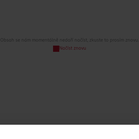
Obsah se nám momentálně nedaří načíst, zkuste to prosím znovu.
Načíst znovu