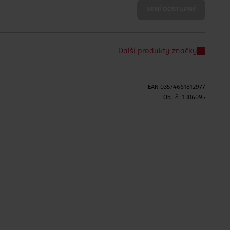
NENÍ DOSTUPNÉ
Další produkty značky
EAN
03574661812977
Obj. č.:
1306095