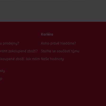
Kariéra
bu prodejny?
Koho právě hledáme?
rátit zakoupené zboží?
Staňte se součástí týmu
zakoupené zboží. Jak mám
Naše hodnoty
sty
up