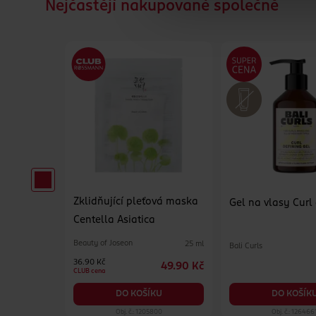
Nejčastějí nakupované společně
Zklidňující pleťová maska
pro muže
Gel na vlasy Curl
Centella Asiatica
Beauty of Joseon
25 ml
Bali Curls
65 ml
36.90 Kč
49.90 Kč
129 Kč
CLUB cena
KU
DO KOŠÍK
DO KOŠÍKU
99
Obj. č.: 1205800
Obj. č.: 126466