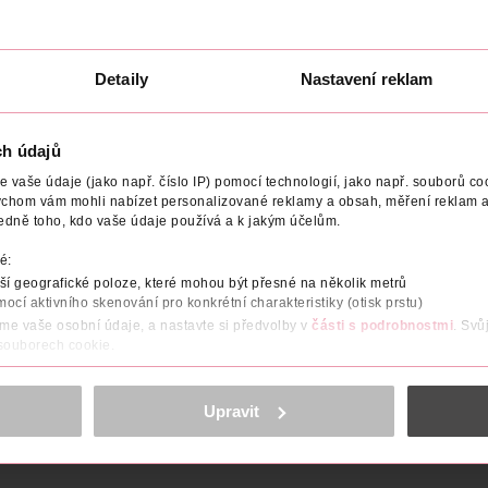
Detaily
Nastavení reklam
 V
VÝROBCE/DODAVATEL
OBJEM
NÁZEV VÝROBCE/
ch údajů
ěžující čisticí gel pro každodenní použití obsahuje růžový grapefru
vaše údaje (jako např. číslo IP) pomocí technologií, jako např. souborů coo
ychom vám mohli nabízet personalizované reklamy a obsah, měření reklam a
edně toho, kdo vaše údaje používá a k jakým účelům.
é:
í geografické poloze, které mohou být přesné na několik metrů
čky a etikety)
mocí aktivního skenování pro konkrétní charakteristiky (otisk prstu)
ační zařízení)
áme vaše osobní údaje, a nastavte si předvolby v
části s podrobnostmi
. Svů
 souborech cookie.
obsahu a reklam, funkcí sociálních médií, analýze návštěvnosti, které mohou
ně osobních údajů.
Upravit
cookies
<