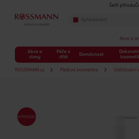
Přeskočit na hlavmní obsah
Šetři přírodu
Č
Akce a l
Akce a
Péče o
Dekorati
Domácnost
slevy
dítě
kosmeti
ROSSMANN.cz
Pleťová kosmetika
Odličování a