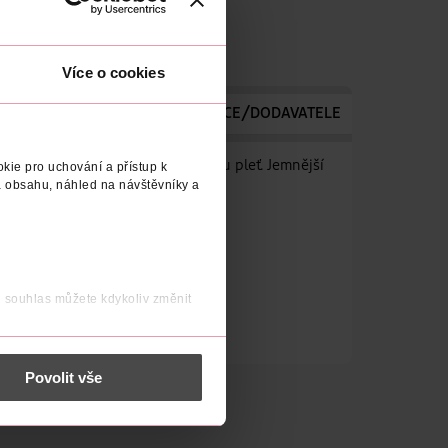
Více o cookies
DODAVATELE
ADRESA VÝROBCE/DODAVATELE
it a vitamín C pro čistší, zářivou pleť. Jemnější
kie pro uchování a přístup k
 obsahu, náhled na návštěvníky a
j souhlas můžete kdykoliv změnit
 nést osobní údaje.
Povolit vše