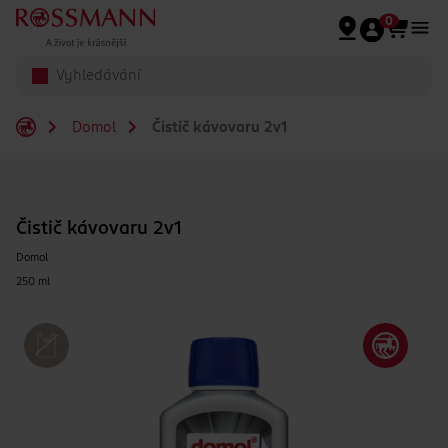
Přeskočit na hlavmní obsah
0
Domol
Čistič kávovaru 2v1
Čistič kávovaru 2v1
Domol
250 ml