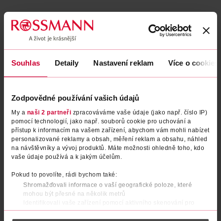
Obsah se nám momentálně nedaří načíst, zkuste to prosím
znovu.
Souhlas
Detaily
Nastavení reklam
Více o cookies
Načíst znovu
Zodpovědné používání vašich údajů
My a
naši 2 partneři
zpracováváme vaše údaje (jako např. číslo IP)
pomocí technologií, jako např. souborů cookie pro uchování a
přístup k informacím na vašem zařízení, abychom vám mohli nabízet
personalizované reklamy a obsah, měření reklam a obsahu, náhled
na návštěvníky a vývoj produktů. Máte možnosti ohledně toho, kdo
vaše údaje používá a k jakým účelům.
Pokud to povolíte, rádi bychom také:
Shromažďovali informace o vaší geografické poloze, které
mohou být přesné na několik metrů
Identifikovali vaše zařízení pomocí aktivního skenování pro
konkrétní charakteristiky (otisk prstu)