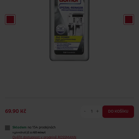
-
+
69.90 Kč
DO KOŠÍKU
Skladem
na 154 prodejnách
vyzvednutí již za
60 minut
Ověřit dostupnost v prodejně ROSSMANN