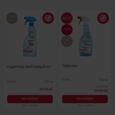
Čistič skla
Hygienický čistič kuchyně 2v1
Domol
750 ml
Domol
750 ml
34.90 Kč
49.90 Kč
29.90 Kč
DO KOŠÍKU
DO KOŠÍKU
Obj. č.: 1237368
Obj. č.: 751698