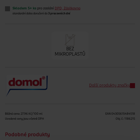
Skladem 5+ ks
pro zaslání
DPD, Zásilkovna
standardní doba doručení do
3 pracovních dní
BEZ
MIKROPLASTŮ
Další produkty značky
Běžná cena: 27.96 Kč/100 ml
EAN
04305615484518
Uvedené ceny jsou včetně DPH
Obj. č.:
1186215
Podobné produkty