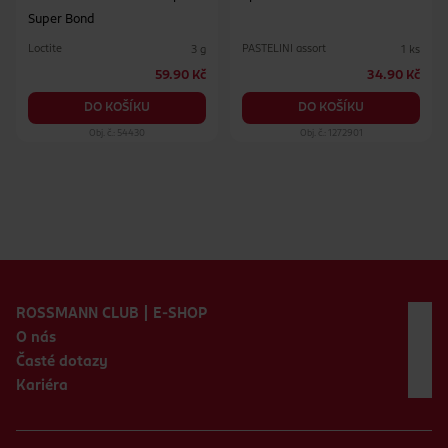
Super Bond
Loctite
PASTELINI assort
3 g
1 ks
59.90 Kč
34.90 Kč
DO KOŠÍKU
DO KOŠÍKU
Obj. č.: 54430
Obj. č.: 1272901
Zápatí webu
ROSSMANN CLUB | E-SHOP
O nás
Časté dotazy
Kariéra