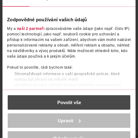
Zodpovědné používání vašich údajů
My a
naši 2 partneři
zpracováváme vaše údaje (jako např. číslo IP)
pomocí technologií, jako např. souborů cookie pro uchování a
přístup k informacím na vašem zařízení, abychom vám mohli nabízet
personalizované reklamy a obsah, měření reklam a obsahu, náhled
na návštěvníky a vývoj produktů. Máte možnosti ohledně toho, kdo
Číselná svíčka zlatá 0
Číselná svíčka zlatá 2
vaše údaje používá a k jakým účelům.
Pokud to povolíte, rádi bychom také:
Alvarak
Alvarak
1 ks
1 ks
Shromažďovali informace o vaší geografické poloze, které
mohou být přesné na několik metrů
36.90 Kč
36.90 Kč
Identifikovali vaše zařízení pomocí aktivního skenování pro
DO KOŠÍKU
DO KOŠÍKU
konkrétní charakteristiky (otisk prstu)
Zjistěte více o tom, jak zpracováváme vaše osobní údaje, a nastavte
Obj. č.: 1256765
Obj. č.: 1256789
Povolit vše
si předvolby v
části s podrobnostmi
. Svůj souhlas můžete kdykoliv
změnit nebo odvolat v části Prohlášení o souborech cookie.
K provozu stránek, personalizaci obsahu a reklam, funkcí sociálních
Upravit
médií, analýze návštěvnosti, které mohou nést osobní údaje.
Více najdete v
prohlášení o ochraně osobních údajů.
POPIS
POUŽITÍ
POČET
VYROBENO V
VÝROBCE/DODA