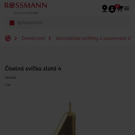
Přeskočit na hlavmní obsah
0
Domácnost
Kancelářské potřeby a papírenské zbo
Číselná svíčka zlatá 4
Alvarak
1 ks