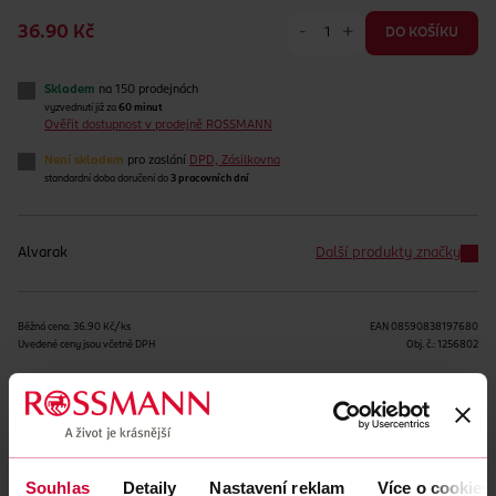
-
+
36.90 Kč
DO KOŠÍKU
Skladem
na 150 prodejnách
vyzvednutí již za
60 minut
Ověřit dostupnost v prodejně ROSSMANN
Není skladem
pro zaslání
DPD, Zásilkovna
standardní doba doručení do
3 pracovních dní
Alvarak
Další produkty značky
Běžná cena: 36.90 Kč/ks
EAN
08590838197680
Uvedené ceny jsou včetně DPH
Obj. č.:
1256802
Podobné produkty
Souhlas
Detaily
Nastavení reklam
Více o cookies