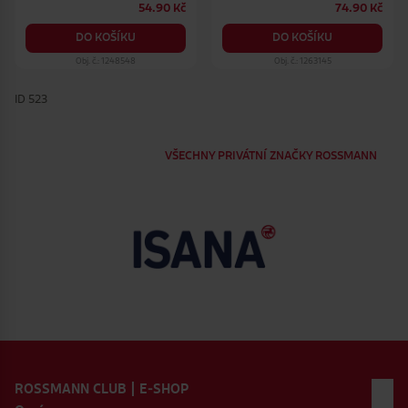
54.90 Kč
74.90 Kč
DO KOŠÍKU
DO KOŠÍKU
Obj. č.: 1248548
Obj. č.: 1263145
ID 523
VŠECHNY PRIVÁTNÍ ZNAČKY ROSSMANN
Zápatí webu
ROSSMANN CLUB | E-SHOP