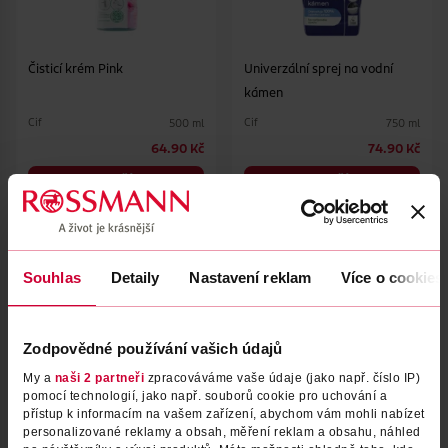
Čisticí krém Pink
Univerzální sprej na vodní
kámen
Cif
Cif
500 ml
750 ml
64.90 Kč
74.90 Kč
DO KOŠÍKU
DO KOŠÍKU
Obj. č.: 262361
Obj. č.: 1269215
Souhlas
Detaily
Nastavení reklam
Více o cookies
Zodpovědné používání vašich údajů
My a
naši 2 partneři
zpracováváme vaše údaje (jako např. číslo IP)
pomocí technologií, jako např. souborů cookie pro uchování a
přístup k informacím na vašem zařízení, abychom vám mohli nabízet
personalizované reklamy a obsah, měření reklam a obsahu, náhled
Univerzální sprej na mastnotu
Čisticí sprej Trouba & gril