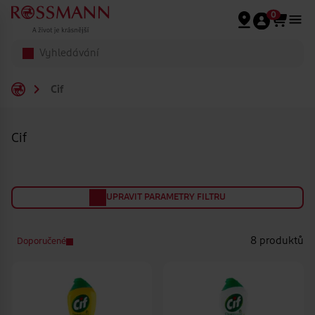
Přeskočit na hlavmní obsah
0
Cif
Cif
UPRAVIT PARAMETRY FILTRU
8 produktů
Doporučené