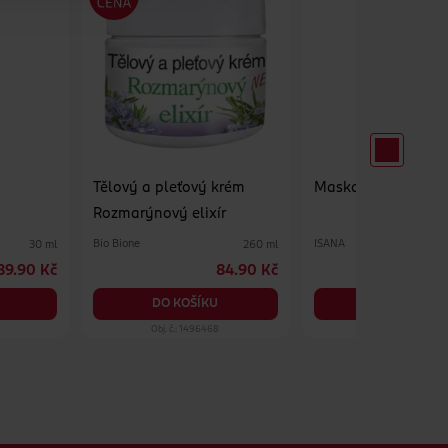
Tělový a pleťový krém
Maska na ruce Květ
Rozmarýnový elixír
Bio Bione
ISANA
30 ml
260 ml
89.90 Kč
84.90 Kč
6
DO KOŠÍKU
DO KOŠÍKU
Obj. č.: 1496468
Obj. č.: 1272611