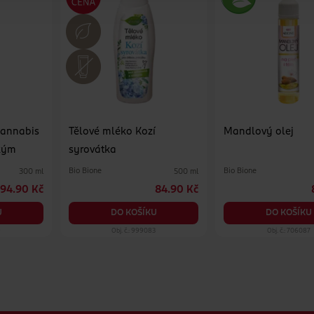
Cannabis
Tělové mléko Kozí
Mandlový olej
kým
syrovátka
Bio Bione
Bio Bione
300 ml
500 ml
94.90 Kč
84.90 Kč
U
DO KOŠÍKU
DO KOŠÍKU
9
Obj. č.: 999083
Obj. č.: 706087