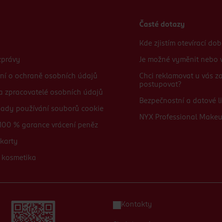
Časté dotazy
Kde zjistím otevírací do
zprávy
Je možné vyměnit nebo v
ní o ochraně osobních údajů
Chci reklamovat u vás 
postupovat?
 a zpracovatelé osobních údajů
Bezpečnostní a datové li
sady používání souborů cookie
NYX Professional Make
100 % garance vrácení peněz
karty
 kosmetika
Kontakty