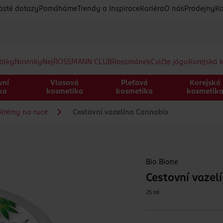
asté dotazy
Pomáháme
Trendy a inspirace
Kariéra
O nás
Prodejny
Ko
etáky
Novinky
Nej
ROSSMANN CLUB
Rossmánek
Cvičte jógu
Korejská 
vní
Vlasová
Pleťová
Korejská
ka
kosmetika
kosmetika
kosmetik
Krémy na ruce
Cestovní vazelína Cannabis
Bio Bione
Cestovní vazel
25 ml