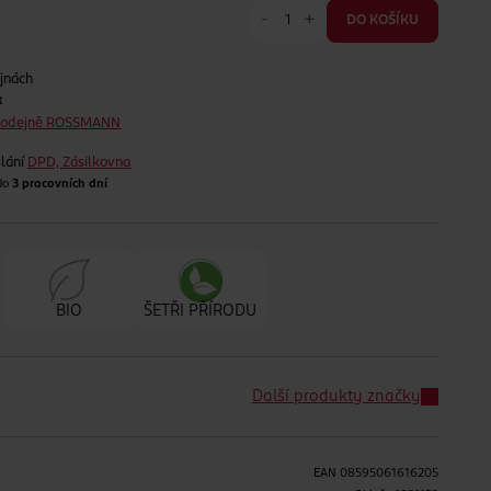
-
+
DO KOŠÍKU
jnách
t
prodejně ROSSMANN
lání
DPD, Zásilkovna
 do
3 pracovních dní
BIO
ŠETŘI PŘÍRODU
Další produkty značky
EAN
08595061616205