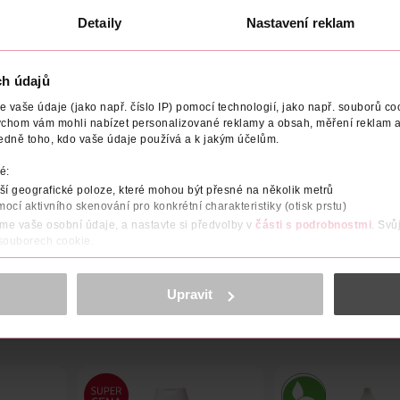
U
DO KOŠÍKU
DO KOŠÍKU
Detaily
Nastavení reklam
9
Obj. č.: 1120356
Obj. č.: 1122510
ch údajů
vaše údaje (jako např. číslo IP) pomocí technologií, jako např. souborů coo
ychom vám mohli nabízet personalizované reklamy a obsah, měření reklam a
edně toho, kdo vaše údaje používá a k jakým účelům.
V
VÝROBCE/DODAVATEL
é:
í geografické poloze, které mohou být přesné na několik metrů
cím mandlovým olejem, s cenným bambuckým máslem – karité, s och
mocí aktivního skenování pro konkrétní charakteristiky (otisk prstu)
ními substancemi. Pokožku promastí, zvláční, opatří mastným zc
áme vaše osobní údaje, a nastavte si předvolby v
části s podrobnostmi
. Svů
 souborech cookie.
obsahu a reklam, funkcí sociálních médií, analýze návštěvnosti, které mohou
ně osobních údajů.
Upravit
cookies
<