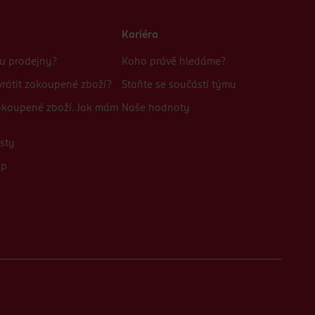
Kariéra
bu prodejny?
Koho právě hledáme?
rátit zakoupené zboží?
Staňte se součástí týmu
zakoupené zboží. Jak mám
Naše hodnoty
sty
up