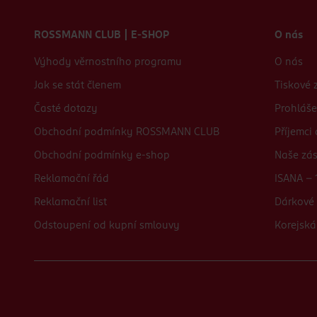
Zápatí webu
ROSSMANN CLUB | E-SHOP
O nás
Výhody věrnostního programu
O nás
Jak se stát členem
Tiskové 
Časté dotazy
Prohláše
Obchodní podmínky ROSSMANN CLUB
Příjemci
Obchodní podmínky e-shop
Naše zá
Reklamační řád
ISANA - 
Reklamační list
Dárkové 
Odstoupení od kupní smlouvy
Korejská