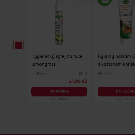
c Super
Hygienický sprej na ruce
Bylinný balzám 
lemongrass
s kaštanem koňs
Bio Bione
Bio Bione
16 ks
27 ml
89.90 Kč
54.90 Kč
KU
DO KOŠÍKU
DO KOŠÍK
57
Obj. č.: 1018646
Obj. č.: 99922