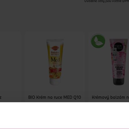
Uvedené ceny jsou včetně DP
z
BIO Krém na ruce MED Q10
Krémový balzám n
ktů
nehty třešeň a lot
Bio Bione
Organic Shop
100 ml
100 ml
49.90 Kč
49.90 Kč