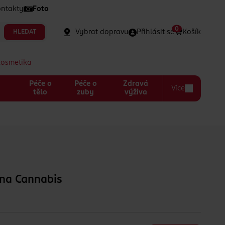
ntakty
Foto
0
Vybrat dopravu
Přihlásit se
Košík
HLEDAT
kosmetika
Péče o
Péče o
Zdravá
Více
a
tělo
zuby
výživa
ína Cannabis