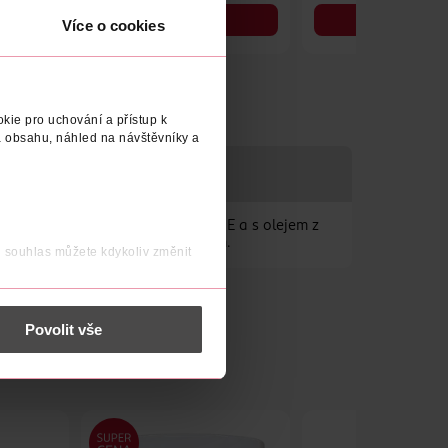
DO KOŠÍKU
DO KOŠÍKU
Více o cookies
Obj. č.: 1120219
Obj. č.: 273688
kie pro uchování a přístup k
 obsahu, náhled na návštěvníky a
ranným antioxidačním vitamínem E a s olejem z
ela nedráždivým ochranným filmem.
j souhlas můžete kdykoliv změnit
 nést osobní údaje.
Povolit vše