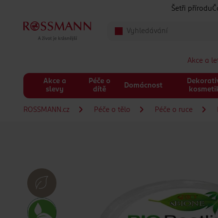
Přeskočit na hlavmní obsah
Šetři přírodu
Č
Akce a l
Akce a
Péče o
Dekorati
Domácnost
slevy
dítě
kosmeti
ROSSMANN.cz
Péče o tělo
Péče o ruce