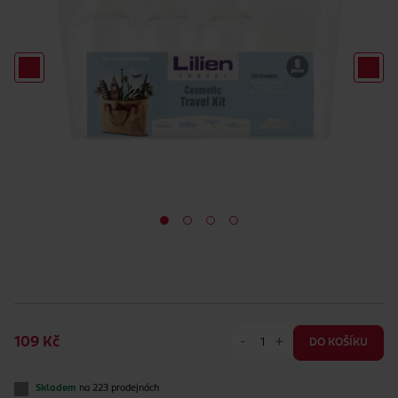
-
+
109 Kč
DO KOŠÍKU
Skladem
na 223 prodejnách