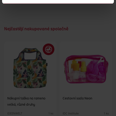
Nejčastějí nakupované společně
Nákupní taška na rameno
Cestovní sada Neon
velká, různé druhy
IDEENWELT
IDC Institute
1 ks
1 ks