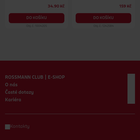
34.90 Kč
159 Kč
DO KOŠÍKU
DO KOŠÍKU
Obj. č.: 1004205
Obj. č.: 1242584
Zápatí webu
ROSSMANN CLUB | E-SHOP
O nás
Časté dotazy
Kariéra
Kontakty