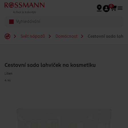
Přeskočit na hlavmní obsah
0
Svět nápadů
Domácnost
Cestovní sada lahvi
Cestovní sada lahviček na kosmetiku
Lilien
4 ks