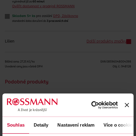
vyzvednutí již za
60 minut
Ověřit dostupnost v prodejně ROSSMANN
Skladem 5+ ks
pro zaslání
DPD, Zásilkovna
standardní doba doručení do
3 pracovních dní
Lilien
Další produkty značky
Běžná cena: 27.25 Kč/ks
EAN
08596048004398
Uvedené ceny jsou včetně DPH
Obj. č.:
948128
Podobné produkty
Obsah se nám momentálně nedaří načíst, zkuste to prosím
znovu.
Souhlas
Detaily
Nastavení reklam
Více o cookies
Načíst znovu