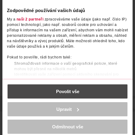
Zodpovědné používání vašich údajů
My a
naši 2 partneři
zpracováváme vaše údaje (jako např. číslo IP)
pomocí technologií, jako např. souborů cookie pro uchování a
přístup k informacím na vašem zařízení, abychom vám mohli nabízet
personalizované reklamy a obsah, měření reklam a obsahu, náhled
na návštěvníky a vývoj produktů. Máte možnosti ohledně toho, kdo
vaše údaje používá a k jakým účelům.
Pokud to povolíte, rádi bychom také:
Shromažďovali informace o vaší geografické poloze, které
mohou být přesné na několik metrů
Identifikovali vaše zařízení pomocí aktivního skenování pro
konkrétní charakteristiky (otisk prstu)
Zjistěte více o tom, jak zpracováváme vaše osobní údaje, a nastavte
Povolit vše
si předvolby v
části s podrobnostmi
. Svůj souhlas můžete kdykoliv
změnit nebo odvolat v části Prohlášení o souborech cookie.
POPIS
POUŽITÍ
POČET
NÁZEV VÝROBCE/DODAVATELE
K provozu stránek, personalizaci obsahu a reklam, funkcí sociálních
Upravit
médií, analýze návštěvnosti, které mohou nést osobní údaje.
Více najdete v
prohlášení o ochraně osobních údajů.
Cestovní set obalů v uzavíratelném pouzdře pro kosmetické
výrobky. Chcete-li ušetřit místo v zavazadle, vezmete si
Odmítnout vše
Děkujeme za pochopení. >
více o cookies
<
pouze potřebné množství svých oblíbených kosmetických
přípravků. Set splňuje kritéria pro zavazadla do letadla.