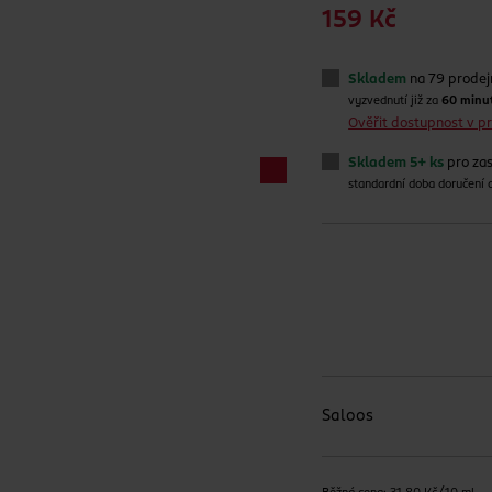
159 Kč
Skladem
na 79 prode
vyzvednutí již za
60 minu
Ověřit dostupnost v 
Skladem 5+ ks
pro zas
standardní doba doručení
Saloos