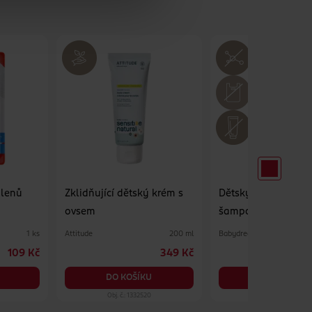
hlenů
Zklidňující dětský krém s
Dětský sprchový ge
ovsem
šampon My little w
Attitude
Babydream
1 ks
200 ml
109 Kč
349 Kč
7
DO KOŠÍKU
DO KOŠÍKU
Obj. č.: 1332520
Obj. č.: 1026382