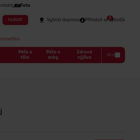
ntakty
Foto
0
Vybrat dopravu
Přihlásit se
Košík
HLEDAT
kosmetika
Péče o
Péče o
Zdravá
Více
a
tělo
zuby
výživa
j