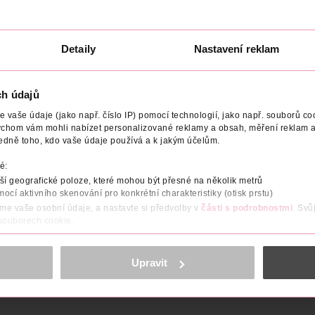
94.90 Kč
DO KOŠÍKU
DO KOŠÍKU
U
Obj. č.: 1026344
Obj. č.: 669092
Detaily
Nastavení reklam
ch údajů
vaše údaje (jako např. číslo IP) pomocí technologií, jako např. souborů coo
ychom vám mohli nabízet personalizované reklamy a obsah, měření reklam a
BCE/DODAVATEL
OBJEM
NÁZEV VÝROBCE/DODAVATELE
edně toho, kdo vaše údaje používá a k jakým účelům.
é:
m CBD ( kanabidiolem) známým z léčivého konopí, měsíčkem lékař
í geografické poloze, které mohou být přesné na několik metrů
mé terapeutickými účinky na citlivou a problematickou pokožku se
mocí aktivního skenování pro konkrétní charakteristiky (otisk prstu)
náchylnou k opruzeninám, stroupkům a dětské krupičce. Intenzivn
nost bez pocitu mastnoty. Ke každodenní péči již od 1. měsíce věk
áme vaše osobní údaje, a nastavte si předvolby v
části s podrobnostmi
. Svů
 souborech cookie.
h. Šetrná péče o opruzeniny, krupičku a ekzém. Bez parfemace.
obsahu a reklam, funkcí sociálních médií, analýze návštěvnosti, které mohou
ně osobních údajů.
Upravit
cookies
<