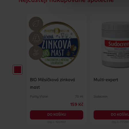
Nejčastějí nakupované společně
na
BIO Měsíčková zinková
Multi-expert
mast
Purity Vision
Sudocrem
75 ml
70 ml
189 Kč
159 Kč
KU
DO KOŠÍKU
DO KOŠÍK
38
Obj. č.: 1031607
Obj. č.: 717298