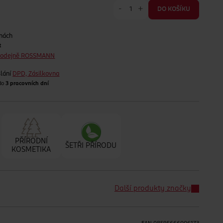
-
+
DO KOŠÍKU
jnách
t
prodejně ROSSMANN
lání
DPD, Zásilkovna
 do
3 pracovních dní
PŘÍRODNÍ
ŠETŘI PŘÍRODU
KOSMETIKA
Další produkty značky