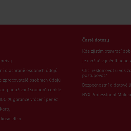
Časté dotazy
Kde zjistím otevírací do
zprávy
Je možné vyměnit nebo v
ní o ochraně osobních údajů
Chci reklamovat u vás 
postupovat?
 a zpracovatelé osobních údajů
Bezpečnostní a datové li
sady používání souborů cookie
NYX Professional Make
100 % garance vrácení peněz
karty
 kosmetika