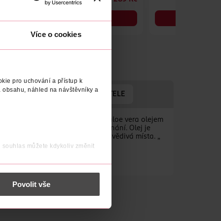
DO KOŠÍKU
DO KOŠÍKU
Obj. č.: 855969
Obj. č.: 1337464
Více o cookies
kie pro uchování a přístup k
 obsahu, náhled na návštěvníky a
ADRESA VÝROBCE/DODAVATELE
ským, squalanem a hydratujícím aloe vera olejem
 sklonem k šupinatění a začervenání. Olej je
ě zvláčňuje a zklidňuje suchá, svědivá místa. „
u dítěte.
j souhlas můžete kdykoliv změnit
 nést osobní údaje.
Povolit vše