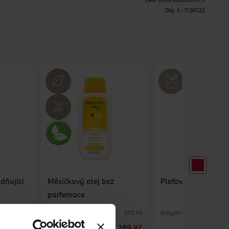
EAN
08595666006173
H
Obj. č.:
1138122
idňující
Měsíčkový olej bez
Pleťový olej levand
parfemace
Weleda
Babydream
250 ml
200 ml
139 Kč
289 Kč