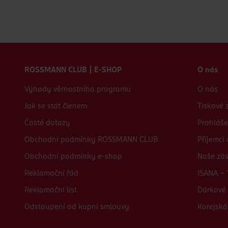
Zápatí webu
ROSSMANN CLUB | E-SHOP
O nás
Výhody věrnostního programu
O nás
Jak se stát členem
Tiskové 
Časté dotazy
Prohláše
Obchodní podmínky ROSSMANN CLUB
Příjemci
Obchodní podmínky e-shop
Naše zá
Reklamační řád
ISANA - 
Reklamační list
Dárkové 
Odstoupení od kupní smlouvy
Korejská