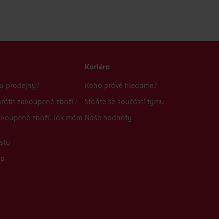
Kariéra
bu prodejny?
Koho právě hledáme?
rátit zakoupené zboží?
Staňte se součástí týmu
zakoupené zboží. Jak mám
Naše hodnoty
sty
up