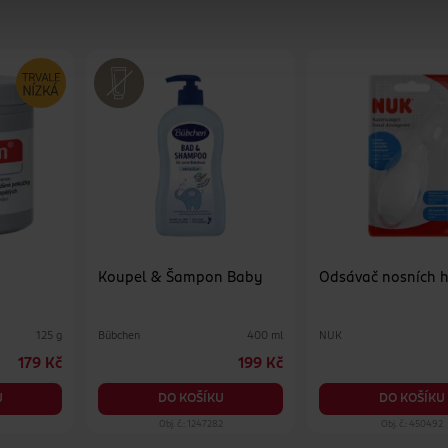
Koupel & Šampon Baby
Odsávač nosních 
Bübchen
NUK
125 g
400 ml
179 Kč
199 Kč
U
DO KOŠÍKU
DO KOŠÍKU
Obj. č.: 1247282
Obj. č.: 450492