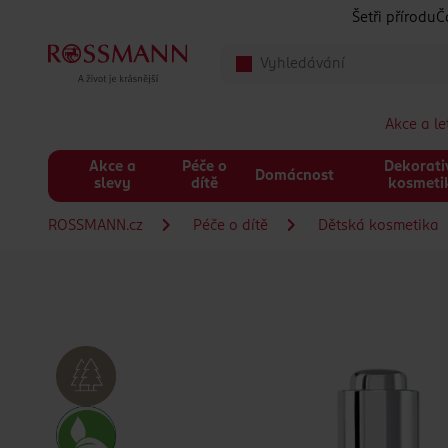
Přeskočit na hlavmní obsah
Šetři přírodu
Č
Akce a l
Akce a
Péče o
Dekorati
Domácnost
slevy
dítě
kosmeti
ROSSMANN.cz
Péče o dítě
Dětská kosmetika