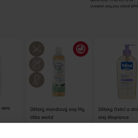
Běžná cena: 31.80 Kč/10 ml
Uvedené ceny jsou včetně DP
 vera
Dětský mandlový olej My
Dětský čisticí a zkl
little world
olej Atopiance
200 ml
Babydream
Mixa
250 ml
109 Kč
129 Kč