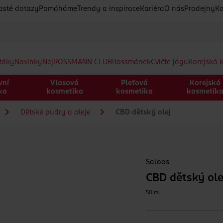
asté dotazy
Pomáháme
Trendy a inspirace
Kariéra
O nás
Prodejny
Ko
etáky
Novinky
Nej
ROSSMANN CLUB
Rossmánek
Cvičte jógu
Korejská 
vní
Vlasová
Pleťová
Korejská
ka
kosmetika
kosmetika
kosmetik
Dětské pudry a oleje
CBD dětský olej
Saloos
CBD dětský ole
50 ml