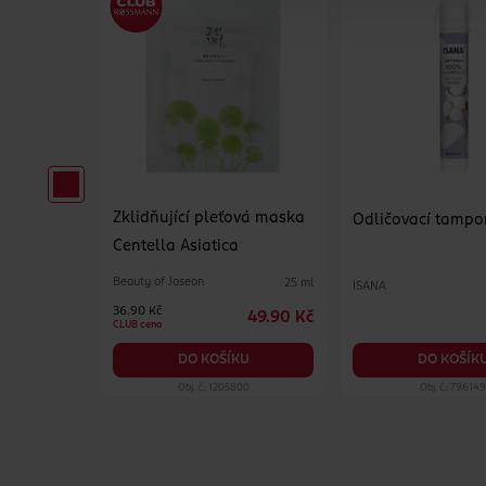
Zklidňující pleťová maska
pro muže
Odličovací tamp
Centella Asiatica
Beauty of Joseon
25 ml
ISANA
65 ml
36.90 Kč
49.90 Kč
129 Kč
CLUB cena
KU
DO KOŠÍK
DO KOŠÍKU
99
Obj. č.: 1205800
Obj. č.: 79614