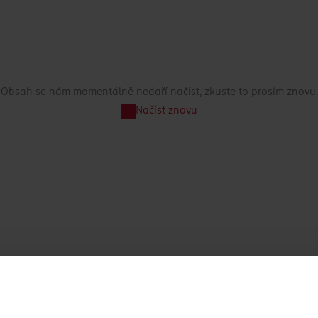
Obsah se nám momentálně nedaří načíst, zkuste to prosím znovu.
Načíst znovu