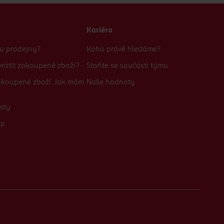
Kariéra
bu prodejny?
Koho právě hledáme?
rátit zakoupené zboží?
Staňte se součástí týmu
zakoupené zboží. Jak mám
Naše hodnoty
sty
up