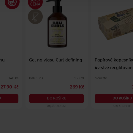
ony
Gel na vlasy Curl defining
Papírové kapesník
4vrstvé recyklovan
různé druhy
Bali Curls
alouette
140 ks
150 ml
27.90 Kč
269 Kč
U
DO KOŠÍKU
DO KOŠÍKU
9
Obj. č.: 1264661
Obj. č.: 884181