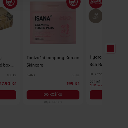
Hydratační pleťov
y
Tonizační tampony Korean
345 Relief Cream M
é box,
Skincare
Dr. Althea
ISANA
100 ks
60 ks
294 Kč
27.90 Kč
199 Kč
CLUB cena
DO KOŠÍKU
DO KOŠÍKU
Obj. č.: 1361414
Obj. č.: 1390575