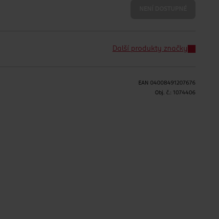
NENÍ DOSTUPNÉ
Další produkty značky
EAN
04008491207676
Obj. č.:
1074406