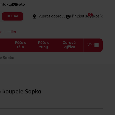
ntakty
Foto
0
Vybrat dopravu
Přihlásit se
Košík
HLEDAT
kosmetika
Péče o
Péče o
Zdravá
Více
a
tělo
zuby
výživa
le Sopka
do koupele Sopka