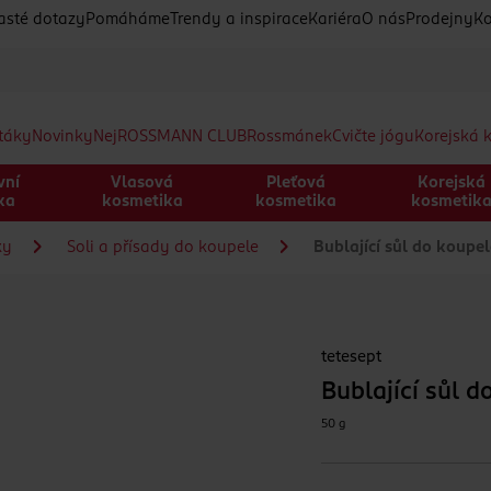
asté dotazy
Pomáháme
Trendy a inspirace
Kariéra
O nás
Prodejny
Ko
etáky
Novinky
Nej
ROSSMANN CLUB
Rossmánek
Cvičte jógu
Korejská 
vní
Vlasová
Pleťová
Korejská
ka
kosmetika
kosmetika
kosmetik
ky
Soli a přísady do koupele
Bublající sůl do koupe
tetesept
Bublající sůl 
50 g