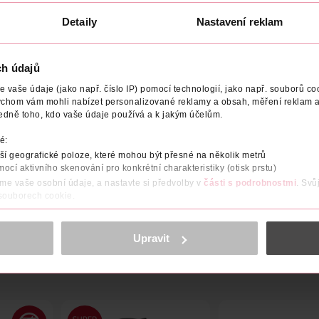
Detaily
Nastavení reklam
ch údajů
NÍ
UPOZORNĚNÍ
VÝROBCE/DODAVATEL
VYROBENO V
vaše údaje (jako např. číslo IP) pomocí technologií, jako např. souborů coo
ychom vám mohli nabízet personalizované reklamy a obsah, měření reklam a
edně toho, kdo vaše údaje používá a k jakým účelům.
jící efekt, který budou děti milovat! Obsahuje výživné kakaové más
rá spousta oranžové „lávy“…děti se nebudou moci dočkat, až skočí
é:
, minerální oleje ani konzervanty a je dermatologicky testována i
na pomocí potravinářského barviva, nezanechá Sopka stopy na kůž
í geografické poloze, které mohou být přesné na několik metrů
mocí aktivního skenování pro konkrétní charakteristiky (otisk prstu)
áme vaše osobní údaje, a nastavte si předvolby v
části s podrobnostmi
. Svů
 souborech cookie.
obsahu a reklam, funkcí sociálních médií, analýze návštěvnosti, které mohou
ně osobních údajů.
Upravit
cookies
<