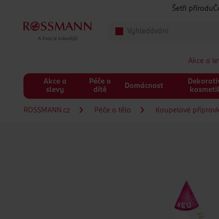
Přeskočit na hlavmní obsah
Šetři přírodu
Č
Akce a l
Akce a
Péče o
Dekorati
Domácnost
slevy
dítě
kosmeti
ROSSMANN.cz
Péče o tělo
Koupelové příprav