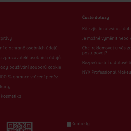
Časté dotazy
Kde zjistím otevírací do
zprávy
Je možné vyměnit nebo v
ní o ochraně osobních údajů
Chci reklamovat u vás 
postupovat?
 a zpracovatelé osobních údajů
Bezpečnostní a datové li
sady používání souborů cookie
NYX Professional Make
100 % garance vrácení peněz
karty
 kosmetika
Kontakty