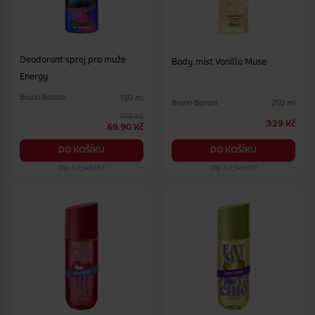
Deodorant sprej pro muže
Body mist Vanilla Muse
Energy
Bruno Banani
150 ml
Bruno Banani
250 ml
109 Kč
329 Kč
69.90 Kč
DO KOŠÍKU
DO KOŠÍKU
Obj. č.: 1346893
Obj. č.: 1346909