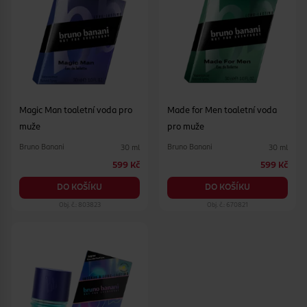
Magic Man toaletní voda pro
Made for Men toaletní voda
muže
pro muže
Bruno Banani
Bruno Banani
30 ml
30 ml
599 Kč
599 Kč
DO KOŠÍKU
DO KOŠÍKU
Obj. č.: 803823
Obj. č.: 670821