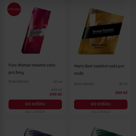
Pure Woman toaletní voda
Man´s Best toaletní voda pro
pro ženy
muže
Bruno Banani
50 ml
Bruno Banani
30 ml
629 Kč
599 Kč
399 Kč
DO KOŠÍKU
DO KOŠÍKU
Obj. č.: 1081336
Obj. č.: 669122