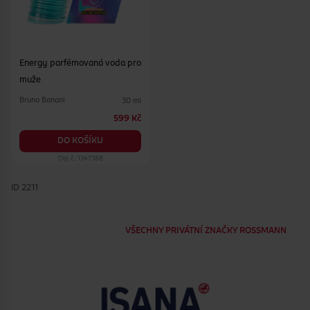
Energy parfémovaná voda pro
muže
Bruno Banani
30 ml
599 Kč
DO KOŠÍKU
Obj. č.: 1347388
ID 2211
VŠECHNY PRIVÁTNÍ ZNAČKY ROSSMANN