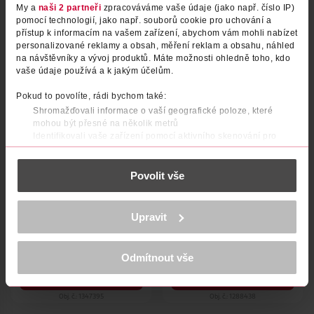
DO KOŠÍKU
DO KOŠÍKU
My a
naši 2 partneři
zpracováváme vaše údaje (jako např. číslo IP)
pomocí technologií, jako např. souborů cookie pro uchování a
Obj. č.: 1081282
Obj. č.: 1144789
přístup k informacím na vašem zařízení, abychom vám mohli nabízet
personalizované reklamy a obsah, měření reklam a obsahu, náhled
na návštěvníky a vývoj produktů. Máte možnosti ohledně toho, kdo
vaše údaje používá a k jakým účelům.
Pokud to povolíte, rádi bychom také:
Shromažďovali informace o vaší geografické poloze, které
mohou být přesné na několik metrů
Identifikovali vaše zařízení pomocí aktivního skenování pro
konkrétní charakteristiky (otisk prstu)
Zjistěte více o tom, jak zpracováváme vaše osobní údaje, a nastavte
Povolit vše
si předvolby v
části s podrobnostmi
. Svůj souhlas můžete kdykoliv
změnit nebo odvolat v části Prohlášení o souborech cookie.
Radiant Woman parfémovaná
Vanilla Muse parfémovaná
voda pro ženy
voda pro ženy
K provozu stránek, personalizaci obsahu a reklam, funkcí sociálních
Upravit
médií, analýze návštěvnosti, které mohou nést osobní údaje.
Bruno Banani
50 ml
Bruno Banani
50 ml
Více najdete v
prohlášení o ochraně osobních údajů.
629 Kč
849 Kč
Odmítnout vše
399 Kč
Děkujeme za pochopení. >
více o cookies
<
DO KOŠÍKU
DO KOŠÍKU
Obj. č.: 1347395
Obj. č.: 1288438