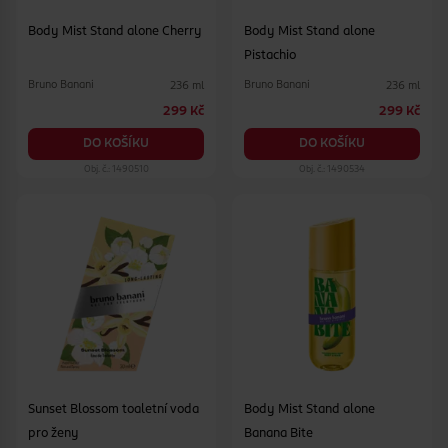
Body Mist Stand alone Cherry
Body Mist Stand alone
Pistachio
Bruno Banani
Bruno Banani
236 ml
236 ml
299 Kč
299 Kč
DO KOŠÍKU
DO KOŠÍKU
Obj. č.: 1490510
Obj. č.: 1490534
Sunset Blossom toaletní voda
Body Mist Stand alone
pro ženy
Banana Bite