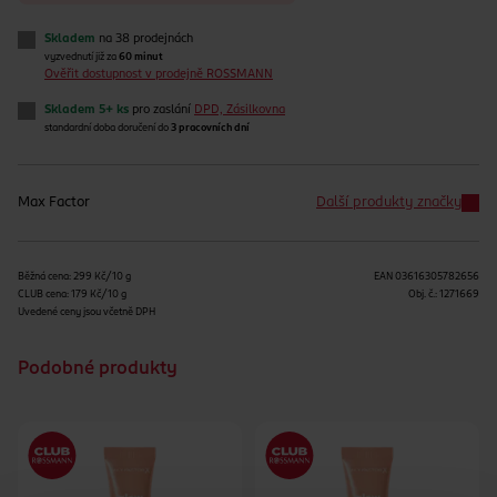
Skladem
na 38 prodejnách
vyzvednutí již za
60 minut
Ověřit dostupnost v prodejně ROSSMANN
Skladem 5+ ks
pro zaslání
DPD, Zásilkovna
standardní doba doručení do
3 pracovních dní
Max Factor
Další produkty značky
Běžná cena: 299 Kč/10 g
EAN
03616305782656
CLUB cena: 179 Kč/10 g
Obj. č.:
1271669
Uvedené ceny jsou včetně DPH
Podobné produkty