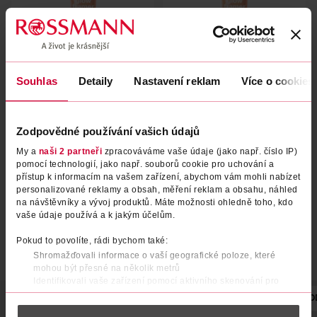
Souhlas
Detaily
Nastavení reklam
Více o cookies
Bronzer Miracle Pure Glow
Bronzer Miracle Pure Glow
Framer 30 Hazel
Framer 10 Sand
Zodpovědné používání vašich údajů
Max Factor
Max Factor
1 ks
1 ks
My a
naši 2 partneři
zpracováváme vaše údaje (jako např. číslo IP)
203 Kč
203 Kč
pomocí technologií, jako např. souborů cookie pro uchování a
339 Kč
339 Kč
CLUB cena
CLUB cena
přístup k informacím na vašem zařízení, abychom vám mohli nabízet
personalizované reklamy a obsah, měření reklam a obsahu, náhled
DO KOŠÍKU
DO KOŠÍKU
na návštěvníky a vývoj produktů. Máte možnosti ohledně toho, kdo
Obj. č.: 1365535
Obj. č.: 1365511
vaše údaje používá a k jakým účelům.
Pokud to povolíte, rádi bychom také:
Shromažďovali informace o vaší geografické poloze, které
mohou být přesné na několik metrů
Identifikovali vaše zařízení pomocí aktivního skenování pro
konkrétní charakteristiky (otisk prstu)
POPIS
POUŽITÍ
SLOŽENÍ
VYROBENO V
VÝROBCE/DO
Zjistěte více o tom, jak zpracováváme vaše osobní údaje, a nastavte