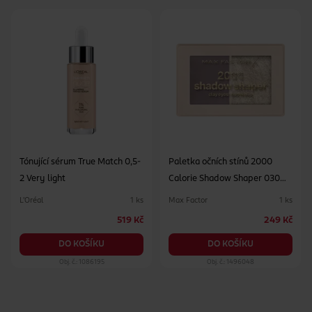
Tónující sérum True Match 0,5-
Paletka očních stínů 2000
2 Very light
Calorie Shadow Shaper 030
Shell shadow
L'Oréal
Max Factor
1 ks
1 ks
519 Kč
249 Kč
DO KOŠÍKU
DO KOŠÍKU
Obj. č.: 1086195
Obj. č.: 1496048