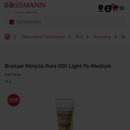
Přeskočit na hlavmní obsah
0
Dekorativní kosmetika
Pleť
Bronzery
Bron
Bronzer Miracle Pure 001 Light-To-Medium
Max Factor
10 g