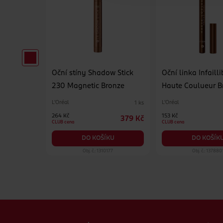
kapky
Oční stíny Shadow Stick
Oční linka Infailli
230 Magnetic Bronze
Haute Coulueur B
Chiffon
L'Oréal
L'Oréal
1 ks
1 ks
264 Kč
153 Kč
269 Kč
379 Kč
CLUB cena
CLUB cena
KU
DO KOŠÍKU
DO KOŠÍK
41
Obj. č.: 1310177
Obj. č.: 137880
Zápatí webu