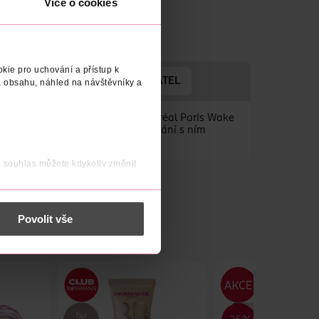
Více o cookies
kie pro uchování a přístup k
ROBENO V
VÝROBCE/DODAVATEL
 obsahu, náhled na návštěvníky a
teroukoli roční dobu bronzer L’Oréal Paris Wake
ený. Jemné opálení nebo konturování s ním
j souhlas můžete kdykoliv změnit
 nést osobní údaje.
Povolit vše