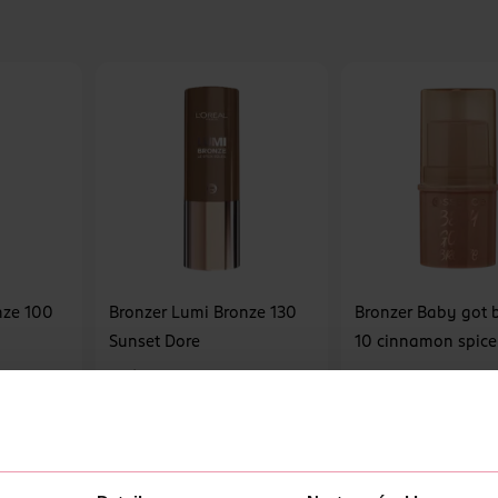
nze 100
Bronzer Lumi Bronze 130
Bronzer Baby got 
Sunset Dore
10 cinnamon spice
L'Oréal
essence
1 ks
1 ks
269 Kč
269 Kč
U
DO KOŠÍKU
DO KOŠÍKU
9
Obj. č.: 1378733
Obj. č.: 1163247