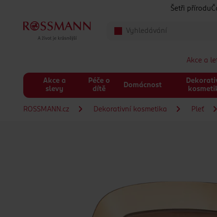
Přeskočit na hlavmní obsah
Šetři přírodu
Č
Akce a l
Akce a
Péče o
Dekorati
Domácnost
slevy
dítě
kosmeti
ROSSMANN.cz
Dekorativní kosmetika
Pleť