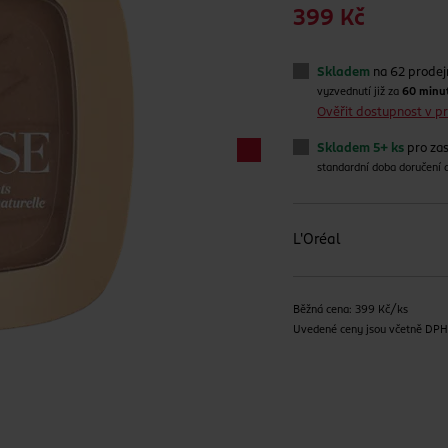
399 Kč
Skladem
na 62 prode
vyzvednutí již za
60 minu
Ověřit dostupnost v 
Skladem 5+ ks
pro zas
standardní doba doručení
L'Oréal
Běžná cena: 399 Kč/ks
Uvedené ceny jsou včetně DP