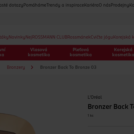
asté dotazy
Pomáháme
Trendy a inspirace
Kariéra
O nás
Prodejny
Ko
etáky
Novinky
Nej
ROSSMANN CLUB
Rossmánek
Cvičte jógu
Korejská 
vní
Vlasová
Pleťová
Korejská
ka
kosmetika
kosmetika
kosmetik
Bronzery
Bronzer Back To Bronze 03
L'Oréal
Bronzer Back T
1 ks