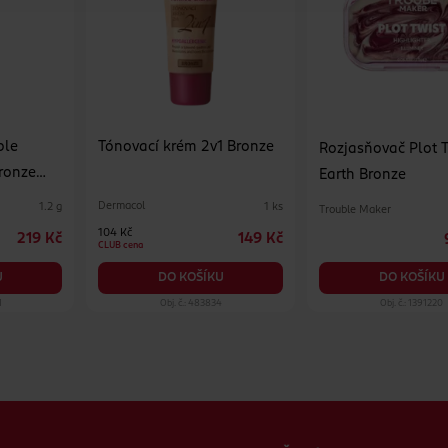
ble
Tónovací krém 2v1 Bronze
Rozjasňovač Plot T
ronze
Earth Bronze
Dermacol
1.2 g
1 ks
Trouble Maker
104 Kč
219 Kč
149 Kč
CLUB cena
DO KOŠÍKU
U
DO KOŠÍKU
1
Obj. č.: 483834
Obj. č.: 1391220