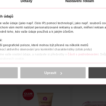
Detaily
Nastavení reklam
ch údajů
vaše údaje (jako např. číslo IP) pomocí technologií, jako např. souborů coo
OBCE/DODAVATELE
ADRESA VÝROBCE/DODAVATELE
VY
ychom vám mohli nabízet personalizované reklamy a obsah, měření reklam a
edně toho, kdo vaše údaje používá a k jakým účelům.
 jen jste krásně opálená. Sluncem políbený vzhled vám vykouzlí k
é:
tivé části, a proto bude váš výsledný look vždy dokonale přiroz
í geografické poloze, které mohou být přesné na několik metrů
mocí aktivního skenování pro konkrétní charakteristiky (otisk prstu)
áme vaše osobní údaje, a nastavte si předvolby v
části s podrobnostmi
. Svů
 souborech cookie.
obsahu a reklam, funkcí sociálních médií, analýze návštěvnosti, které mohou
ně osobních údajů.
Upravit
cookies
<