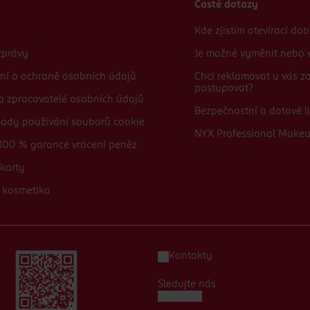
Časté dotazy
Kde zjistím otevírací do
zprávy
Je možné vyměnit nebo v
ní o ochraně osobních údajů
Chci reklamovat u vás 
postupovat?
 a zpracovatelé osobních údajů
Bezpečnostní a datové li
sady používání souborů cookie
NYX Professional Make
100 % garance vrácení peněz
karty
 kosmetika
Kontakty
Sledujte nás