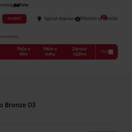
ntakty
Foto
0
Vybrat dopravu
Přihlásit se
Košík
HLEDAT
kosmetika
Péče o
Péče o
Zdravá
Více
a
tělo
zuby
výživa
o Bronze 03