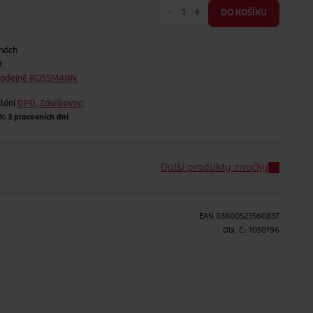
-
+
DO KOŠÍKU
jnách
t
prodejně ROSSMANN
lání
DPD, Zásilkovna
 do
3 pracovních dní
Další produkty značky
EAN
03600523560837
H
Obj. č.:
1050196