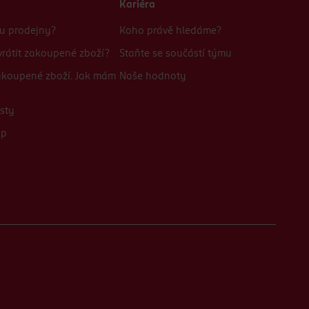
Kariéra
bu prodejny?
Koho právě hledáme?
rátit zakoupené zboží?
Staňte se součástí týmu
zakoupené zboží. Jak mám
Naše hodnoty
sty
up