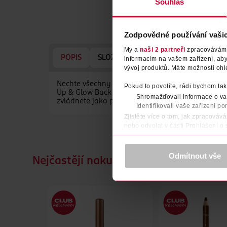
Souhlas
Zodpovědné používání vaši
My a
naši 2 partneři
zpracováváme 
POPIS
SLOŽENÍ
POČET
NÁZEV VÝR
informacím na vašem zařízení, ab
vývoj produktů. Máte možnosti ohl
Nechte všechny uvěřit, že žádný make-up nemáte,
Pokud to povolíte, rádi bychom tak
Up & Glow Back to Bronze. Neobsahuje žádné třpy
Shromažďovali informace o vaš
zvládnete jako profesionál.
Identifikovali vaše zařízení po
Zjistěte více o tom, jak zpracováv
nebo odvolat v části Prohlášení o
K provozu stránek, personalizaci 
Více najdete v
prohlášení o ochra
Odmítnout vše
Nejčastějí nakupované společně
Děkujeme za pochopení. >
více o 