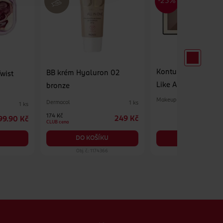
Konturovací paletk
BB krém Hyaluron 02
wist
Like Alagia Highlig
bronze
Bronze
Makeup Revolution
Dermacol
1 ks
1 ks
174 Kč
249 Kč
99.90 Kč
CLUB cena
DO KOŠÍKU
DO KOŠÍKU
Obj. č.: 1174366
Obj. č.: 1291339