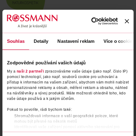
Běžná cena: 119 Kč/ks
EAN
04305615125183
Uvedené ceny jsou včetně DPH
Obj. č.:
1184747
Souhlas
Detaily
Nastavení reklam
Více o cookies
Podobné produkty
Zodpovědné používání vašich údajů
My a
naši 2 partneři
zpracováváme vaše údaje (jako např. číslo IP)
pomocí technologií, jako např. souborů cookie pro uchování a
přístup k informacím na vašem zařízení, abychom vám mohli nabízet
personalizované reklamy a obsah, měření reklam a obsahu, náhled
na návštěvníky a vývoj produktů. Máte možnosti ohledně toho, kdo
vaše údaje používá a k jakým účelům.
Pokud to povolíte, rádi bychom také:
Shromažďovali informace o vaší geografické poloze, které
mohou být přesné na několik metrů
Lesk na rty 15 Soft Red
Korektor 3v1
Identifikovali vaše zařízení pomocí aktivního skenování pro
konkrétní charakteristiky (otisk prstu)