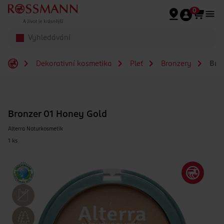
Přeskočit na hlavmní obsah
0
Dekorativní kosmetika
Pleť
Bronzery
Bron
Bronzer 01 Honey Gold
Alterra Naturkosmetik
1 ks