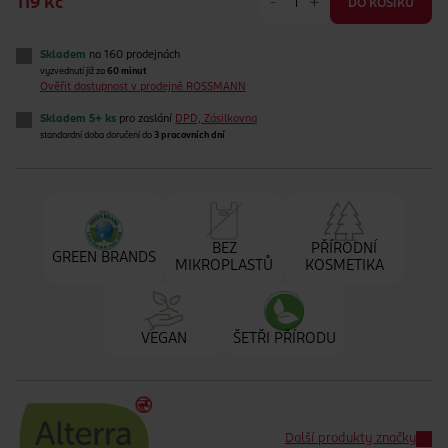
-
+
119 Kč
DO KOŠÍKU
Skladem
na 160 prodejnách
vyzvednutí již za
60 minut
Ověřit dostupnost v prodejně ROSSMANN
Skladem 5+ ks
pro zaslání
DPD, Zásilkovna
standardní doba doručení do
3 pracovních dní
BEZ
PŘÍRODNÍ
GREEN BRANDS
MIKROPLASTŮ
KOSMETIKA
VEGAN
ŠETŘI PŘÍRODU
Další produkty značky