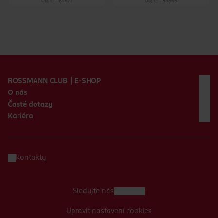
Obj. č.: 1184877
Obj. č.: 1184846
Zápatí webu
ROSSMANN CLUB | E-SHOP
O nás
Časté dotazy
Kariéra
Kontakty
Sledujte nás
Upravit nastavení cookies