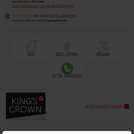
vyzvednutí již za
60 minut
Ověřit dostupnost v prodejně ROSSMANN
Není skladem
pro zaslání
DPD, Zásilkovna
standardní doba doručení do
3 pracovních dní
BIO
BEZ LEPKU
VEGAN
ŠETŘI PŘÍRODU
Další produkty značky
Běžná cena: 13.73 Kč/10 g
EAN
04305615641546