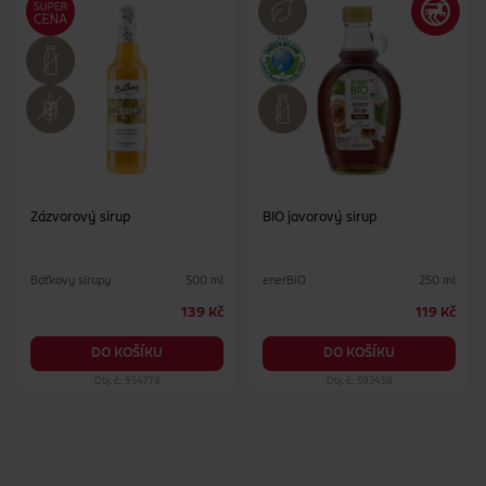
Zázvorový sirup
BIO javorový sirup
Báťkovy sirupy
enerBiO
500 ml
250 ml
139 Kč
119 Kč
DO KOŠÍKU
DO KOŠÍKU
Obj. č.: 954778
Obj. č.: 593458