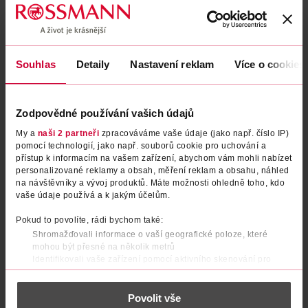
Uvedené ceny jsou včetně DPH
Obj. č.:
1240672
Podobné produkty
Souhlas
Detaily
Nastavení reklam
Více o cookies
Zodpovědné používání vašich údajů
My a
naši 2 partneři
zpracováváme vaše údaje (jako např. číslo IP)
pomocí technologií, jako např. souborů cookie pro uchování a
přístup k informacím na vašem zařízení, abychom vám mohli nabízet
personalizované reklamy a obsah, měření reklam a obsahu, náhled
na návštěvníky a vývoj produktů. Máte možnosti ohledně toho, kdo
vaše údaje používá a k jakým účelům.
Pokud to povolíte, rádi bychom také:
BIO zelený matcha čaj
Čaj s kurkumou, kakaem a
Shromažďovali informace o vaší geografické poloze, které
zázvorem
mohou být přesné na několik metrů
Identifikovali vaše zařízení pomocí aktivního skenování pro
King's Crown
King's Crown
30 g
35 g
konkrétní charakteristiky (otisk prstu)
54.90 Kč
54.90 Kč
Zjistěte více o tom, jak zpracováváme vaše osobní údaje, a nastavte
Povolit vše
si předvolby v
části s podrobnostmi
. Svůj souhlas můžete kdykoliv
DO KOŠÍKU
DO KOŠÍKU