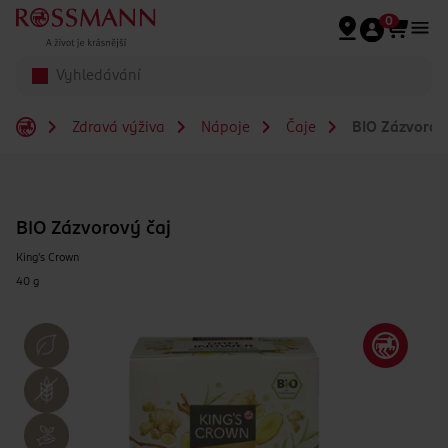
Přeskočit na hlavmní obsah
0
Zdravá výživa
Nápoje
Čaje
BIO Zázvorov
BIO Zázvorový čaj
King's Crown
40 g