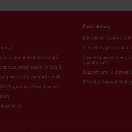
Časté dotazy
Kde zjistím otevírací do
zprávy
Je možné vyměnit nebo v
ní o ochraně osobních údajů
Chci reklamovat u vás 
postupovat?
 a zpracovatelé osobních údajů
Bezpečnostní a datové li
sady používání souborů cookie
NYX Professional Make
100 % garance vrácení peněz
karty
 kosmetika