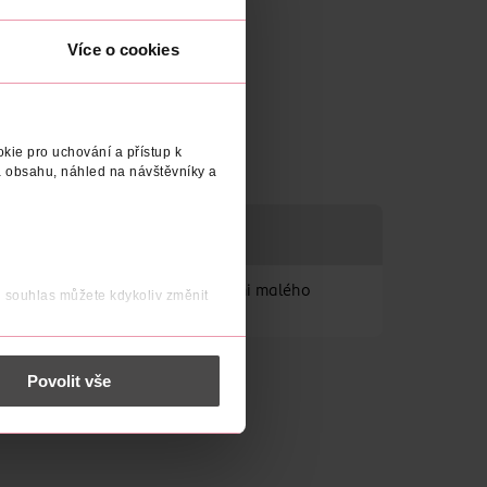
Více o cookies
kie pro uchování a přístup k
 obsahu, náhled na návštěvníky a
ujícího zázvoru stlačeného do velmi malého
j souhlas můžete kdykoliv změnit
 nést osobní údaje.
Povolit vše