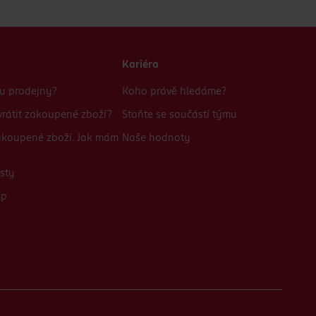
Kariéra
bu prodejny?
Koho právě hledáme?
rátit zakoupené zboží?
Staňte se součástí týmu
zakoupené zboží. Jak mám
Naše hodnoty
sty
up