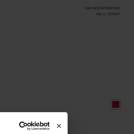
EAN
04305615981949
H
Obj. č.:
1215397