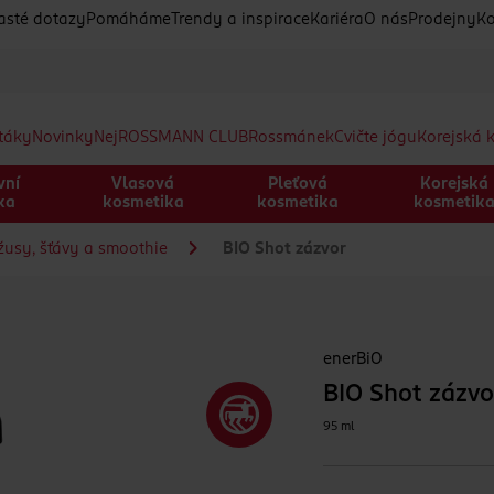
asté dotazy
Pomáháme
Trendy a inspirace
Kariéra
O nás
Prodejny
Ko
etáky
Novinky
Nej
ROSSMANN CLUB
Rossmánek
Cvičte jógu
Korejská 
vní
Vlasová
Pleťová
Korejská
ka
kosmetika
kosmetika
kosmetik
žusy, šťávy a smoothie
BIO Shot zázvor
enerBiO
BIO Shot zázvo
95 ml