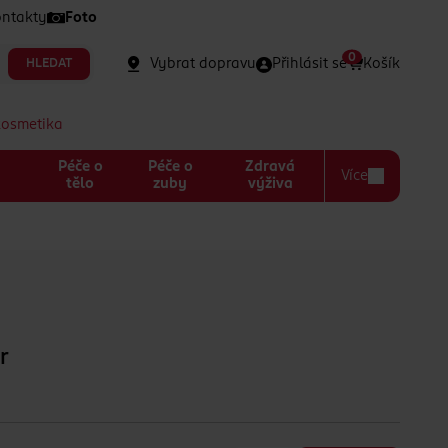
ntakty
Foto
0
Vybrat dopravu
Přihlásit se
Košík
HLEDAT
kosmetika
Péče o
Péče o
Zdravá
Více
a
tělo
zuby
výživa
r