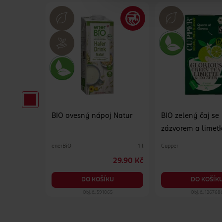
revná
BIO ovesný nápoj Natur
BIO zelený čaj se
zázvorem a limet
enerBiO
Cupper
500 g
1 l
99.90 Kč
29.90 Kč
KU
DO KOŠÍKU
DO KOŠÍK
50
Obj. č.: 591065
Obj. č.: 126768