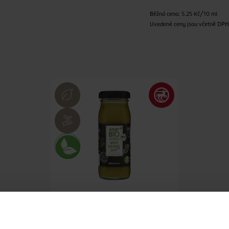
Běžná cena: 5.25 Kč/10 ml
Uvedené ceny jsou včetně DP
BIO Shot s vitamínem C