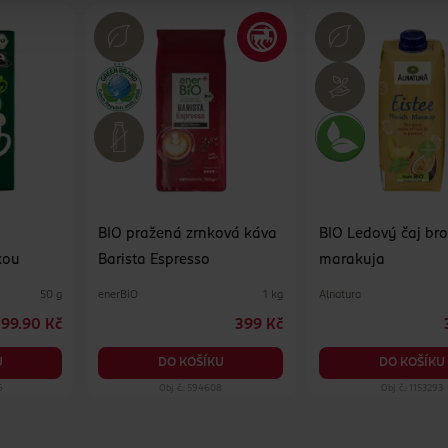
BIO pražená zrnková káva
BIO Ledový čaj br
kou
Barista Espresso
marakuja
enerBiO
Alnatura
50 g
1 kg
99.90 Kč
399 Kč
U
DO KOŠÍKU
DO KOŠÍKU
6
Obj. č.: 594608
Obj. č.: 1153293