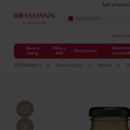
Přeskočit na hlavmní obsah
Šetři přírodu
Č
Akce a l
Akce a
Péče o
Dekorati
Domácnost
slevy
dítě
kosmeti
ROSSMANN.cz
Zdravá výživa
Nápoje
D