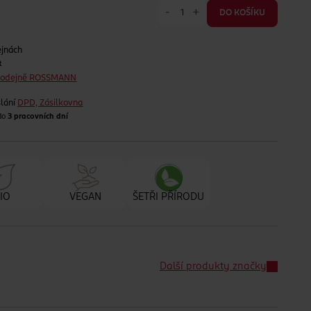
-
+
DO KOŠÍKU
ejnách
t
prodejně ROSSMANN
lání
DPD, Zásilkovna
 do
3 pracovních dní
IO
VEGAN
ŠETŘI PŘÍRODU
Další produkty značky