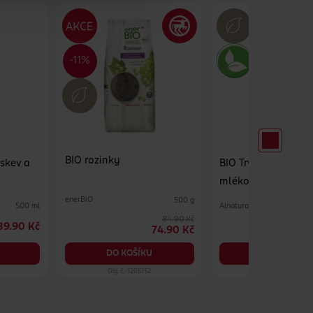
BIO rozinky
oskev a
BIO Trvanlivé alpsk
mléko 3,5 % tuku
enerBiO
500 g
Alnatura
500 ml
84.90 Kč
39.90 Kč
4
74.90 Kč
DO KOŠÍKU
DO KOŠÍKU
Obj. č.: 1205152
Obj. č.: 1153309