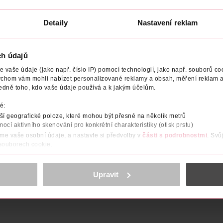
enerBiO
95 ml
49.90 Kč
Detaily
Nastavení reklam
DO KOŠÍKU
Obj. č.: 1212075
ch údajů
vaše údaje (jako např. číslo IP) pomocí technologií, jako např. souborů coo
ychom vám mohli nabízet personalizované reklamy a obsah, měření reklam a
edně toho, kdo vaše údaje používá a k jakým účelům.
é:
HODNOTY
TYP NÁPOJE
VÝROBCE/DODAVATEL
í geografické poloze, které mohou být přesné na několik metrů
mocí aktivního skenování pro konkrétní charakteristiky (otisk prstu)
alý, intenzivní chuťový kopanec pro mezidobí. Se spoustou povzbuz
áme vaše osobní údaje, a nastavte si předvolby v
části s podrobnostmi
. Svů
pro chuťové pohárky a přínos pro váš imunitní systém.
 souborech cookie.
obsahu a reklam, funkcí sociálních médií, analýze návštěvnosti, které mohou
ně osobních údajů.
Upravit
cookies
<