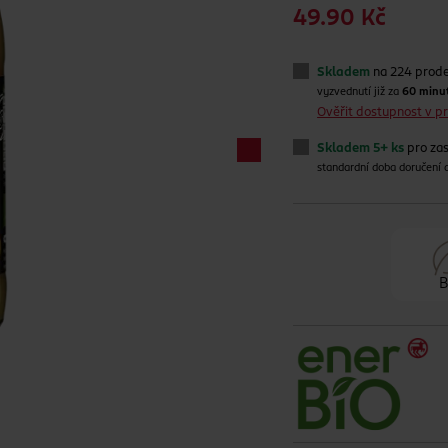
49.90 Kč
Skladem
na 224 prod
vyzvednutí již za
60 minu
Ověřit dostupnost v 
Skladem 5+ ks
pro zas
standardní doba doručení
B