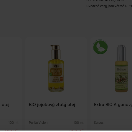
Běžná cena: 103 Kč/10 ml
Uvedené ceny jsou včetně DP
 olej
BIO jojobový zlatý olej
Extra BIO Arganový
Purity Vision
Saloos
100 ml
100 ml
499 Kč
359 Kč