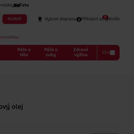
ntakty
Foto
0
Vybrat dopravu
Přihlásit se
Košík
HLEDAT
kosmetika
Péče o
Péče o
Zdravá
Více
a
tělo
zuby
výživa
vý olej