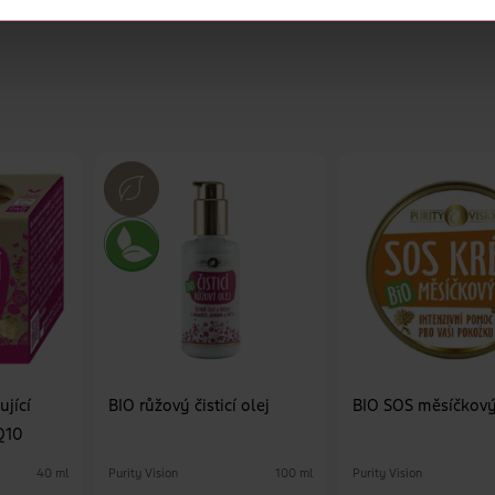
jící
BIO růžový čisticí olej
BIO SOS měsíčkov
Q10
Purity Vision
Purity Vision
40 ml
100 ml