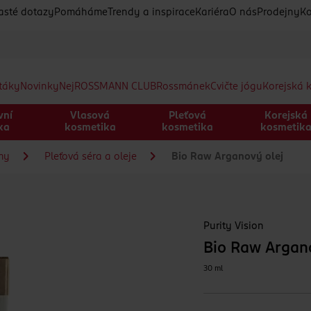
asté dotazy
Pomáháme
Trendy a inspirace
Kariéra
O nás
Prodejny
Ko
etáky
Novinky
Nej
ROSSMANN CLUB
Rossmánek
Cvičte jógu
Korejská 
vní
Vlasová
Pleťová
Korejská
ka
kosmetika
kosmetika
kosmetik
my
Pleťová séra a oleje
Bio Raw Arganový olej
Purity Vision
Bio Raw Argano
30 ml