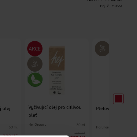
EAN
08595572900947
H
Obj. č.:
718561
Vyživující olej pro citlivou
 olej
Pleťový olej Black 
pleť
Hej Organic
30 ml
Haruharu Wonder
50 ml
359 Kč
299 Kč