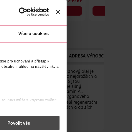
299 Kč
DO KOŠÍKU
DO KOŠÍKU
Obj. č.: 1161977
Obj. č.: 1281552
Více o cookies
ÁZEV VÝROBCE/DODAVATELE
ADRESA VÝROBCE/DODAVATE
kie pro uchování a přístup k
 obsahu, náhled na návštěvníky a
í citlivé pokožky očního okolí. Arganový olej je
zcela oprávněně - je totiž jedním z nejdražších a
oký obsah vitalizujících látek, jako jsou
raví a vzhled pokožky. Vitamín E je silný
ožky a zpomaluje její stárnutí. Vitamín A
něk. Pravidelným používáním Bio Arganového
j souhlas můžete kdykoliv změnit
c vyhlazuje drobné vrásky. Má skvělé regenerační
i léčbě akné, ekzémech, popáleninách a dalších
 nést osobní údaje.
Povolit vše