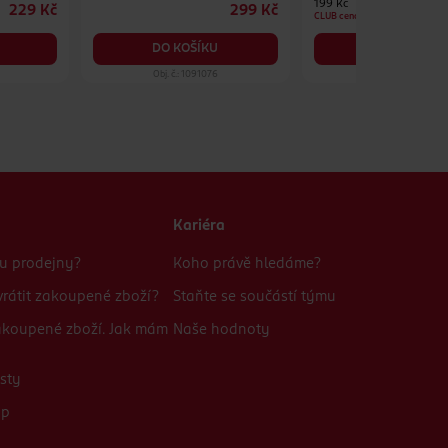
199 Kč
229 Kč
299 Kč
CLUB cena
DO KOŠÍKU
DO KOŠÍKU
Obj. č.: 1091076
Obj. č.: 1346626
Kariéra
bu prodejny?
Koho právě hledáme?
rátit zakoupené zboží?
Staňte se součástí týmu
zakoupené zboží. Jak mám
Naše hodnoty
sty
up