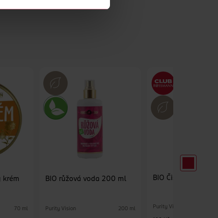
BIO Čisticí pěna AB
ý krém
BIO růžová voda 200 ml
Purity Vision
Purity Vision
70 ml
200 ml