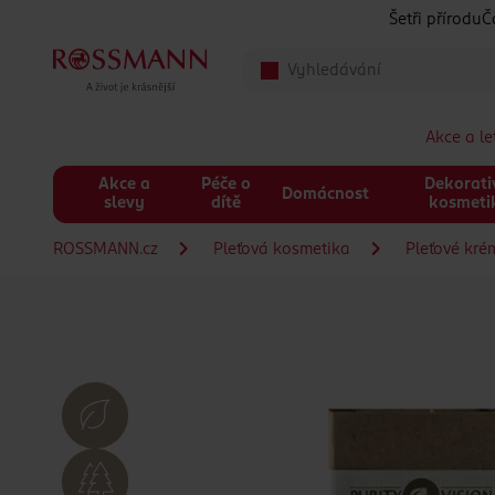
Přeskočit na hlavmní obsah
Šetři přírodu
Č
Akce a l
Akce a
Péče o
Dekorati
Domácnost
slevy
dítě
kosmeti
ROSSMANN.cz
Pleťová kosmetika
Pleťové kré