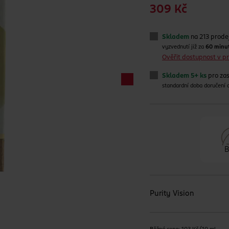
309 Kč
Skladem
na 213 prode
vyzvednutí již za
60 minu
Ověřit dostupnost v 
Skladem 5+ ks
pro zas
standardní doba doručení
B
Purity Vision