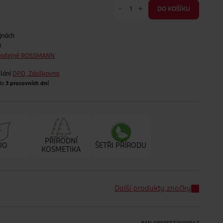
-
+
DO KOŠÍKU
jnách
t
prodejně ROSSMANN
lání
DPD, Zásilkovna
 do
3 pracovních dní
PŘÍRODNÍ
IO
ŠETŘI PŘÍRODU
KOSMETIKA
Další produkty značky