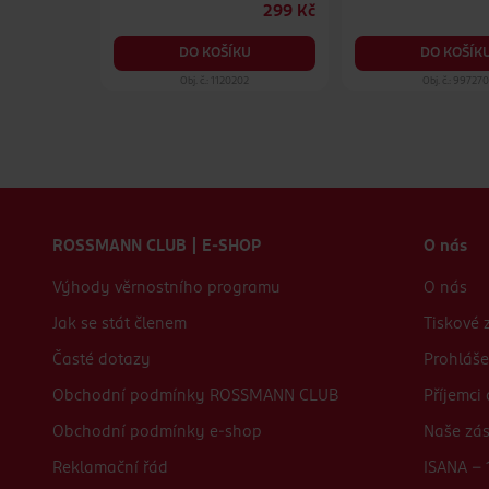
219 Kč
299 Kč
KU
DO KOŠÍKU
DO KOŠÍK
97
Obj. č.: 1120202
Obj. č.: 99727
Zápatí webu
ROSSMANN CLUB | E-SHOP
O nás
Výhody věrnostního programu
O nás
Jak se stát členem
Tiskové 
Časté dotazy
Prohláše
Obchodní podmínky ROSSMANN CLUB
Příjemci
Obchodní podmínky e-shop
Naše zá
Reklamační řád
ISANA - 