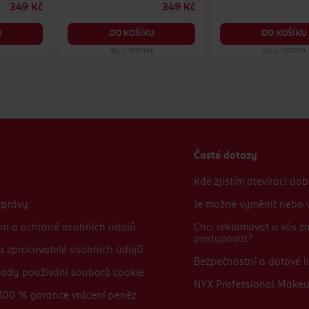
349 Kč
349 Kč
U
DO KOŠÍKU
DO KOŠÍKU
0
Obj. č.: 1091144
Obj. č.: 1212709
Časté dotazy
Kde zjistím otevírací do
zprávy
Je možné vyměnit nebo v
ní o ochraně osobních údajů
Chci reklamovat u vás 
postupovat?
 a zpracovatelé osobních údajů
Bezpečnostní a datové li
sady používání souborů cookie
NYX Professional Make
100 % garance vrácení peněz