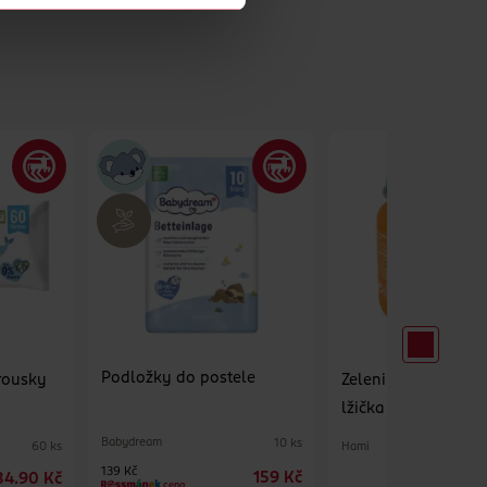
Podložky do postele
rousky
Zelenina s králíkem
lžička
Babydream
10 ks
Hami
60 ks
139 Kč
159 Kč
34.90 Kč
2
cena