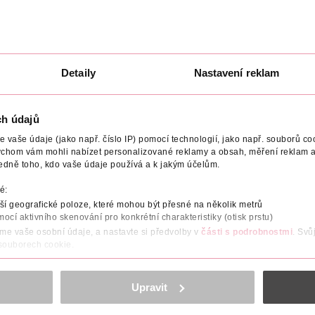
U
DO KOŠÍKU
DO KOŠÍKU
5
Obj. č.: 1113037
Obj. č.: 1182033
Detaily
Nastavení reklam
NÍ
UPOZORNĚNÍ
LAKTÓZA
DOPORUČENÝ VĚK
HM
ch údajů
vaše údaje (jako např. číslo IP) pomocí technologií, jako např. souborů coo
ychom vám mohli nabízet personalizované reklamy a obsah, měření reklam a
 nervového systému. Hodnotné a snadno stravitelné bio obiloviny.
edně toho, kdo vaše údaje používá a k jakým účelům.
é:
í geografické poloze, které mohou být přesné na několik metrů
ek*.
mocí aktivního skenování pro konkrétní charakteristiky (otisk prstu)
áme vaše osobní údaje, a nastavte si předvolby v
části s podrobnostmi
. Svů
řekračuje požadavky kladené EU na bio produkty.
 souborech cookie.
obsahu a reklam, funkcí sociálních médií, analýze návštěvnosti, které mohou
ně osobních údajů.
Upravit
cookies
<