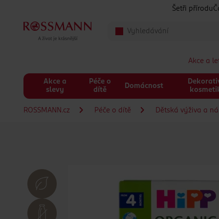
Přeskočit na hlavmní obsah
Šetři přírodu
Č
Akce a l
Akce a
Péče o
Dekorati
Domácnost
slevy
dítě
kosmeti
ROSSMANN.cz
Péče o dítě
Dětská výživa a n