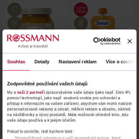
Souhlas
Detaily
Nastavení reklam
Více o cookies
BIO příkrm sladké brambory
Příkrm zelenina s kuřetem a
rýži
Zodpovědné používání vašich údajů
Babybio
Sunar
130 g
120 g
My a
naši 2 partneři
zpracováváme vaše údaje (jako např. číslo IP)
49.90 Kč
39.90 Kč
pomocí technologií, jako např. souborů cookie pro uchování a
přístup k informacím na vašem zařízení, abychom vám mohli nabízet
DO KOŠÍKU
DO KOŠÍKU
personalizované reklamy a obsah, měření reklam a obsahu, náhled
na návštěvníky a vývoj produktů. Máte možnosti ohledně toho, kdo
Obj. č.: 1313659
Obj. č.: 643849
vaše údaje používá a k jakým účelům.
Pokud to povolíte, rádi bychom také:
Shromažďovali informace o vaší geografické poloze, které