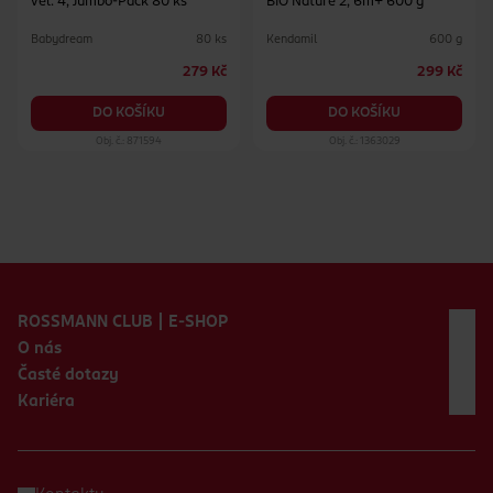
vel. 4, Jumbo-Pack 80 ks
BIO Nature 2, 6m+ 600 g
Babydream
Kendamil
80 ks
600 g
279 Kč
299 Kč
DO KOŠÍKU
DO KOŠÍKU
Obj. č.: 871594
Obj. č.: 1363029
Zápatí webu
ROSSMANN CLUB | E-SHOP
O nás
Časté dotazy
Kariéra