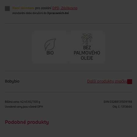
Není skladem
pro zaslání
DPD, Zásilkovna
standardní doba doručení do
3 pracovních dní
BEZ
BIO
PALMOVÉHO
OLEJE
Babybio
Další produkty značky
Běžná cena: 42.45 Kč/100 g
EAN
03288131509198
Uvedené ceny jsou včetně DPH
Obj. č.:
1313666
Podobné produkty