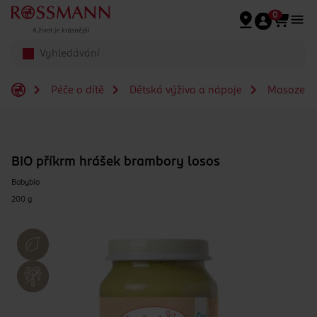
Přeskočit na hlavmní obsah
0
Péče o dítě
Dětská výživa a nápoje
Masozelen
BIO příkrm hrášek brambory losos
Babybio
200 g