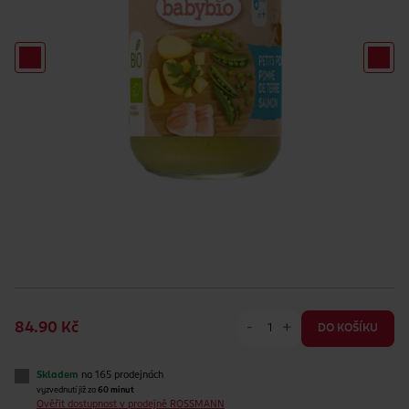
-
+
84.90 Kč
DO KOŠÍKU
Skladem
na 165 prodejnách
vyzvednutí již za
60 minut
Ověřit dostupnost v prodejně ROSSMANN