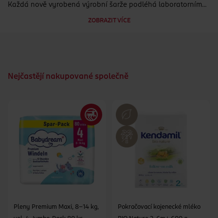
Každá nově vyrobená výrobní šarže podléhá laboratornímu
rozboru přímo u výrobce, než je uvolněna do prodeje.
ZOBRAZIT VÍCE
Nejčastějí nakupované společně
Pleny Premium Maxi, 8–14 kg,
Pokračovací kojenecké mléko