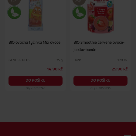
BIO ovocná tyčinka Mix ovoce
BIO Smoothie červené ovoce-
jablko-banán
GENUSS PLUS
HiPP
25 g
120 ml
14.90 Kč
29.90 Kč
DO KOŠÍKU
DO KOŠÍKU
Obj. č.: 1018745
Obj. č.: 1058895
Zápatí webu