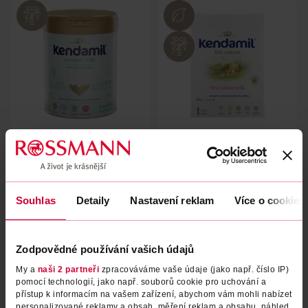
Počáteční kojenecké mléko
Počáteční kojenecké mléko
Comfort, 0m
BIO Nature 1, 0m 600 g
Kendamil
Kendamil
800 g
600 g
Souhlas
Detaily
599 Kč
Nastavení reklam
Více o cookies
299 Kč
DO KOŠÍKU
DO KOŠÍKU
Obj. č.: 1145434
Obj. č.: 1363005
Zodpovědné používání vašich údajů
My a
naši 2 partneři
zpracováváme vaše údaje (jako např. číslo IP)
pomocí technologií, jako např. souborů cookie pro uchování a
přístup k informacím na vašem zařízení, abychom vám mohli nabízet
personalizované reklamy a obsah, měření reklam a obsahu, náhled