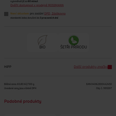
vyzvednutí již za
60 minut
Ověřit dostupnost v prodejně ROSSMANN
Není skladem
pro zaslání
DPD, Zásilkovna
standardní doba doručení do
3 pracovních dní
BIO
ŠETŘI PŘÍRODU
HiPP
Další produkty značky
Běžná cena: 65.80 Kč/100 g
EAN
04062300442450
Uvedené ceny jsou včetně DPH
Obj. č.:
995597
Podobné produkty