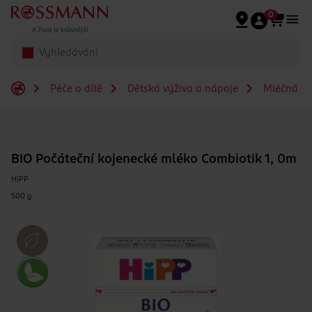
Přeskočit na hlavmní obsah
0
Péče o dítě
Dětská výživa a nápoje
Mléčná a s
BIO Počáteční kojenecké mléko Combiotik 1, 0m
HiPP
500 g