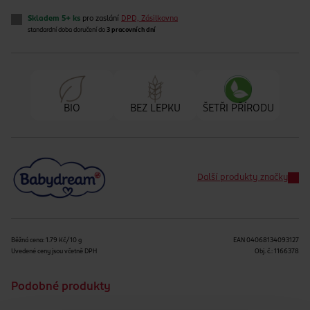
Skladem 5+ ks
pro zaslání
DPD, Zásilkovna
standardní doba doručení do
3 pracovních dní
BIO
BEZ LEPKU
ŠETŘI PŘÍRODU
Další produkty značky
Běžná cena: 1.79 Kč/10 g
EAN
04068134093127
Uvedené ceny jsou včetně DPH
Obj. č.:
1166378
Podobné produkty