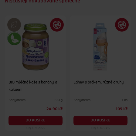
Nejčastějí nakupované společně
BIO mléčná kaše s banány a
Láhev s brčkem, různé druhy
kakaem
Babydream
Babydream
190 g
1 ks
24.90 Kč
109 Kč
DO KOŠÍKU
DO KOŠÍKU
Obj. č.: 952095
Obj. č.: 895385