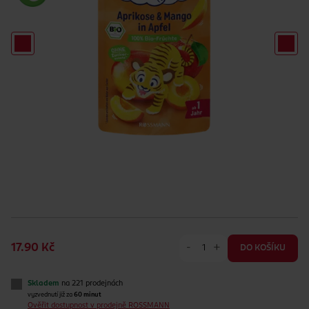
-
+
17.90 Kč
DO KOŠÍKU
Skladem
na 221 prodejnách
vyzvednutí již za
60 minut
Ověřit dostupnost v prodejně ROSSMANN