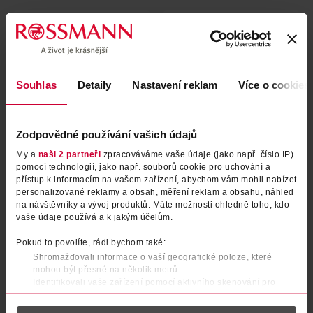
Souhlas
Detaily
Nastavení reklam
Více o cookies
Zodpovědné používání vašich údajů
My a
naši 2 partneři
zpracováváme vaše údaje (jako např. číslo IP)
BIO ovocný příkrm broskev,
BIO ovocný příkrm meruňka,
pomocí technologií, jako např. souborů cookie pro uchování a
přístup k informacím na vašem zařízení, abychom vám mohli nabízet
jablko, banán a malina
banán a jablko
personalizované reklamy a obsah, měření reklam a obsahu, náhled
na návštěvníky a vývoj produktů. Máte možnosti ohledně toho, kdo
Babydream
Babydream
100 g
100 g
vaše údaje používá a k jakým účelům.
17.90 Kč
23.90 Kč
Pokud to povolíte, rádi bychom také:
DO KOŠÍKU
DO KOŠÍKU
Shromažďovali informace o vaší geografické poloze, které
mohou být přesné na několik metrů
Obj. č.: 1166408
Obj. č.: 1376326
Identifikovali vaše zařízení pomocí aktivního skenování pro
konkrétní charakteristiky (otisk prstu)
Zjistěte více o tom, jak zpracováváme vaše osobní údaje, a nastavte