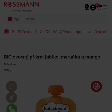
Přeskočit na hlavmní obsah
0
Péče o dítě
Dětská výživa a nápoje
Ovocné př
BIO ovocný příkrm jablko, meruňka a mango
Babydream
100 g