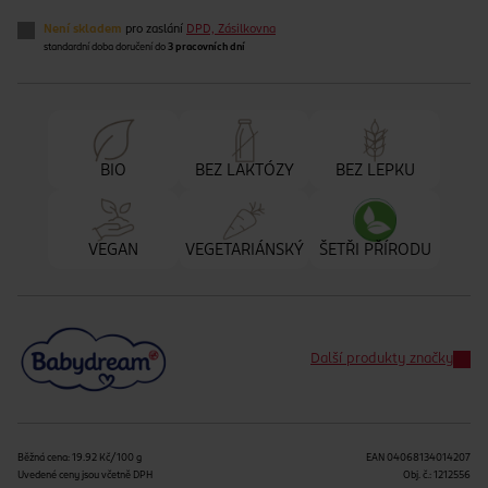
Není skladem
pro zaslání
DPD, Zásilkovna
standardní doba doručení do
3 pracovních dní
BIO
BEZ LAKTÓZY
BEZ LEPKU
VEGAN
VEGETARIÁNSKÝ
ŠETŘI PŘÍRODU
Další produkty značky
Běžná cena: 19.92 Kč/100 g
EAN
04068134014207
Uvedené ceny jsou včetně DPH
Obj. č.:
1212556