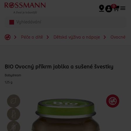
Přeskočit na hlavmní obsah
0
Péče o dítě
Dětská výživa a nápoje
Ovocné př
BIO Ovocný příkrm jablka a sušené švestky
Babydream
125 g