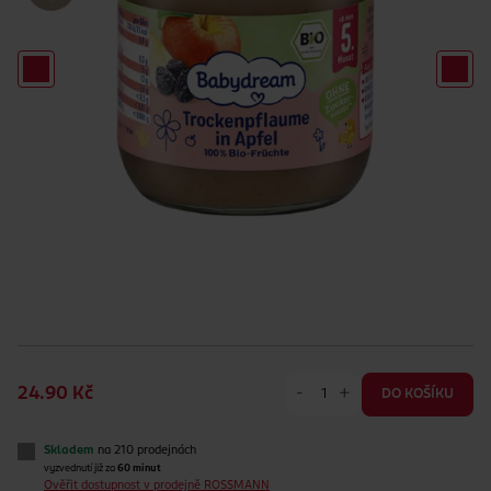
-
+
24.90 Kč
DO KOŠÍKU
Skladem
na 210 prodejnách
vyzvednutí již za
60 minut
Ověřit dostupnost v prodejně ROSSMANN