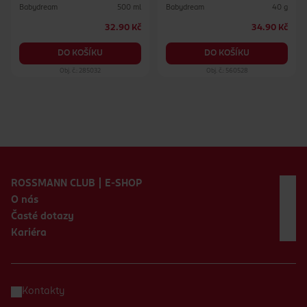
Babydream
Babydream
500 ml
40 g
32.90 Kč
34.90 Kč
DO KOŠÍKU
DO KOŠÍKU
Obj. č.: 285032
Obj. č.: 560528
Zápatí webu
ROSSMANN CLUB | E-SHOP
O nás
Časté dotazy
Kariéra
Kontakty