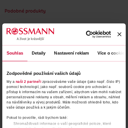
Podobné produkty
Souhlas
Detaily
Nastavení reklam
Více o cookies
Zodpovědné používání vašich údajů
My a
naši 2 partneři
zpracováváme vaše údaje (jako např. číslo IP)
pomocí technologií, jako např. souborů cookie pro uchování a
BIO ovocný příkrm jablko,
BIO ovocný příkrm broskev,
přístup k informacím na vašem zařízení, abychom vám mohli nabízet
banán a keksy
jablko, banán a malina
personalizované reklamy a obsah, měření reklam a obsahu, náhled
na návštěvníky a vývoj produktů. Máte možnosti ohledně toho, kdo
Babydream
Babydream
190 g
100 g
vaše údaje používá a k jakým účelům.
22.90 Kč
17.90 Kč
Pokud to povolíte, rádi bychom také:
Shromažďovali informace o vaší geografické poloze, které
DO KOŠÍKU
DO KOŠÍKU