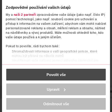
Načíst znovu
Zodpovědné používání vašich údajů
My a
naši 2 partneři
zpracováváme vaše údaje (jako např. číslo IP)
pomocí technologií, jako např. souborů cookie pro uchování a
přístup k informacím na vašem zařízení, abychom vám mohli nabízet
personalizované reklamy a obsah, měření reklam a obsahu, náhled
na návštěvníky a vývoj produktů. Máte možnosti ohledně toho, kdo
vaše údaje používá a k jakým účelům.
Pokud to povolíte, rádi bychom také:
Shromažďovali informace o vaší geografické poloze, které
mohou být přesné na několik metrů
Identifikovali vaše zařízení pomocí aktivního skenování pro
konkrétní charakteristiky (otisk prstu)
Zjistěte více o tom, jak zpracováváme vaše osobní údaje, a nastavte
Povolit vše
si předvolby v
části s podrobnostmi
. Svůj souhlas můžete kdykoliv
změnit nebo odvolat v části Prohlášení o souborech cookie.
K provozu stránek, personalizaci obsahu a reklam, funkcí sociálních
Upravit
médií, analýze návštěvnosti, které mohou nést osobní údaje.
POPIS
SLOŽENÍ
SKLADOVÁNÍ
HMOTNOST
NÁZEV VÝ
Více najdete v
prohlášení o ochraně osobních údajů.
Odmítnout vše
Kořeněná čajová směs se zázvorem, skořicí a kardamomem.
Děkujeme za pochopení. >
více o cookies
<
Zalijte čaj vroucí vodou a promíchejte. Louhujte 5–8 minut.