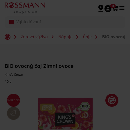
Přeskočit na hlavmní obsah
0
Zdravá výživa
Nápoje
Čaje
BIO ovocný ča
BIO ovocný čaj Zimní ovoce
King's Crown
40 g