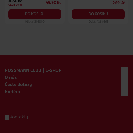
36.90 Kč
49.90 Kč
269 Kč
CLUB cena
DO KOŠÍKU
DO KOŠÍKU
Obj. č.: 1205800
Obj. č.: 1264661
Zápatí webu
ROSSMANN CLUB | E-SHOP
O nás
Časté dotazy
Kariéra
Kontakty