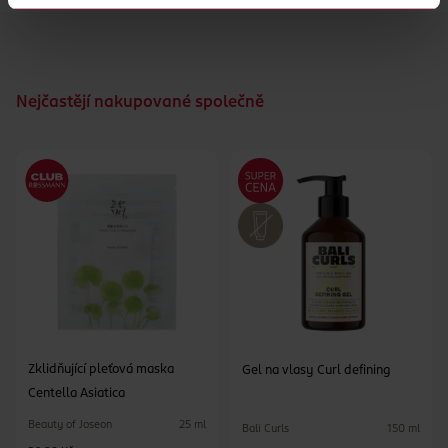
Nejčastějí nakupované společně
Zklidňující pleťová maska
Gel na vlasy Curl defining
Centella Asiatica
Beauty of Joseon
25 ml
Bali Curls
150 ml