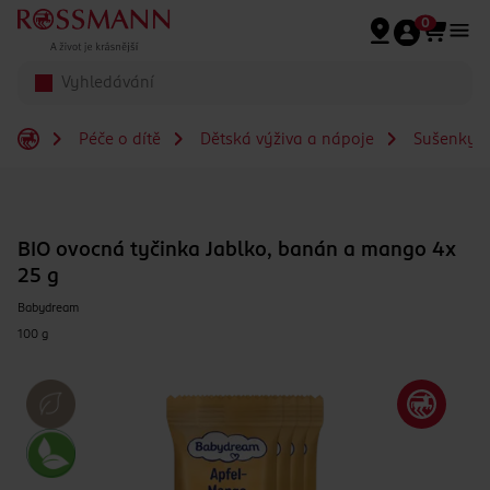
Přeskočit na hlavmní obsah
0
Péče o dítě
Dětská výživa a nápoje
Sušenky a
BIO ovocná tyčinka Jablko, banán a mango 4x
25 g
Babydream
100 g