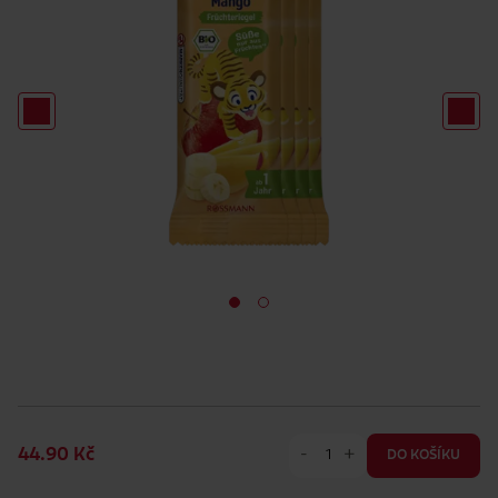
-
+
44.90 Kč
DO KOŠÍKU