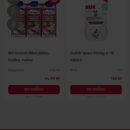
BIO Ovocná šťáva jablko,
Dudlík Space Disney 6-18
hruška, malina
měsíců
Babydream
NUK
600 ml
1 ks
44.90 Kč
159 Kč
DO KOŠÍKU
DO KOŠÍKU
Obj. č.: 1179187
Obj. č.: 1212570