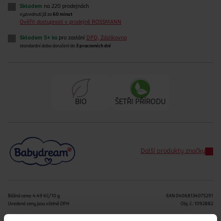
Skladem
na 220 prodejnách
vyzvednutí již za
60 minut
Ověřit dostupnost v prodejně ROSSMANN
Skladem 5+ ks
pro zaslání
DPD, Zásilkovna
standardní doba doručení do
3 pracovních dní
BIO
ŠETŘI PŘÍRODU
Další produkty značky
Běžná cena: 4.49 Kč/10 g
EAN
04068134075291
Uvedené ceny jsou včetně DPH
Obj. č.:
1092882