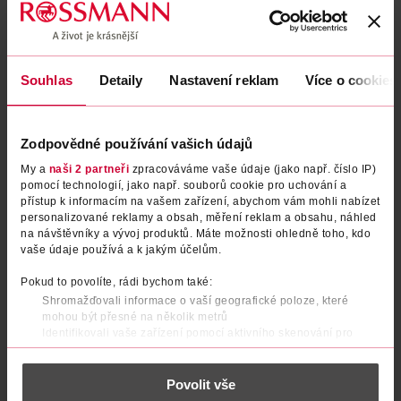
Podobné produkty
Souhlas
Detaily
Nastavení reklam
Více o cookies
Zodpovědné používání vašich údajů
My a
naši 2 partneři
zpracováváme vaše údaje (jako např. číslo IP)
pomocí technologií, jako např. souborů cookie pro uchování a
přístup k informacím na vašem zařízení, abychom vám mohli nabízet
personalizované reklamy a obsah, měření reklam a obsahu, náhled
na návštěvníky a vývoj produktů. Máte možnosti ohledně toho, kdo
vaše údaje používá a k jakým účelům.
BIO ovocná tyčinka Mix ovoce
BIO ovocná tyčinka Banán,
jablko a maliny
Pokud to povolíte, rádi bychom také:
Shromažďovali informace o vaší geografické poloze, které
GENUSS PLUS
HiPP
25 g
23 g
mohou být přesné na několik metrů
14.90 Kč
27.90 Kč
Identifikovali vaše zařízení pomocí aktivního skenování pro
konkrétní charakteristiky (otisk prstu)
DO KOŠÍKU
DO KOŠÍKU
Zjistěte více o tom, jak zpracováváme vaše osobní údaje, a nastavte
Obj. č.: 1018745
Obj. č.: 881241
Povolit vše
si předvolby v
části s podrobnostmi
. Svůj souhlas můžete kdykoliv
změnit nebo odvolat v části Prohlášení o souborech cookie.