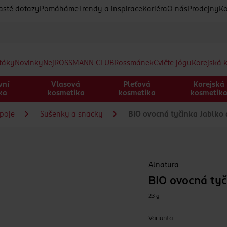
asté dotazy
Pomáháme
Trendy a inspirace
Kariéra
O nás
Prodejny
Ko
etáky
Novinky
Nej
ROSSMANN CLUB
Rossmánek
Cvičte jógu
Korejská 
vní
Vlasová
Pleťová
Korejská
ka
kosmetika
kosmetika
kosmetik
ápoje
Sušenky a snacky
BIO ovocná tyčinka Jablko
Alnatura
BIO ovocná ty
23 g
Varianta