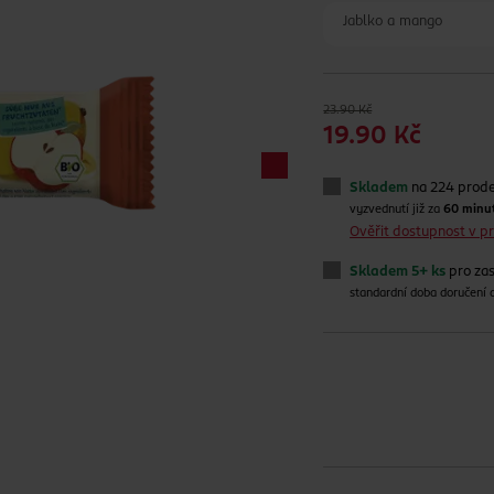
Jablko a mango
23.90 Kč
19.90 Kč
Skladem
na 224 prod
vyzvednutí již za
60 minu
Ověřit dostupnost v 
Skladem 5+ ks
pro zas
standardní doba doručení