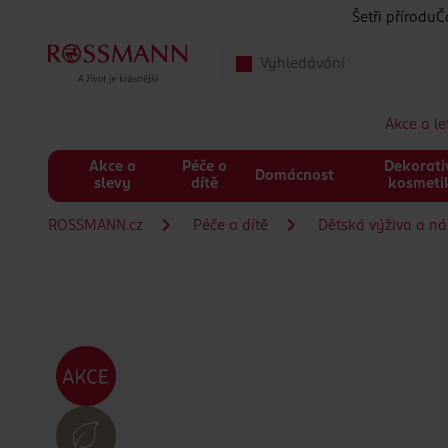
Přeskočit na hlavmní obsah
Šetři přírodu
Č
Akce a l
Akce a
Péče o
Dekorati
Domácnost
slevy
dítě
kosmeti
ROSSMANN.cz
Péče o dítě
Dětská výživa a n