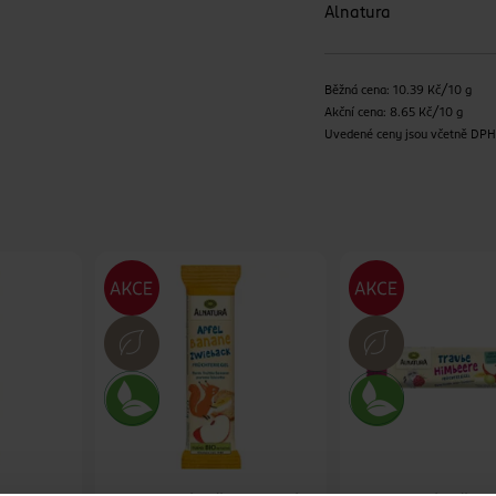
Alnatura
Běžná cena: 10.39 Kč/10 g
Akční cena: 8.65 Kč/10 g
Uvedené ceny jsou včetně DP