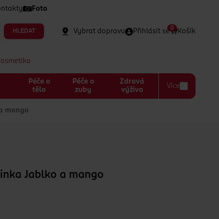
ntakty
Foto
0
Vybrat dopravu
Přihlásit se
Košík
HLEDAT
kosmetika
Péče o
Péče o
Zdravá
Více
a
tělo
zuby
výživa
 a mango
činka Jablko a mango