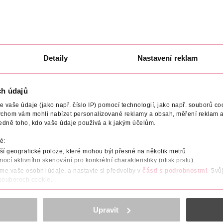
a s
BIO ovocná tyčinka Banán
BIO ovocná tyčink
a jablko
Hroznové víno a m
Alnatura
Alnatura
23 g
23 g
23.90 Kč
23.90 Kč
19.90 Kč
19.90 Kč
Detaily
Nastavení reklam
U
DO KOŠÍKU
DO KOŠÍKU
0
Obj. č.: 1152890
Obj. č.: 1152906
ch údajů
vaše údaje (jako např. číslo IP) pomocí technologií, jako např. souborů coo
ychom vám mohli nabízet personalizované reklamy a obsah, měření reklam a
edně toho, kdo vaše údaje používá a k jakým účelům.
é:
UČENÝ VĚK
VYROBENO V
VÝROBCE/DODAVATEL
NUT
í geografické poloze, které mohou být přesné na několik metrů
mocí aktivního skenování pro konkrétní charakteristiky (otisk prstu)
áme vaše osobní údaje, a nastavte si předvolby v
části s podrobnostmi
. Svů
m.
 souborech cookie.
obsahu a reklam, funkcí sociálních médií, analýze návštěvnosti, které mohou
ně osobních údajů.
tující cukry.
Upravit