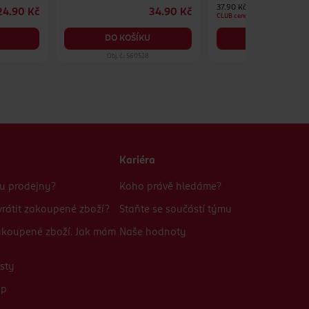
37.90 Kč
4
24.90 Kč
34.90 Kč
CLUB cena
DO KOŠÍKU
DO KOŠÍKU
Obj. č.: 560528
Obj. č.: 1179323
Kariéra
bu prodejny?
Koho právě hledáme?
rátit zakoupené zboží?
Staňte se součástí týmu
zakoupené zboží. Jak mám
Naše hodnoty
sty
up