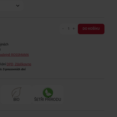
-
+
DO KOŠÍKU
ejnách
t
prodejně ROSSMANN
lání
DPD, Zásilkovna
 do
3 pracovních dní
BIO
ŠETŘI PŘÍRODU