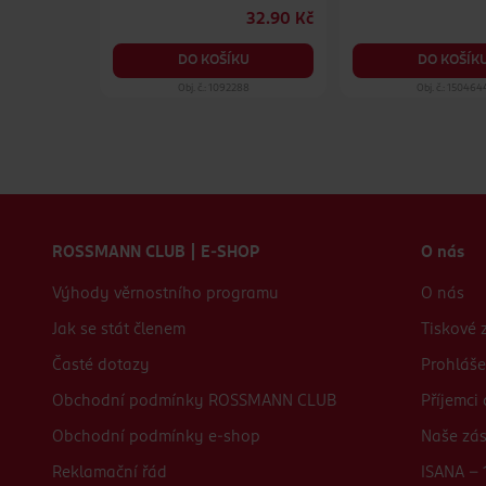
79.90 Kč
32.90 Kč
KU
DO KOŠÍKU
DO KOŠÍK
26
Obj. č.: 1092288
Obj. č.: 150464
Zápatí webu
ROSSMANN CLUB | E-SHOP
O nás
Výhody věrnostního programu
O nás
Jak se stát členem
Tiskové 
Časté dotazy
Prohláše
Obchodní podmínky ROSSMANN CLUB
Příjemci
Obchodní podmínky e-shop
Naše zá
Reklamační řád
ISANA - 