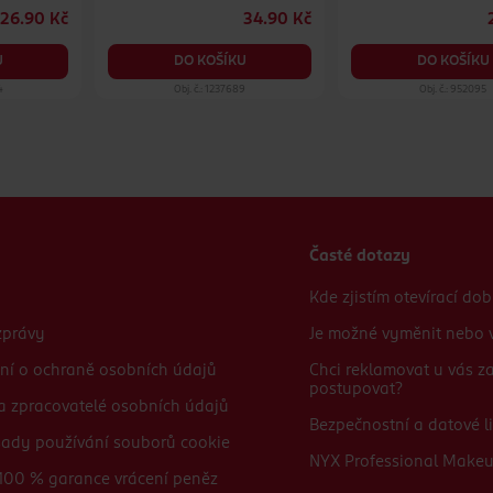
26.90 Kč
34.90 Kč
U
DO KOŠÍKU
DO KOŠÍKU
4
Obj. č.: 1237689
Obj. č.: 952095
Časté dotazy
Kde zjistím otevírací do
zprávy
Je možné vyměnit nebo v
ní o ochraně osobních údajů
Chci reklamovat u vás 
postupovat?
 a zpracovatelé osobních údajů
Bezpečnostní a datové li
sady používání souborů cookie
NYX Professional Make
100 % garance vrácení peněz