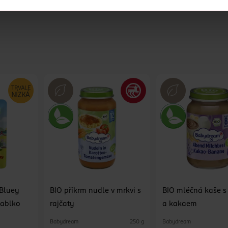
cookies
<
Bluey
BIO příkrm nudle v mrkvi s
BIO mléčná kaše 
jablko
rajčaty
a kakaem
Babydream
Babydream
250 g