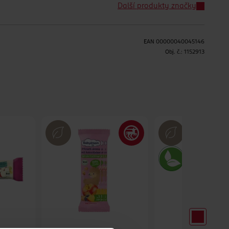
Další produkty značky
EAN
00000040045146
Obj. č.:
1152913
H