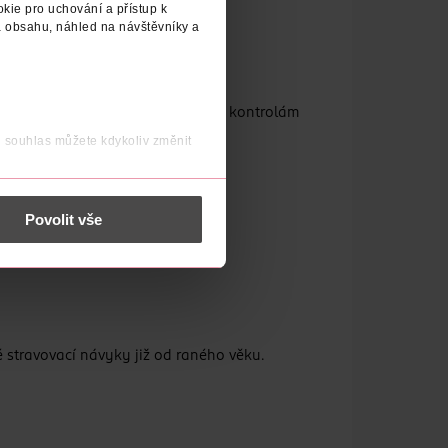
kie pro uchování a přístup k
 obsahu, náhled na návštěvníky a
O surovin, které podléhají přísným kontrolám
j souhlas můžete kdykoliv změnit
 nést osobní údaje.
Povolit vše
stravovací návyky již od raného věku.