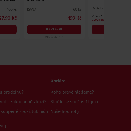
Dr. Althea
ISANA
100 ks
60 ks
294 Kč
27.90 Kč
199 Kč
CLUB cena
DO KOŠÍKU
DO KOŠÍKU
Obj. č.: 1361414
Obj. č.: 1390575
Kariéra
bu prodejny?
Koho právě hledáme?
rátit zakoupené zboží?
Staňte se součástí týmu
zakoupené zboží. Jak mám
Naše hodnoty
sty