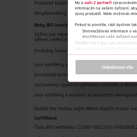
My a
naši 2 partneři
zpracováváme 
Praktické balení na doma i na cesty
informacím na vašem zařízení, ab
Recyklovatelný obal
vývoj produktů. Máte možnosti ohl
Pokud to povolíte, rádi bychom tak
Baby BIO kvalita
Shromažďovali informace o vaš
Výživa pro nejmenší si zaslouží tu nejvyšší kval
Identifikovali vaše zařízení po
během celého výrobního procesu.
Zjistěte více o tom, jak zpracováv
nebo odvolat v části Prohlášení o
Produkty Sunar BIO:
K provozu stránek, personalizaci 
Více najdete v
prohlášení o ochra
jsou vyráběny ze šetrně zpracovaného ovoce a ze
Odmítnout vše
procházejí kontrolovaným procesem od výběru pě
Děkujeme za pochopení. >
více o 
zachovávají vysokou výživovou hodnotu a čerstvo
jsou vyráběny v souladu se zásadami ekologické
Rodiče tak mohou svým dětem dopřát chutné ovoc
Certifikace
Číslo BIO certifikátu: CZ-BIO-003.203-0000808.