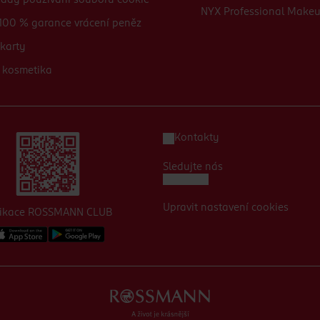
sady používání souborů cookie
NYX Professional Make
100 % garance vrácení peněz
karty
 kosmetika
Kontakty
Sledujte nás
Upravit nastavení cookies
likace ROSSMANN CLUB