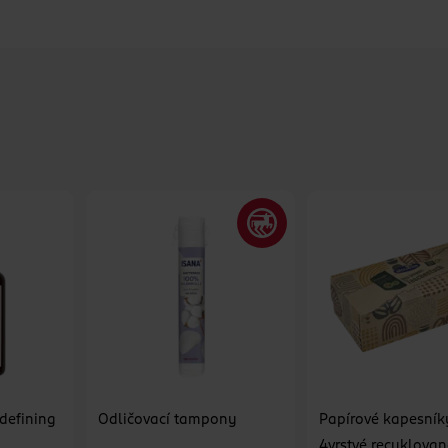
 defining
Odličovací tampony
Papírové kapesník
4vrstvé recyklovan