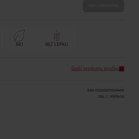
NENÍ DOSTUPNÉ
BIO
BEZ LEPKU
Další produkty značky
EAN
02000001003466
Obj. č.:
1003468