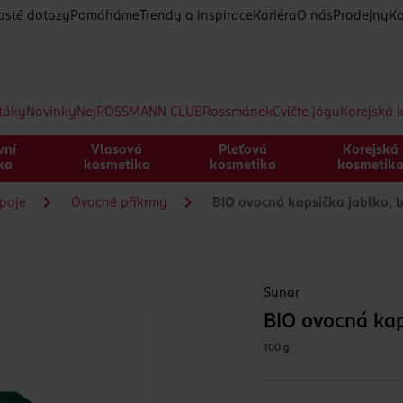
asté dotazy
Pomáháme
Trendy a inspirace
Kariéra
O nás
Prodejny
Ko
etáky
Novinky
Nej
ROSSMANN CLUB
Rossmánek
Cvičte jógu
Korejská 
vní
Vlasová
Pleťová
Korejská
ka
kosmetika
kosmetika
kosmetik
ápoje
Ovocné příkrmy
BIO ovocná kapsička jablko, 
Sunar
BIO ovocná kap
100 g