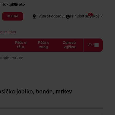
ntakty
Foto
0
Vybrat dopravu
Přihlásit se
Košík
HLEDAT
kosmetika
Péče o
Péče o
Zdravá
Více
a
tělo
zuby
výživa
banán, mrkev
sička jablko, banán, mrkev