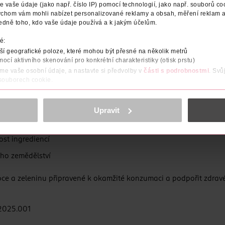
vaše údaje (jako např. číslo IP) pomocí technologií, jako např. souborů coo
ychom vám mohli nabízet personalizované reklamy a obsah, měření reklam a
edně toho, kdo vaše údaje používá a k jakým účelům.
é:
í geografické poloze, které mohou být přesné na několik metrů
itu. Proto jsou produkty Baby BIO vyráběny z pečlivě vybraných BI
mocí aktivního skenování pro konkrétní charakteristiky (otisk prstu)
áme vaše osobní údaje, a nastavte si předvolby v
části s podrobnostmi
. Svů
 souborech cookie.
obsahu a reklam, funkcí sociálních médií, analýze návštěvnosti, které mohou
ně osobních údajů.
leniny v BIO kvalitě
Upravit
stitele až po výrobu
cookies
<
st ingrediencí
ho zemědělství
e a zeleninu připravené k okamžité konzumaci a podpořit zdravé 
2025.001