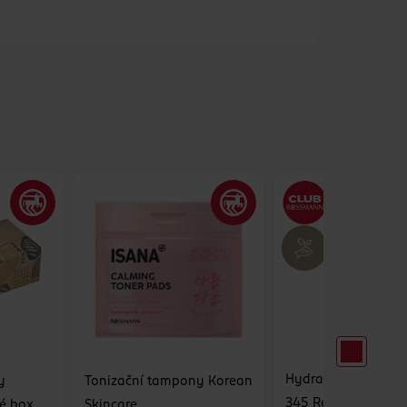
Hydratační pleťov
y
Tonizační tampony Korean
345 Relief Cream M
é box,
Skincare