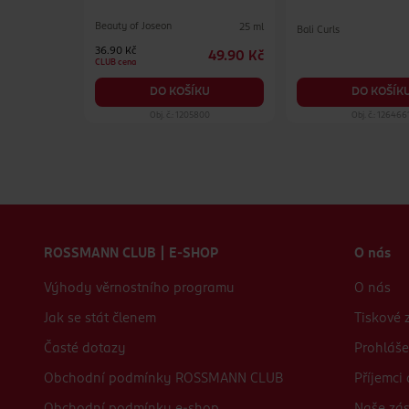
Beauty of Joseon
25 ml
Bali Curls
500 ml
36.90 Kč
49.90 Kč
84.90 Kč
CLUB cena
KU
DO KOŠÍK
DO KOŠÍKU
19
Obj. č.: 1205800
Obj. č.: 126466
Zápatí webu
ROSSMANN CLUB | E-SHOP
O nás
Výhody věrnostního programu
O nás
Jak se stát členem
Tiskové 
Časté dotazy
Prohláše
Obchodní podmínky ROSSMANN CLUB
Příjemci