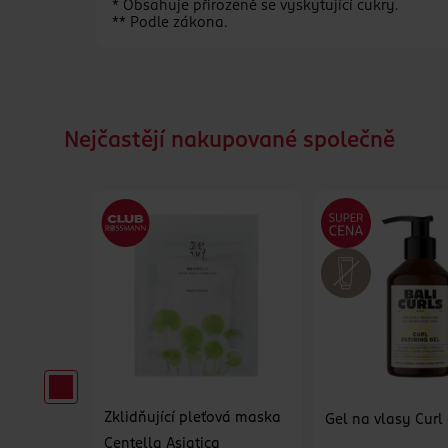
* Obsahuje přirozeně se vyskytující cukry.
** Podle zákona.
Nejčastějí nakupované společně
Zklidňující pleťová maska
erzální
Gel na vlasy Curl
Centella Asiatica