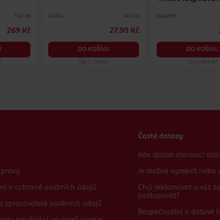
různé druhy
ISANA
alouette
150 ml
140 ks
269 Kč
27.90 Kč
U
DO KOŠÍKU
DO KOŠÍKU
1
Obj. č.: 796149
Obj. č.: 884181
Časté dotazy
Kde zjistím otevírací do
zprávy
Je možné vyměnit nebo v
ní o ochraně osobních údajů
Chci reklamovat u vás 
postupovat?
 a zpracovatelé osobních údajů
Bezpečnostní a datové li