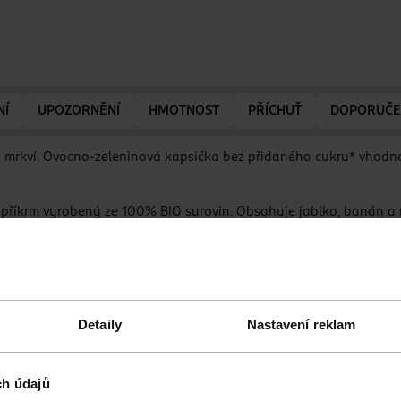
NÍ
UPOZORNĚNÍ
HMOTNOST
PŘÍCHUŤ
DOPORUČE
 mrkví. Ovocno-zeleninová kapsička bez přidaného cukru* vhodná
příkrm vyrobený ze 100% BIO surovin. Obsahuje jablko, banán a m
měsíce.
právné stravovací návyky do budoucna a zachutná i dětem, které 
Detaily
Nastavení reklam
ch údajů