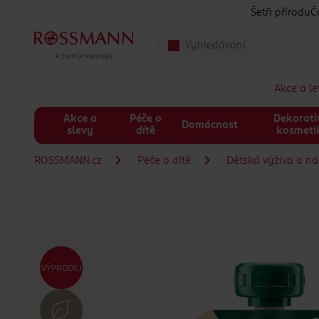
Přeskočit na hlavmní obsah
Šetři přírodu
Č
Akce a l
Akce a
Péče o
Dekorati
Domácnost
slevy
dítě
kosmeti
ROSSMANN.cz
Péče o dítě
Dětská výživa a n