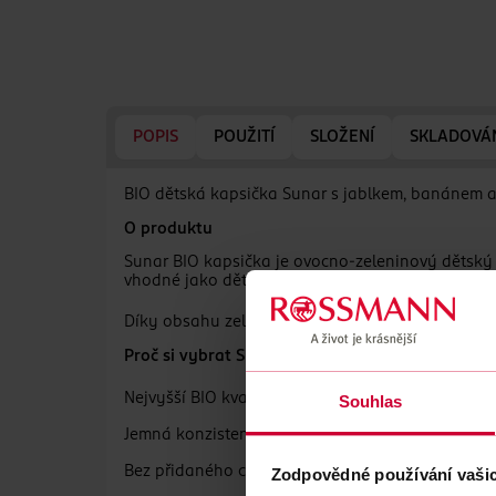
POPIS
POUŽITÍ
SLOŽENÍ
SKLADOVÁ
BIO dětská kapsička Sunar s jablkem, banánem a
O produktu
Sunar BIO kapsička je ovocno-zeleninový dětský 
vhodné jako dětská výživa již od ukončeného 4. 
Díky obsahu zeleninové složky pomáhá rozvíjet s
Proč si vybrat Sunar BIO kapsičku
Nejvyšší BIO kvalita pro ty nejmenší
Souhlas
Jemná konzistence pro první příkrmy
Bez přidaného cukru*, škrobů, barviv** a aromat
Zodpovědné používání vaši