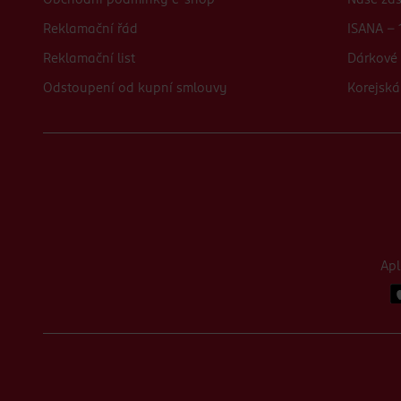
Obchodní podmínky e-shop
Naše zá
Reklamační řád
ISANA - 
Reklamační list
Dárkové 
Odstoupení od kupní smlouvy
Korejská
Ap