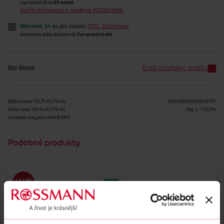
vyzvednutí již za
60 minut
Ověřit dostupnost v prodejně ROSSMANN
Skladem 5+ ks
pro zaslání
DPD, Zásilkovna
standardní doba doručení do
3 pracovních dní
Bio Bione
Další produkty značky
Běžná cena: 155.71 Kč/10 ml
EAN
08595061618797
Akční cena: 124.14 Kč/10 ml
Obj. č.:
1112214
Uvedené ceny jsou včetně DPH
Podobné produkty