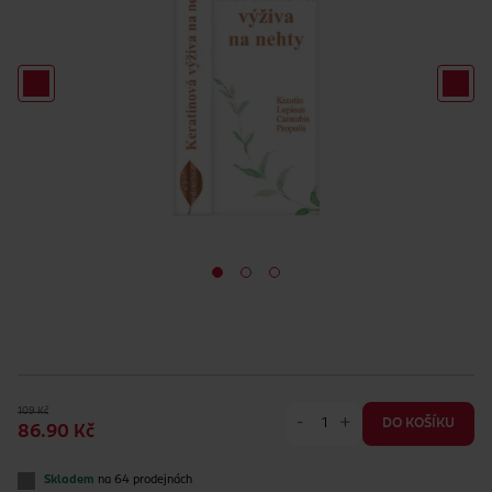
109 Kč
-
+
DO KOŠÍKU
86.90 Kč
Skladem
na 64 prodejnách