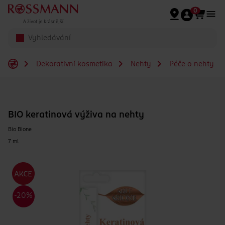
Přeskočit na hlavmní obsah
0
Dekorativní kosmetika
Nehty
Péče o nehty
BIO keratinová výživa na nehty
Bio Bione
7 ml