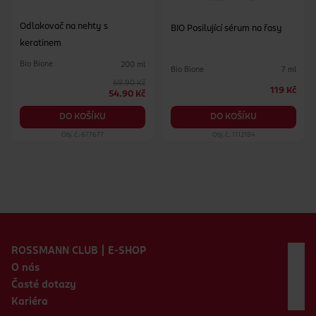
Odlakovač na nehty s
BIO Posilující sérum na řasy
keratinem
Bio Bione
200 ml
Bio Bione
7 ml
69.90 Kč
119 Kč
54.90 Kč
DO KOŠÍKU
DO KOŠÍKU
Obj. č.: 677677
Obj. č.: 1112184
Zápatí webu
ROSSMANN CLUB | E-SHOP
O nás
Časté dotazy
Kariéra