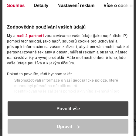
Souhlas
Detaily
Nastavení reklam
Více o cookies
Zodpovědné používání vašich údajů
My a
naši 2 partneři
zpracováváme vaše údaje (jako např. číslo IP)
Nehtová kúra pro růst nehtů Miracle
pomocí technologií, jako např. souborů cookie pro uchování a
přístup k informacím na vašem zařízení, abychom vám mohli nabízet
personalizované reklamy a obsah, měření reklam a obsahu, náhled
Sally Hansen
1 ks
na návštěvníky a vývoj produktů. Máte možnosti ohledně toho, kdo
179 Kč
vaše údaje používá a k jakým účelům.
299 Kč
CLUB cena
Pokud to povolíte, rádi bychom také:
DO KOŠÍKU
Shromažďovali informace o vaší geografické poloze, které
Obj. č.: 1044126
mohou být přesné na několik metrů
Identifikovali vaše zařízení pomocí aktivního skenování pro
konkrétní charakteristiky (otisk prstu)
Zjistěte více o tom, jak zpracováváme vaše osobní údaje, a nastavte
Povolit vše
si předvolby v
části s podrobnostmi
. Svůj souhlas můžete kdykoliv
změnit nebo odvolat v části Prohlášení o souborech cookie.
POPIS
POUŽITÍ
SLOŽENÍ
VÝROBCE/DODAVATEL
PEČU
K provozu stránek, personalizaci obsahu a reklam, funkcí sociálních
Upravit
médií, analýze návštěvnosti, které mohou nést osobní údaje.
Více najdete v
prohlášení o ochraně osobních údajů.