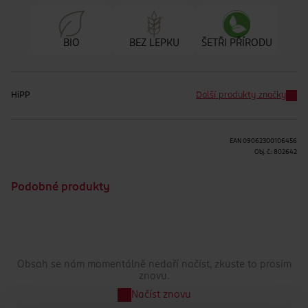
BIO
BEZ LEPKU
ŠETŘI PŘÍRODU
HiPP
Další produkty značky
EAN
09062300106456
Obj. č.:
802642
Podobné produkty
Obsah se nám momentálně nedaří načíst, zkuste to prosím
znovu.
Načíst znovu