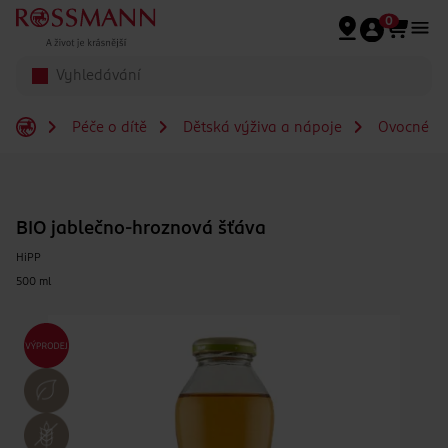
Přeskočit na hlavmní obsah
0
Péče o dítě
Dětská výživa a nápoje
Ovocné šť
BIO jablečno-hroznová šťáva
HiPP
500 ml