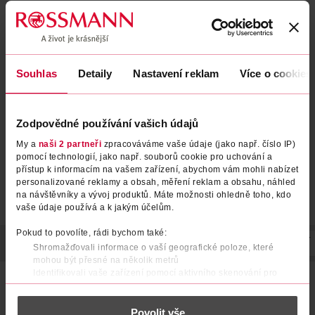
Souhlas
Detaily
Nastavení reklam
Více o cookies
Zodpovědné používání vašich údajů
My a
naši 2 partneři
zpracováváme vaše údaje (jako např. číslo IP)
pomocí technologií, jako např. souborů cookie pro uchování a
přístup k informacím na vašem zařízení, abychom vám mohli nabízet
personalizované reklamy a obsah, měření reklam a obsahu, náhled
na návštěvníky a vývoj produktů. Máte možnosti ohledně toho, kdo
vaše údaje používá a k jakým účelům.
Pokud to povolíte, rádi bychom také:
POPIS
POUŽITÍ
SLOŽENÍ
SKLADOVÁNÍ
UPOZORNĚNÍ
Shromažďovali informace o vaší geografické poloze, které
mohou být přesné na několik metrů
Identifikovali vaše zařízení pomocí aktivního skenování pro
BIO jablečno-hroznová šťáva je vhodná pro citlivý dětský
konkrétní charakteristiky (otisk prstu)
organismus, jedná se o ideální nápoj k příkrmům. Obsahuje
Zjistěte více o tom, jak zpracováváme vaše osobní údaje, a nastavte
totiž vitamin C, který podporuje příjem železa ze
Povolit vše
si předvolby v
části s podrobnostmi
. Svůj souhlas můžete kdykoliv
zeleninových a obilných pokrmů.