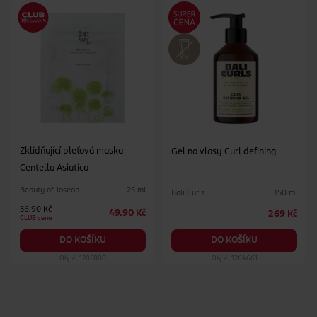
Zklidňující pleťová maska
Gel na vlasy Curl defining
Centella Asiatica
Beauty of Joseon
25 ml
Bali Curls
150 ml
36.90 Kč
49.90 Kč
269 Kč
CLUB cena
DO KOŠÍKU
DO KOŠÍKU
Obj. č.: 1205800
Obj. č.: 1264661