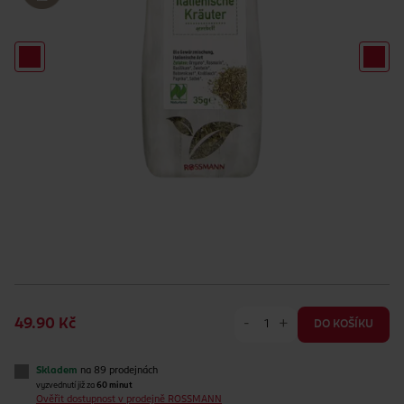
-
+
49.90 Kč
DO KOŠÍKU
Skladem
na 89 prodejnách
vyzvednutí již za
60 minut
Ověřit dostupnost v prodejně ROSSMANN