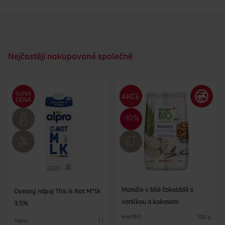
Nejčastějí nakupované společně
Mandle v bílé čokoládě s
Ovesný nápoj This is Not M*lk
vanilkou a kokosem
3.5%
enerBiO
100 g
Alpro
1 l