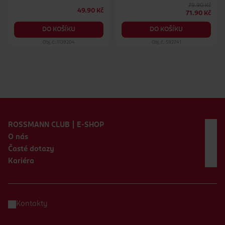
79.90 Kč
49.90 Kč
71.90 Kč
DO KOŠÍKU
DO KOŠÍKU
Obj. č.: 1139204
Obj. č.: 592741
Zápatí webu
ROSSMANN CLUB | E-SHOP
O nás
Časté dotazy
Kariéra
Kontakty