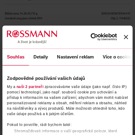
Běžná cena: 14.26 Kč/10 g
EAN
04305615934419
Uvedené ceny jsou včetně DPH
Obj. č.:
1148022
Podobné produkty
Souhlas
Detaily
Nastavení reklam
Více o cookies
Obsah se nám momentálně nedaří načíst, zkuste to prosím
znovu.
Zodpovědné používání vašich údajů
Načíst znovu
My a
naši 2 partneři
zpracováváme vaše údaje (jako např. číslo IP)
pomocí technologií, jako např. souborů cookie pro uchování a
přístup k informacím na vašem zařízení, abychom vám mohli nabízet
personalizované reklamy a obsah, měření reklam a obsahu, náhled
na návštěvníky a vývoj produktů. Máte možnosti ohledně toho, kdo
vaše údaje používá a k jakým účelům.
Pokud to povolíte, rádi bychom také:
Shromažďovali informace o vaší geografické poloze, které