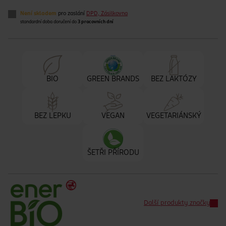
Není skladem
pro zaslání
DPD, Zásilkovna
standardní doba doručení do
3 pracovních dní
BIO
GREEN BRANDS
BEZ LAKTÓZY
BEZ LEPKU
VEGAN
VEGETARIÁNSKÝ
ŠETŘI PŘÍRODU
Další produkty značky