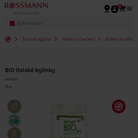
Přeskočit na hlavmní obsah
0
Zdravá výživa
Vaření a pečení
Koření a přísad
BIO italské bylinky
enerBiO
35 g