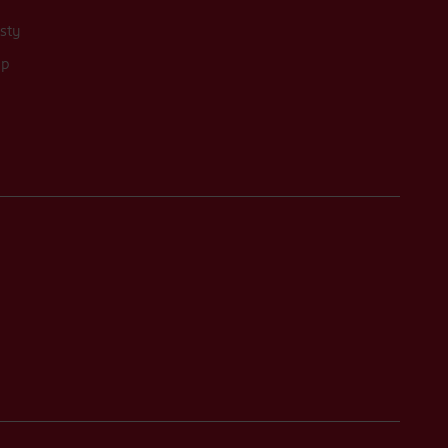
sty
up