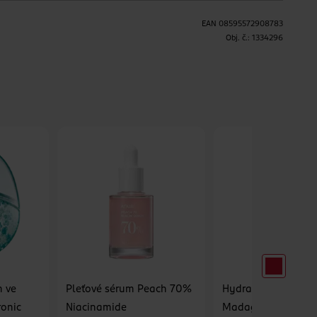
EAN
08595572908783
Obj. č.:
1334296
H
m ve
Pleťové sérum Peach 70%
Hydratační sérum
ronic
Niacinamide
Madagascar Centel