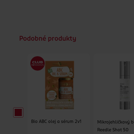
Podobné produkty
Bio ABC olej a sérum 2v1
oti
Mikrojehličkový b
 Pure
Reedle Shot 50