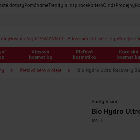
asté dotazy
Pomáháme
Trendy a inspirace
Kariéra
O nás
Prodejny
Ko
etáky
Novinky
Nej
ROSSMANN CLUB
Rossmánek
Cvičte jógu
Korejská 
vní
Vlasová
Pleťová
Korejská
ka
kosmetika
kosmetika
kosmetik
my
Pleťová séra a oleje
Bio Hydro Ultra Recovery Bo
Purity Vision
Bio Hydro Ultr
100 ml