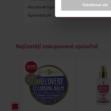
Více najdete v
prohlášení o ochra
Odmítnout vše
Hloubkově hydratuje
Děkujeme za pochopení. >
více o 
Vyrovnává pH
Nejčastějí nakupované společně