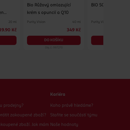
o
Bio Růžový omlazující
BIO SOS měsíčkový
en
krém s opuncií a Q10
l
Purity Vision
Purity Vision
20 ml
40 ml
39.90 Kč
349 Kč
DO KOŠÍKU
DO KOŠÍKU
Obj. č.: 997270
Obj. č.: 1212709
Kariéra
bu prodejny?
Koho právě hledáme?
rátit zakoupené zboží?
Staňte se součástí týmu
zakoupené zboží. Jak mám
Naše hodnoty