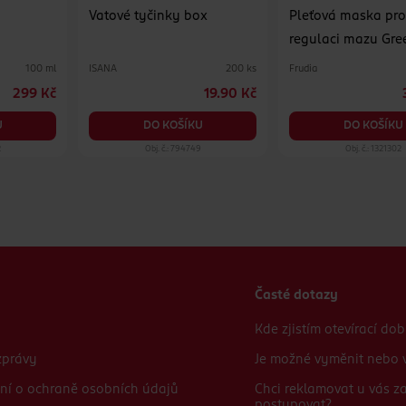
Vatové tyčinky box
Pleťová maska pr
regulaci mazu Gre
Grape Pore Contro
ISANA
Frudia
100 ml
200 ks
299 Kč
19.90 Kč
U
DO KOŠÍKU
DO KOŠÍKU
2
Obj. č.: 794749
Obj. č.: 1321302
Časté dotazy
Kde zjistím otevírací do
zprávy
Je možné vyměnit nebo v
ní o ochraně osobních údajů
Chci reklamovat u vás 
postupovat?