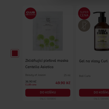
Zklidňující pleťová maska
pro muže
Gel na vlasy Curl
Centella Asiatica
Beauty of Joseon
25 ml
Bali Curls
65 ml
36.90 Kč
49.90 Kč
129 Kč
CLUB cena
KU
DO KOŠÍK
DO KOŠÍKU
99
Obj. č.: 1205800
Obj. č.: 126466