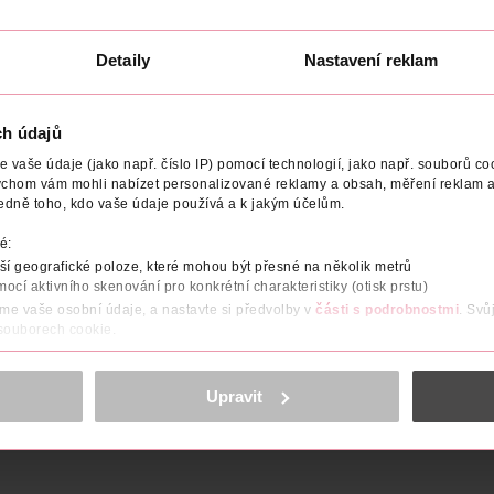
Detaily
Nastavení reklam
ODAVATEL
ch údajů
vaše údaje (jako např. číslo IP) pomocí technologií, jako např. souborů coo
pro jemnou dětskou pokožku. Obsahuje pouze vybrané složky, zcela
ychom vám mohli nabízet personalizované reklamy a obsah, měření reklam a
svědčeném provedení. Tělové mléko pokožku zvláční a doplní chybě
edně toho, kdo vaše údaje používá a k jakým účelům.
n E chrání před volnými radikály. Dále obsahuje vzácné bambucké 
ožky. Po použití bude pokožka děťátka vláčná, hydratovaná a oc
é:
lizačního BIO systému rostlinného polysacharidu a sójového lecit
í geografické poloze, které mohou být přesné na několik metrů
barviva, s výhradně bez alergenní parfemací.
mocí aktivního skenování pro konkrétní charakteristiky (otisk prstu)
áme vaše osobní údaje, a nastavte si předvolby v
části s podrobnostmi
. Svů
uktů, bez silikonů a bez parabenů. Unikátní formulace bez konzer
 souborech cookie.
ZOBRAZIT VÍCE
obsahu a reklam, funkcí sociálních médií, analýze návštěvnosti, které mohou
ně osobních údajů.
Upravit
cookies
<