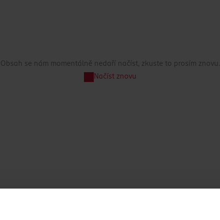
Obsah se nám momentálně nedaří načíst, zkuste to prosím znovu.
Načíst znovu