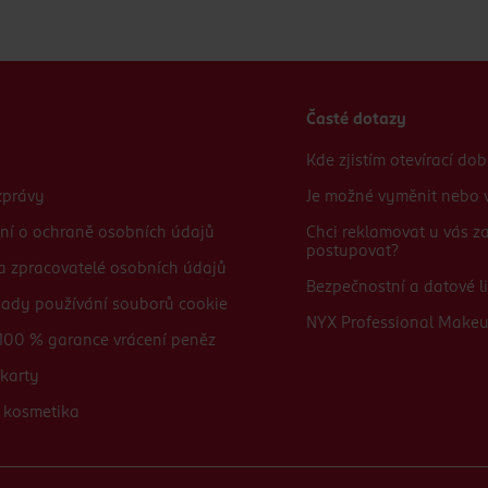
Časté dotazy
Kde zjistím otevírací do
zprávy
Je možné vyměnit nebo v
ní o ochraně osobních údajů
Chci reklamovat u vás 
postupovat?
 a zpracovatelé osobních údajů
Bezpečnostní a datové li
sady používání souborů cookie
NYX Professional Make
100 % garance vrácení peněz
karty
 kosmetika