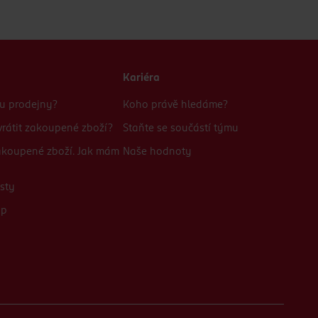
Kariéra
bu prodejny?
Koho právě hledáme?
rátit zakoupené zboží?
Staňte se součástí týmu
zakoupené zboží. Jak mám
Naše hodnoty
sty
up