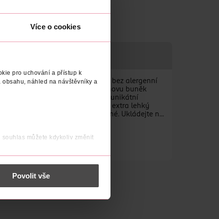
Více o cookies
kie pro uchování a přístup k
 bez neionogenních emulgátorů, s bez alergenní
 obsahu, náhled na návštěvníky a
jící tuky. Allantoin podporuje obnovu buněk
máslo, olivový a mandlový olej a unikátní
hráněná. Mléko je vyrobeno jako extra lehký
inu. Díky tomu je mléko velmi jemné. Ukládejte na
j souhlas můžete kdykoliv změnit
vantů!
 nést osobní údaje.
Povolit vše