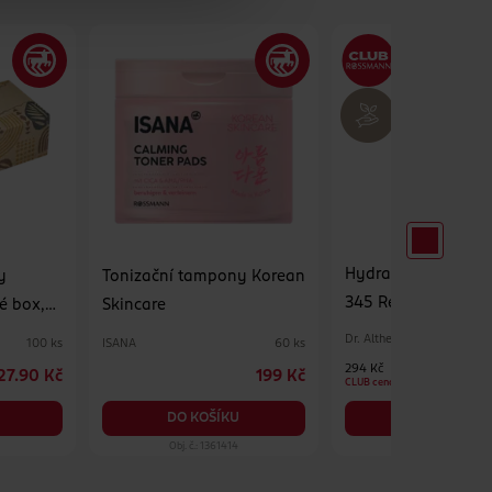
Hydratační pleťov
y
Tonizační tampony Korean
345 Relief Cream M
é box,
Skincare
Dr. Althea
ISANA
100 ks
60 ks
294 Kč
27.90 Kč
199 Kč
CLUB cena
DO KOŠÍKU
DO KOŠÍKU
Obj. č.: 1361414
Obj. č.: 1390575