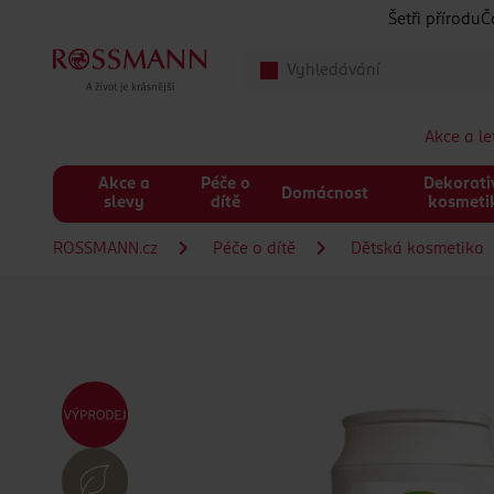
Přeskočit na hlavmní obsah
Šetři přírodu
Č
Akce a l
Akce a
Péče o
Dekorati
Domácnost
slevy
dítě
kosmeti
ROSSMANN.cz
Péče o dítě
Dětská kosmetika