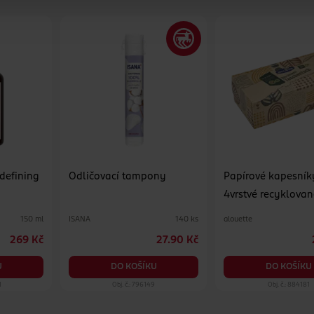
 defining
Odličovací tampony
Papírové kapesník
4vrstvé recyklovan
různé druhy
ISANA
alouette
150 ml
140 ks
269 Kč
27.90 Kč
U
DO KOŠÍKU
DO KOŠÍKU
1
Obj. č.: 796149
Obj. č.: 884181