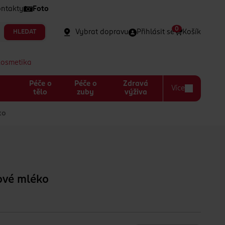
ntakty
Foto
0
Vybrat dopravu
Přihlásit se
Košík
HLEDAT
kosmetika
Péče o
Péče o
Zdravá
Více
a
tělo
zuby
výživa
ko
ové mléko