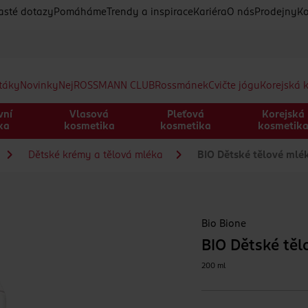
asté dotazy
Pomáháme
Trendy a inspirace
Kariéra
O nás
Prodejny
Ko
etáky
Novinky
Nej
ROSSMANN CLUB
Rossmánek
Cvičte jógu
Korejská 
vní
Vlasová
Pleťová
Korejská
ka
kosmetika
kosmetika
kosmetik
Dětské krémy a tělová mléka
BIO Dětské tělové mlé
Bio Bione
BIO Dětské těl
200 ml