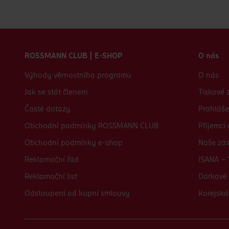
Zápatí webu
ROSSMANN CLUB | E-SHOP
O nás
Výhody věrnostního programu
O nás
Jak se stát členem
Tiskové 
Časté dotazy
Prohláše
Obchodní podmínky ROSSMANN CLUB
Příjemci
Obchodní podmínky e-shop
Naše zá
Reklamační řád
ISANA - 
Reklamační list
Dárkové 
Odstoupení od kupní smlouvy
Korejská