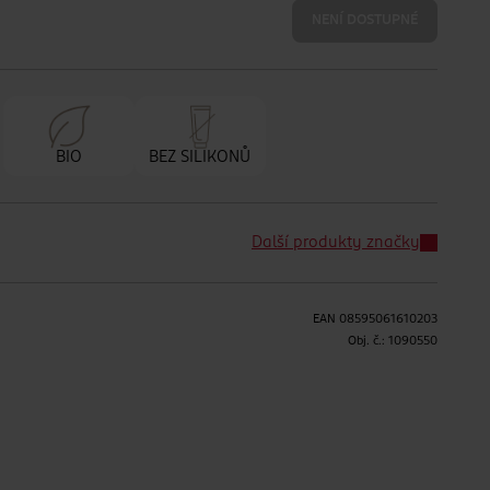
NENÍ DOSTUPNÉ
BIO
BEZ SILIKONŮ
Další produkty značky
EAN
08595061610203
Obj. č.:
1090550