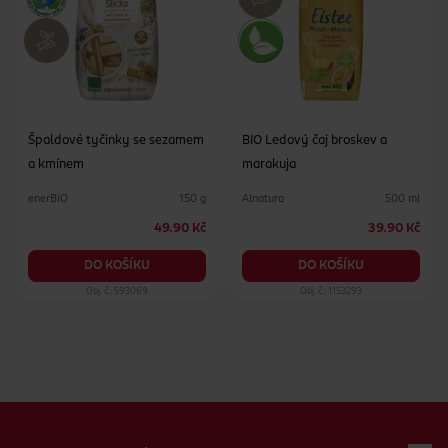
Špaldové tyčinky se sezamem
BIO Ledový čaj broskev a
a kmínem
marakuja
enerBiO
Alnatura
150 g
500 ml
49.90 Kč
39.90 Kč
DO KOŠÍKU
DO KOŠÍKU
Obj. č.: 593069
Obj. č.: 1153293
Zápatí webu