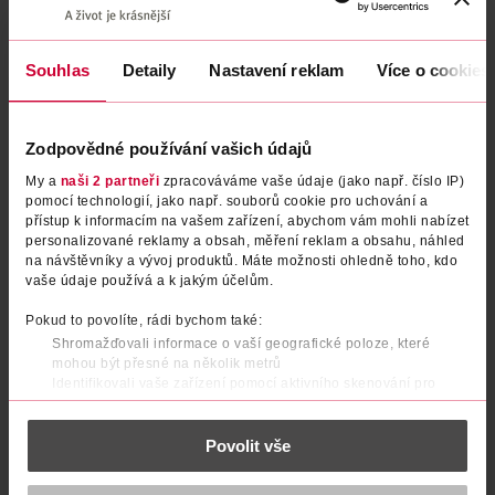
Podobné produkty
Souhlas
Detaily
Nastavení reklam
Více o cookies
Zodpovědné používání vašich údajů
My a
naši 2 partneři
zpracováváme vaše údaje (jako např. číslo IP)
pomocí technologií, jako např. souborů cookie pro uchování a
přístup k informacím na vašem zařízení, abychom vám mohli nabízet
personalizované reklamy a obsah, měření reklam a obsahu, náhled
na návštěvníky a vývoj produktů. Máte možnosti ohledně toho, kdo
vaše údaje používá a k jakým účelům.
Pokud to povolíte, rádi bychom také:
BIO bylinný čaj s fenyklem,
Bylinný čaj sypaný Fenykl,
Shromažďovali informace o vaší geografické poloze, které
mohou být přesné na několik metrů
anýzem a kmínem
anýz a kmín
Identifikovali vaše zařízení pomocí aktivního skenování pro
King's Crown
King's Crown
125 g
250 g
konkrétní charakteristiky (otisk prstu)
74.90 Kč
74.90 Kč
Zjistěte více o tom, jak zpracováváme vaše osobní údaje, a nastavte
Povolit vše
si předvolby v
části s podrobnostmi
. Svůj souhlas můžete kdykoliv
DO KOŠÍKU
DO KOŠÍKU
změnit nebo odvolat v části Prohlášení o souborech cookie.
Obj. č.: 1100167
Obj. č.: 1240719