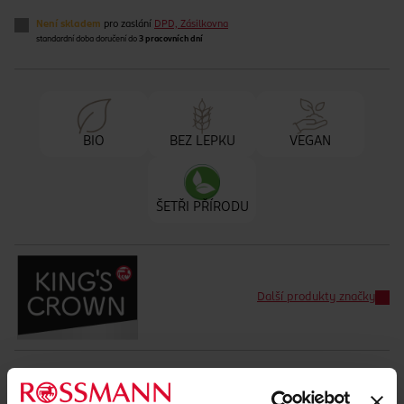
Není skladem
pro zaslání
DPD, Zásilkovna
standardní doba doručení do
3 pracovních dní
BIO
BEZ LEPKU
VEGAN
ŠETŘI PŘÍRODU
Další produkty značky
Běžná cena: 9.98 Kč/10 g
EAN
04305615891866
Uvedené ceny jsou včetně DPH
Obj. č.:
1100150