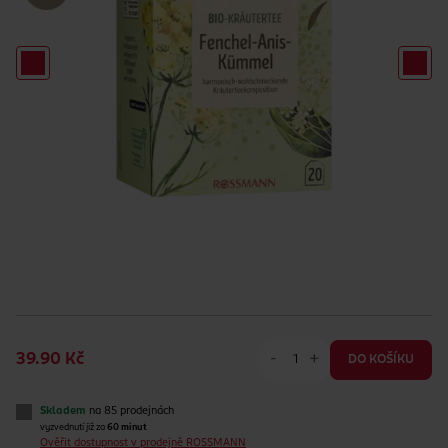
-
+
39.90 Kč
DO KOŠÍKU
Skladem
na 85 prodejnách
vyzvednutí již za
60 minut
Ověřit dostupnost v prodejně ROSSMANN