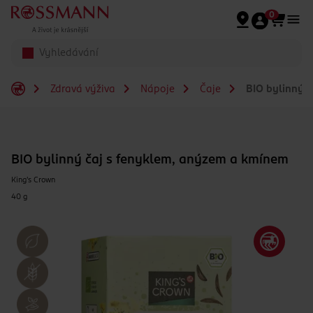
Přeskočit na hlavmní obsah
0
Zdravá výživa
Nápoje
Čaje
BIO bylinný č
BIO bylinný čaj s fenyklem, anýzem a kmínem
King's Crown
40 g