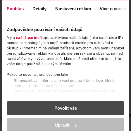
Souhlas
Detaily
Nastavení reklam
Více o cookies
Zodpovědné používání vašich údajů
BIO noční sérum Ultra
Pleťové sérum ve spreji PDRN
My a
naši 2 partneři
zpracováváme vaše údaje (jako např. číslo IP)
pomocí technologií, jako např. souborů cookie pro uchování a
Recovery
Pink Glutathione
přístup k informacím na vašem zařízení, abychom vám mohli nabízet
Purity Vision
30 ml
Medicube
personalizované reklamy a obsah, měření reklam a obsahu, náhled
100 ml
na návštěvníky a vývoj produktů. Máte možnosti ohledně toho, kdo
299 Kč
379 Kč
499 Kč
CLUB cena
vaše údaje používá a k jakým účelům.
DO KOŠÍKU
DO KOŠÍKU
Pokud to povolíte, rádi bychom také:
Obj. č.: 1214857
Obj. č.: 1363609
Shromažďovali informace o vaší geografické poloze, které
mohou být přesné na několik metrů
Identifikovali vaše zařízení pomocí aktivního skenování pro
konkrétní charakteristiky (otisk prstu)
Zjistěte více o tom, jak zpracováváme vaše osobní údaje, a nastavte
Povolit vše
si předvolby v
části s podrobnostmi
. Svůj souhlas můžete kdykoliv
změnit nebo odvolat v části Prohlášení o souborech cookie.
POPIS
POUŽITÍ
SLOŽENÍ
VYROBENO V
VÝROBCE/DO
K provozu stránek, personalizaci obsahu a reklam, funkcí sociálních
Upravit
médií, analýze návštěvnosti, které mohou nést osobní údaje.
Bio ABC Booster denní sérum představuje koncentrované