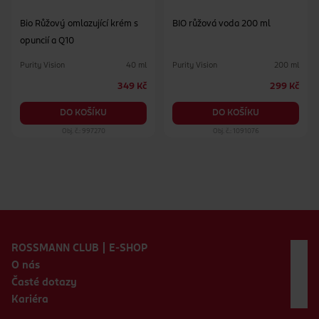
Bio Růžový omlazující krém s
BIO růžová voda 200 ml
opuncií a Q10
Purity Vision
Purity Vision
40 ml
200 ml
349 Kč
299 Kč
DO KOŠÍKU
DO KOŠÍKU
Obj. č.: 997270
Obj. č.: 1091076
Zápatí webu
ROSSMANN CLUB | E-SHOP
O nás
Časté dotazy
Kariéra