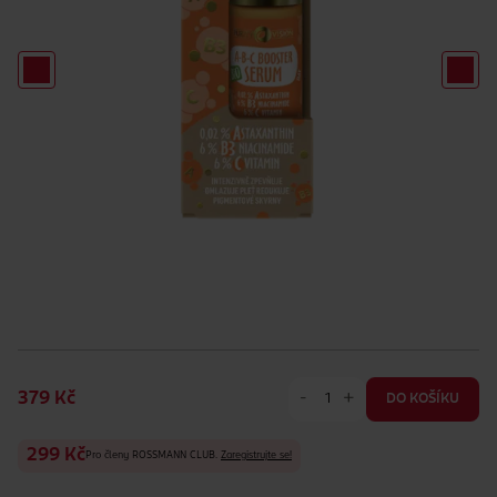
-
+
379 Kč
DO KOŠÍKU
299 Kč
Pro členy ROSSMANN CLUB.
Zaregistrujte se!