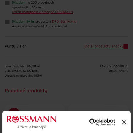
Skladem
na 200 prodejnách
vyzvednutí již za
60 minut
Ověřit dostupnost v prodejně ROSSMANN
Skladem 5+ ks
pro zaslání
DPD, Zásilkovna
standardní doba doručení do
3 pracovních dní
Purity Vision
Další produkty značky
Běžná cena: 126.33 Kč/10 ml
EAN
08595572908325
CLUB cena: 99.67 Kč/10 ml
Obj. č.:
1214840
Uvedené ceny jsou včetně DPH
Podobné produkty