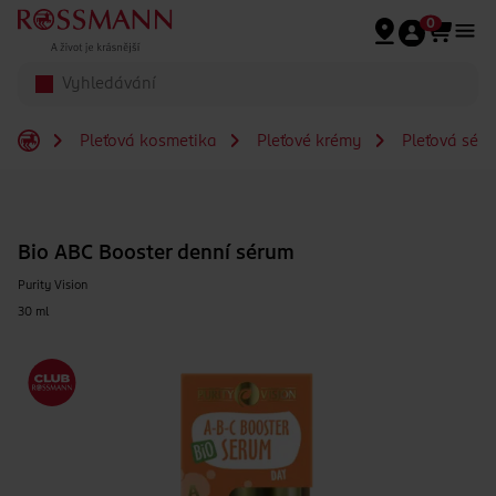
Přeskočit na hlavmní obsah
0
Pleťová kosmetika
Pleťové krémy
Pleťová séra
Bio ABC Booster denní sérum
Purity Vision
30 ml