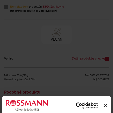
Není skladem
pro zaslání
DPD, Zásilkovna
standardní doba doručení do
3 pracovních dní
VEGAN
Venira
Další produkty značky
Běžná cena: 93 Kč/10 g
EAN
08594198177092
Uvedené ceny jsou včetně DPH
Obj. č.:
1281675
Podobné produkty