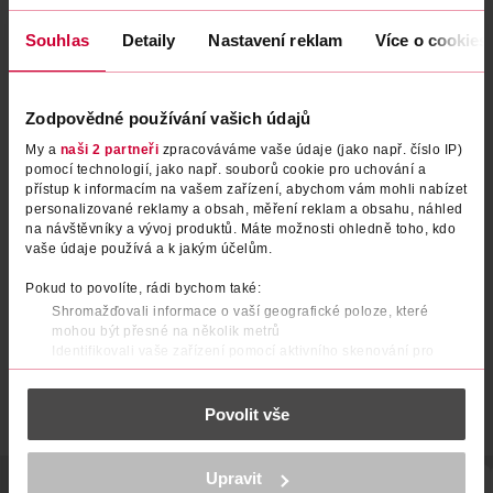
Obsah se nám momentálně nedaří načíst, zkuste to prosím
Souhlas
Detaily
Nastavení reklam
Více o cookies
znovu.
Načíst znovu
Zodpovědné používání vašich údajů
My a
naši 2 partneři
zpracováváme vaše údaje (jako např. číslo IP)
pomocí technologií, jako např. souborů cookie pro uchování a
přístup k informacím na vašem zařízení, abychom vám mohli nabízet
personalizované reklamy a obsah, měření reklam a obsahu, náhled
na návštěvníky a vývoj produktů. Máte možnosti ohledně toho, kdo
vaše údaje používá a k jakým účelům.
Pokud to povolíte, rádi bychom také:
Shromažďovali informace o vaší geografické poloze, které
mohou být přesné na několik metrů
Identifikovali vaše zařízení pomocí aktivního skenování pro
konkrétní charakteristiky (otisk prstu)
Zjistěte více o tom, jak zpracováváme vaše osobní údaje, a nastavte
Povolit vše
si předvolby v
části s podrobnostmi
. Svůj souhlas můžete kdykoliv
změnit nebo odvolat v části Prohlášení o souborech cookie.
K provozu stránek, personalizaci obsahu a reklam, funkcí sociálních
Upravit
POPIS
POUŽITÍ
SLOŽENÍ
SKLADOVÁNÍ
HMOTNOST
médií, analýze návštěvnosti, které mohou nést osobní údaje.