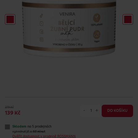
279 Kč
-
+
DO KOŠÍKU
139 Kč
Skladem
na 5 prodejnách
vyzvednutí již za
60 minut
Ověřit dostupnost v prodejně ROSSMANN