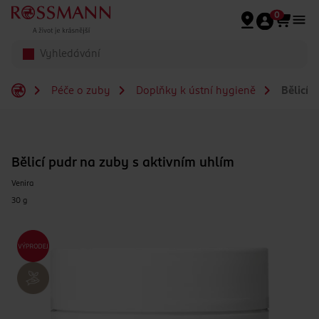
Přeskočit na hlavmní obsah
0
Péče o zuby
Doplňky k ústní hygieně
Bělicí 
Bělicí pudr na zuby s aktivním uhlím
Venira
30 g