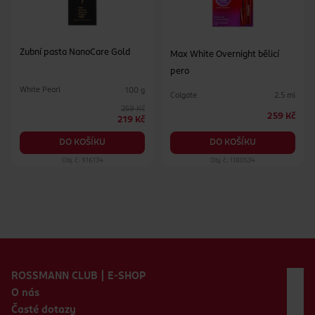
Zubní pasta NanoCare Gold
Max White Overnight bělicí
pero
White Pearl
100 g
Colgate
2.5 ml
259 Kč
259 Kč
219 Kč
DO KOŠÍKU
DO KOŠÍKU
Obj. č.: 916134
Obj. č.: 1180534
Zápatí webu
ROSSMANN CLUB | E-SHOP
O nás
Časté dotazy