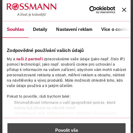
Obsah se nám momentálně nedaří načíst, zkuste to prosím
znovu.
Načíst znovu
Souhlas
Detaily
Nastavení reklam
Více o cookies
Zodpovědné používání vašich údajů
My a
naši 2 partneři
zpracováváme vaše údaje (jako např. číslo IP)
pomocí technologií, jako např. souborů cookie pro uchování a
přístup k informacím na vašem zařízení, abychom vám mohli nabízet
personalizované reklamy a obsah, měření reklam a obsahu, náhled
na návštěvníky a vývoj produktů. Máte možnosti ohledně toho, kdo
vaše údaje používá a k jakým účelům.
Pokud to povolíte, rádi bychom také:
Shromažďovali informace o vaší geografické poloze, které
mohou být přesné na několik metrů
Identifikovali vaše zařízení pomocí aktivního skenování pro
konkrétní charakteristiky (otisk prstu)
Zjistěte více o tom, jak zpracováváme vaše osobní údaje, a nastavte
Povolit vše
si předvolby v
části s podrobnostmi
. Svůj souhlas můžete kdykoliv
POPIS
POUŽITÍ
SLOŽENÍ
SKLADOVÁNÍ
UPOZORNĚNÍ