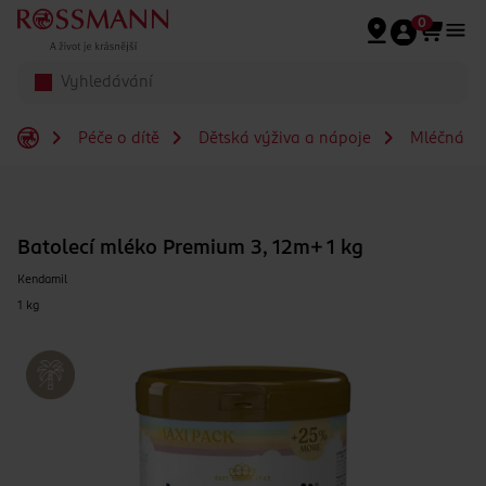
Přeskočit na hlavmní obsah
0
Péče o dítě
Dětská výživa a nápoje
Mléčná a s
Batolecí mléko Premium 3, 12m+ 1 kg
Kendamil
1 kg