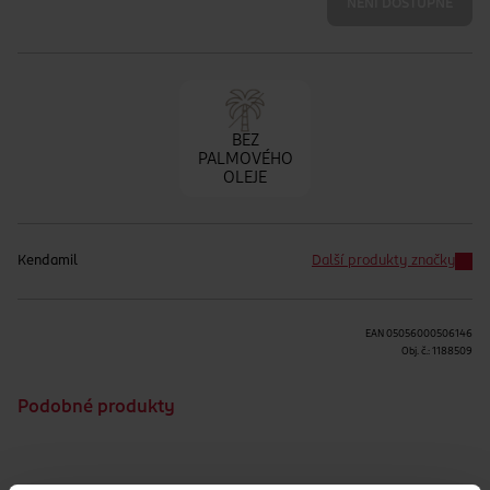
NENÍ DOSTUPNÉ
BEZ
PALMOVÉHO
OLEJE
Kendamil
Další produkty značky
EAN
05056000506146
Obj. č.:
1188509
Podobné produkty