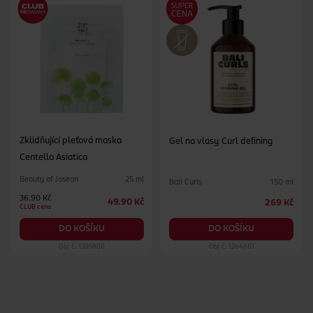
Zklidňující pleťová maska
Gel na vlasy Curl defining
Centella Asiatica
Beauty of Joseon
25 ml
Bali Curls
150 ml
36.90 Kč
49.90 Kč
269 Kč
CLUB cena
DO KOŠÍKU
DO KOŠÍKU
Obj. č.: 1205800
Obj. č.: 1264661