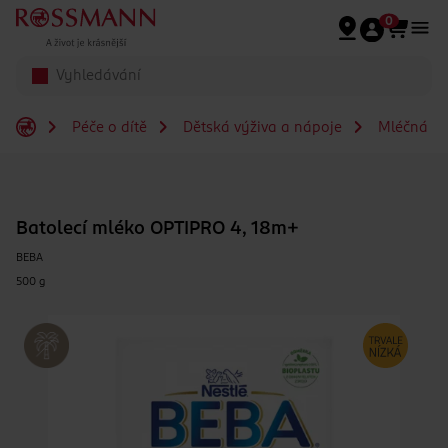
Přeskočit na hlavmní obsah
0
Péče o dítě
Dětská výživa a nápoje
Mléčná a s
Batolecí mléko OPTIPRO 4, 18m+
BEBA
500 g