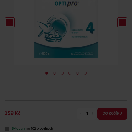
-
+
259 Kč
DO KOŠÍKU
Skladem
na 102 prodejnách