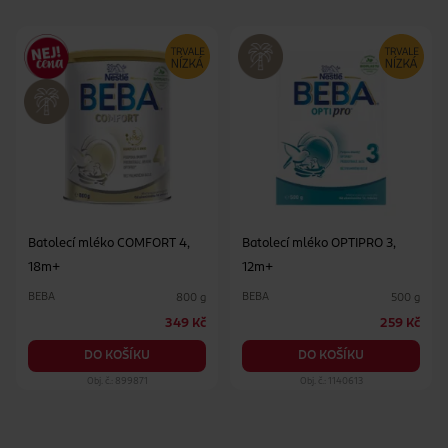
Batolecí mléko COMFORT 4,
Batolecí mléko OPTIPRO 3,
18m+
12m+
BEBA
BEBA
800 g
500 g
349 Kč
259 Kč
DO KOŠÍKU
DO KOŠÍKU
Obj. č.: 899871
Obj. č.: 1140613