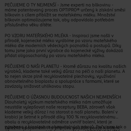
PEČUJEME O TY NEJMENŠÍ - Jsme experti na bílkovinu -
máme patentovaný proces OPTIPRO® určený k získání směsi
bílkovin s cílem přiblížit se mateřskému mléku. Množství
bílkovin optimalizujeme tak, aby odpovídalo potřebám
příslušného věku dítěte.
PO VZORU MATEŘSKÉHO MLÉKA - Inspiraci jsme našli v
přírodě, kojenecké mléko vyrábíme po vzoru mateřského
mléka dle moderních vědeckých poznatků a postupů. Díky
tomu jsme jako první výrobce do kojenecké výživy dokázali
přidat oligosacharidy po vzoru mateřského mléka.
PEČUJEME O NAŠI PLANETU - Kromě důrazu na kvalitu našich
výrobků, klademe také velký důraz na péči o naši planetu. A
to nejen skrze plně recyklovatelné plechovky, využívání
obnovitelného bioplastu a spolupráce s farmami, které se
zavázaly snižovat uhlíkovou stopu.
PEČUJEME O ÚŽASNOU BUDOUCNOST NAŠICH NEJMENŠÍCH
Dlouholetý výzkum mateřského mléka nám umožňuje
neustále vylepšovat naše receptury BEBA, zároveň však
klademe velký důraz i na starost o naši planetu. Balení v
krabici je šetrné k přírodě díky 100 % recyklovatelnému
obalu a recyklovatelné odměrce uvnitř balení, která je
vyrobena z bioplastu z obnovitelných zdrojů. Pečujeme tak o
Důležité upozornění: Pro přípravu použijte pouze k balení