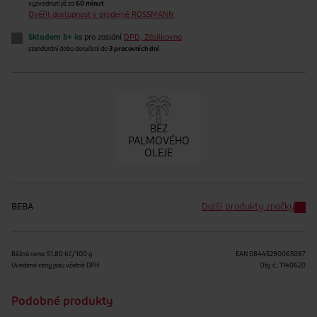
vyzvednutí již za
60 minut
Ověřit dostupnost v prodejně ROSSMANN
Skladem 5+ ks
pro zaslání
DPD, Zásilkovna
standardní doba doručení do
3 pracovních dní
BEZ
PALMOVÉHO
OLEJE
BEBA
Další produkty značky
Běžná cena: 51.80 Kč/100 g
EAN
08445290065087
Uvedené ceny jsou včetně DPH
Obj. č.:
1140620
Podobné produkty