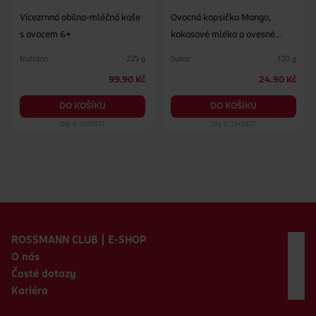
Vícezrnná obilno-mléčná kaše
Ovocná kapsička Mango,
s ovocem 6+
kokosové mléko a ovesné
vločky
Nutrilon
Sunar
225 g
120 g
99.90 Kč
24.90 Kč
DO KOŠÍKU
DO KOŠÍKU
Obj. č.: 1200577
Obj. č.: 1345827
Zápatí webu
ROSSMANN CLUB | E-SHOP
O nás
Časté dotazy
Kariéra