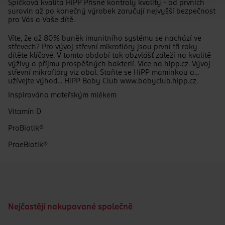
Špičková kvalita HiPP Přísné kontroly kvality - od prvních
surovin až po konečný výrobek zaručují nejvyšší bezpečnost
pro Vás a Vaše dítě.
Víte, že až 80% buněk imunitního systému se nachází ve
střevech? Pro vývoj střevní mikroflóry jsou první tři roky
dítěte klíčové. V tomto období tak obzvlášť záleží na kvalitě
výživy a příjmu prospěšných bakterií. Více na hipp.cz. Vývoj
střevní mikroflóry viz obal. Staňte se HiPP maminkou a
užívejte výhod... HiPP Baby Club www.babyclub.hipp.cz.
Inspirováno mateřským mlékem
Vitamín D
ProBiotik®
PraeBiotik®
Nejčastějí nakupované společně