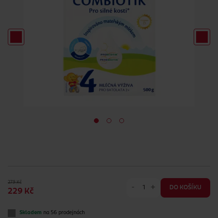
279 Kč
-
+
DO KOŠÍKU
229 Kč
Skladem
na 56 prodejnách