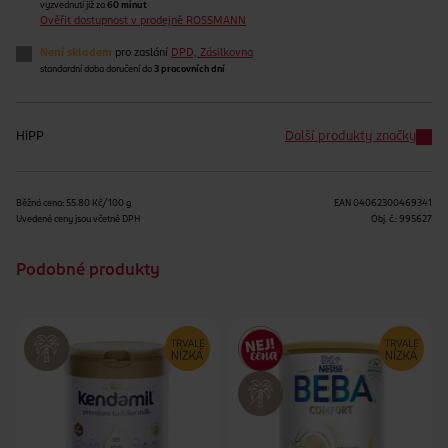
vyzvednutí již za
60 minut
Ověřit dostupnost v prodejně ROSSMANN
Není skladem
pro zaslání
DPD, Zásilkovna
standardní doba doručení do
3 pracovních dní
HiPP
Další produkty značky
Běžná cena: 55.80 Kč/100 g
EAN
04062300469341
Uvedené ceny jsou včetně DPH
Obj. č.:
995627
Podobné produkty