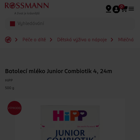
Přeskočit na hlavmní obsah
0
Péče o dítě
Dětská výživa a nápoje
Mléčná a s
Batolecí mléko Junior Combiotik 4, 24m
HiPP
500 g