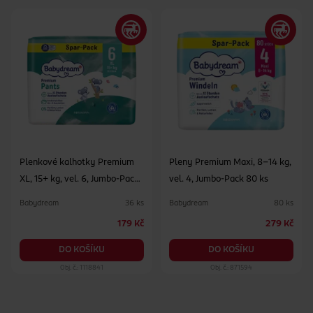
Plenkové kalhotky Premium
Pleny Premium Maxi, 8–14 kg,
XL, 15+ kg, vel. 6, Jumbo-Pack
vel. 4, Jumbo-Pack 80 ks
36 ks
Babydream
Babydream
36 ks
80 ks
179 Kč
279 Kč
DO KOŠÍKU
DO KOŠÍKU
Obj. č.: 1118841
Obj. č.: 871594