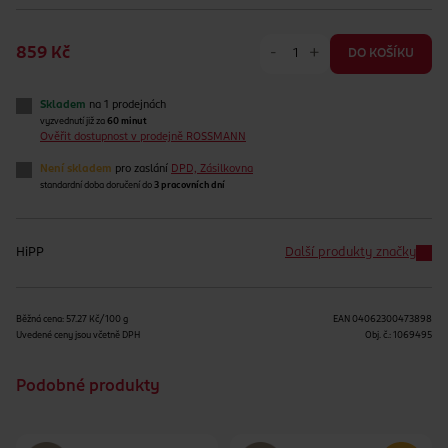
-
+
859 Kč
DO KOŠÍKU
Skladem
na 1 prodejnách
vyzvednutí již za
60 minut
Ověřit dostupnost v prodejně ROSSMANN
Není skladem
pro zaslání
DPD, Zásilkovna
standardní doba doručení do
3 pracovních dní
HiPP
Další produkty značky
Běžná cena: 57.27 Kč/100 g
EAN
04062300473898
Uvedené ceny jsou včetně DPH
Obj. č.:
1069495
Podobné produkty