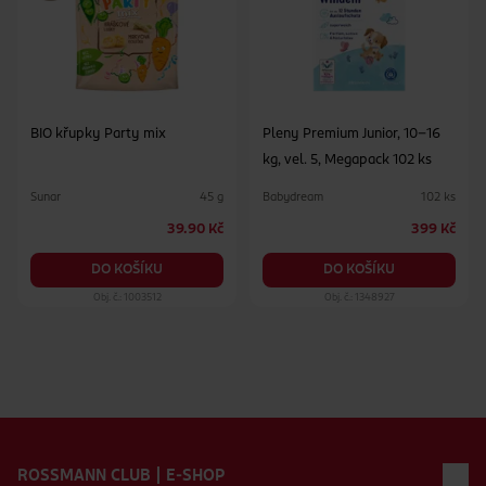
BIO křupky Party mix
Pleny Premium Junior, 10–16
kg, vel. 5, Megapack 102 ks
Sunar
Babydream
45 g
102 ks
39.90 Kč
399 Kč
DO KOŠÍKU
DO KOŠÍKU
Obj. č.: 1003512
Obj. č.: 1348927
Zápatí webu
ROSSMANN CLUB | E-SHOP