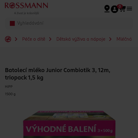
Přeskočit na hlavmní obsah
0
Péče o dítě
Dětská výživa a nápoje
Mléčná a s
Batolecí mléko Junior Combiotik 3, 12m,
triopack 1,5 kg
HiPP
1500 g