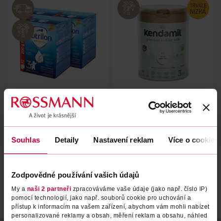
Batolecí mléko Advanced 3,
Batolecí mléko Premium 3,
12m+ 3 kg
12m+ 800 g
Nutrilon
Kendamil
3000 g
800 g
Souhlas
Detaily
Nastavení reklam
Více o cookies
1 399 Kč
389 Kč
DO KOŠÍKU
DO KOŠÍKU
Obj. č.: 1335569
Obj. č.: 1173192
Zodpovědné používání vašich údajů
My a
naši 2 partneři
zpracováváme vaše údaje (jako např. číslo IP)
pomocí technologií, jako např. souborů cookie pro uchování a
přístup k informacím na vašem zařízení, abychom vám mohli nabízet
personalizované reklamy a obsah, měření reklam a obsahu, náhled