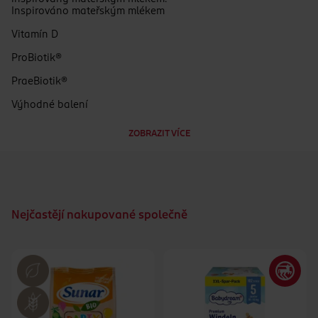
Inspirováno mateřským mlékem
Vitamín D
ProBiotik®
PraeBiotik®
Výhodné balení
Nic není blíže mateřské mléku
ZOBRAZIT VÍCE
S kyselinou listovou v naštěpené formě
Do 3 let věku na kvalitě záleží
Bez přidaného cukru
Nejčastějí nakupované společně
Bez přídavných látek
Bez přídavku aromat, konzervačních látek, barviv (dle
zákona)