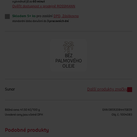
vyzvednutí již za
60 minut
Ověřit dostupnost v prodejně ROSSMANN
Skladem 5+ ks
pro zaslání
DPD, Zásilkovna
standardní doba doručení do
3 pracovních dní
BEZ
PALMOVÉHO
OLEJE
Sunar
Další produkty značky
Běžná cena: 41.50 Kč/100 g
EAN
08592084415839
Uvedené ceny jsou včetně DPH
Obj. č.:
1004083
Podobné produkty