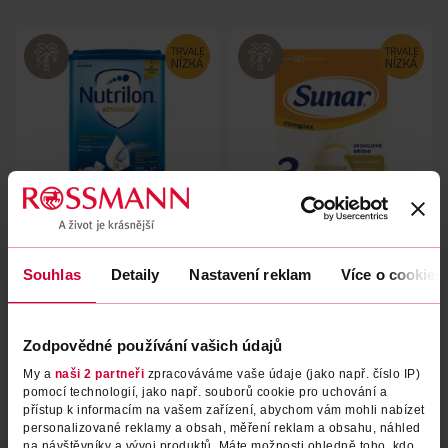
Batolecí mléko Advanced 5,
Batolecí mléko Complex 3,
35m+
12m+ 600 g
Souhlas
Detaily
Nastavení reklam
Více o cookies
Nutrilon
Sunar
800 g
600 g
419 Kč
249 Kč
Zodpovědné používání vašich údajů
DO KOŠÍKU
DO KOŠÍKU
My a
naši 2 partneři
zpracováváme vaše údaje (jako např. číslo IP)
Obj. č.: 1094930
Obj. č.: 481816
pomocí technologií, jako např. souborů cookie pro uchování a
přístup k informacím na vašem zařízení, abychom vám mohli nabízet
personalizované reklamy a obsah, měření reklam a obsahu, náhled
na návštěvníky a vývoj produktů. Máte možnosti ohledně toho, kdo