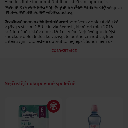
Hero Institute for Infant Nutrition, kteří spolupracují s
předními zahraničními vědeckými odborníky na výživu,
Omega 3 masné kyseliny (kyselina alfa-linolenová) přispívá
nemocnicemi a univerzitami.
k rozvoji mozku a nervové soustavy
Inspirováno mateřským mlékem
Značka Sunar je dlouholetým odborníkem v oblasti dětské
výživy s více než 80 lety zkušeností, který od roku 2016
každoročně získává prestižní ocenění Nejdůvěryhodnější
značka v oblasti dětské výživy. Je partnerem rodičů, kteří
chtějí svým ratolestem dopřát to nejlepší. Sunar není už
pouze synonymum mléčné výživy jako tomu bylo dříve, jeho
ZOBRAZIT VÍCE
expertíza se dále rozvíjela a přenesla se i do dalších
kategorií jako jsou cereální kaše, ovocné příkrmy v
kapsičkách, maso-zeleninové BIO příkrmy a různé typy
svačinek, vše v nejvyšší baby kvalitě pro děti již od 4.
ukončeného měsíce. Sunar rozumí potřebám rodičům i dětí v
jednotlivých etapách jejich vývoje, prostřednictvím svých
produktů na ně odpovídá a nabízí řešení pro rozmanité
Nejčastějí nakupované společně
situace, které s dětmi nastávají.