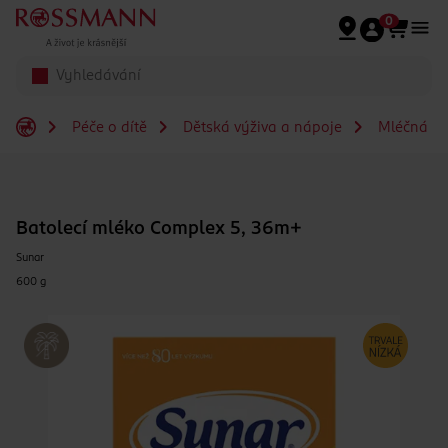
Přeskočit na hlavmní obsah
0
Péče o dítě
Dětská výživa a nápoje
Mléčná a s
Batolecí mléko Complex 5, 36m+
Sunar
600 g