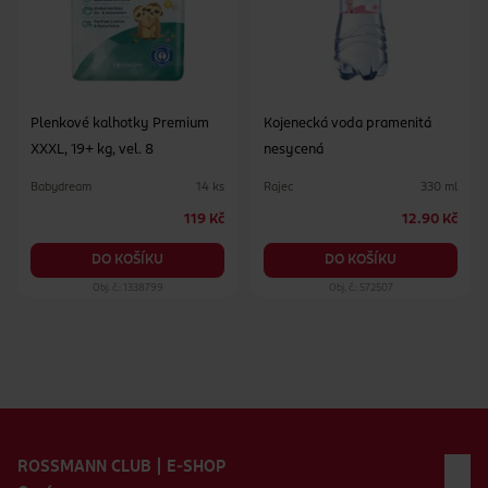
Plenkové kalhotky Premium
Kojenecká voda pramenitá
XXXL, 19+ kg, vel. 8
nesycená
Babydream
Rajec
14 ks
330 ml
119 Kč
12.90 Kč
DO KOŠÍKU
DO KOŠÍKU
Obj. č.: 1338799
Obj. č.: 572507
Zápatí webu
ROSSMANN CLUB | E-SHOP