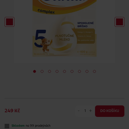
-
+
249 Kč
DO KOŠÍKU
Skladem
na 99 prodejnách