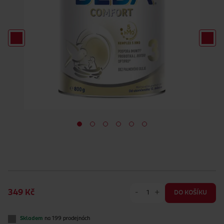
-
+
349 Kč
DO KOŠÍKU
Skladem
na 199 prodejnách