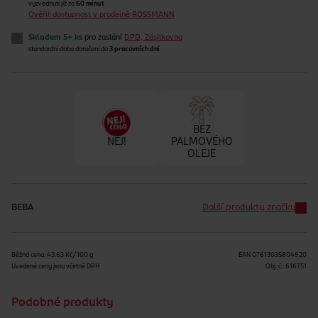
vyzvednutí již za
60 minut
Ověřit dostupnost v prodejně ROSSMANN
Skladem 5+ ks
pro zaslání
DPD, Zásilkovna
standardní doba doručení do
3 pracovních dní
BEZ
NEJ!
PALMOVÉHO
OLEJE
BEBA
Další produkty značky
Běžná cena: 43.63 Kč/100 g
EAN
07613035804920
Uvedené ceny jsou včetně DPH
Obj. č.:
616751
Podobné produkty