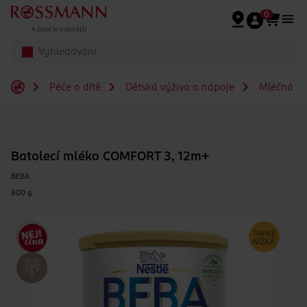
Přeskočit na hlavmní obsah
0
Péče o dítě
Dětská výživa a nápoje
Mléčná a s
Batolecí mléko COMFORT 3, 12m+
BEBA
800 g