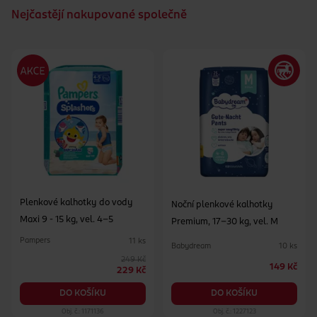
vašich miminek. Bez palmového oleje.
Nejčastějí nakupované společně
Plenkové kalhotky do vody
Noční plenkové kalhotky
Maxi 9 - 15 kg, vel. 4-5
Premium, 17–30 kg, vel. M
Pampers
11 ks
Babydream
10 ks
249 Kč
149 Kč
229 Kč
DO KOŠÍKU
DO KOŠÍKU
Obj. č.: 1171136
Obj. č.: 1227123