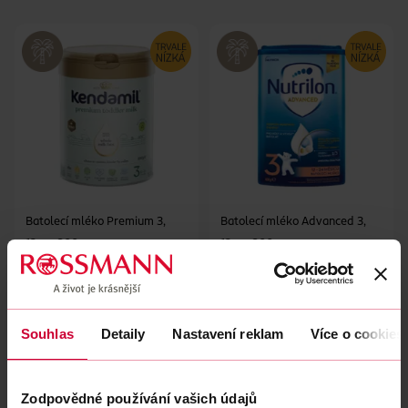
Batolecí mléko Premium 3,
Batolecí mléko Advanced 3,
12m+ 800 g
12m+ 800 g
Kendamil
Nutrilon
800 g
800 g
389 Kč
419 Kč
DO KOŠÍKU
DO KOŠÍKU
Souhlas
Detaily
Nastavení reklam
Více o cookies
Obj. č.: 1173192
Obj. č.: 866514
Zodpovědné používání vašich údajů