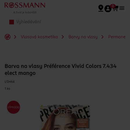
Přeskočit na hlavmní obsah
0
Vlasová kosmetika
Barvy na vlasy
Permanent
Barva na vlasy Préférence Vivid Colors 7.434
elect mango
L'Oréal
1 ks