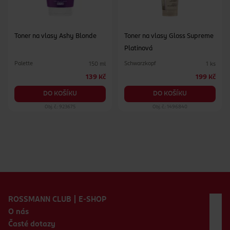
Toner na vlasy Ashy Blonde
Toner na vlasy Gloss Supreme
Platinová
Palette
Schwarzkopf
150 ml
1 ks
139 Kč
199 Kč
DO KOŠÍKU
DO KOŠÍKU
Obj. č.: 923675
Obj. č.: 1496840
Zápatí webu
ROSSMANN CLUB | E-SHOP
O nás
Časté dotazy