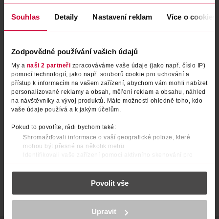
Souhlas
Detaily
Nastavení reklam
Více o cookies
Zodpovědné používání vašich údajů
My a
naši 2 partneři
zpracováváme vaše údaje (jako např. číslo IP)
pomocí technologií, jako např. souborů cookie pro uchování a
přístup k informacím na vašem zařízení, abychom vám mohli nabízet
personalizované reklamy a obsah, měření reklam a obsahu, náhled
Barva na vlasy Préférence
Barva na vlasy Preference
na návštěvníky a vývoj produktů. Máte možnosti ohledně toho, kdo
vaše údaje používá a k jakým účelům.
Vivid Colors 1.102 blue black
Ultra Platinum Zesvětlovač
L'Oréal
L'Oréal
1 ks
1 ks
Pokud to povolíte, rádi bychom také:
Shromažďovali informace o vaší geografické poloze, které
199 Kč
199 Kč
mohou být přesné na několik metrů
DO KOŠÍKU
DO KOŠÍKU
Identifikovali vaše zařízení pomocí aktivního skenování pro
konkrétní charakteristiky (otisk prstu)
Obj. č.: 1093957
Obj. č.: 555340
Zjistěte více o tom, jak zpracováváme vaše osobní údaje, a nastavte
Povolit vše
si předvolby v
části s podrobnostmi
. Svůj souhlas můžete kdykoliv
změnit nebo odvolat v části Prohlášení o souborech cookie.
K provozu stránek, personalizaci obsahu a reklam, funkcí sociálních
Upravit
médií, analýze návštěvnosti, které mohou nést osobní údaje.