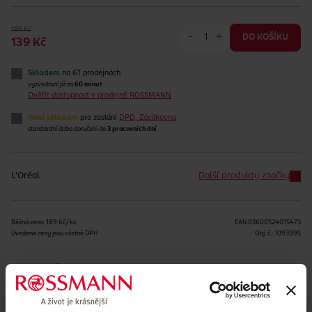
189 Kč
-
+
DO KOŠÍKU
139 Kč
Skladem
na 61 prodejnách
vyzvednutí již za
60 minut
Ověřit dostupnost v prodejně ROSSMANN
Není skladem
pro zaslání
DPD, Zásilkovna
standardní doba doručení do
3 pracovních dní
L'Oréal
Další produkty značky
Běžná cena: 189 Kč/ks
EAN
03600524015473
Uvedené ceny jsou včetně DPH
Obj. č.:
1093995
Podobné produkty