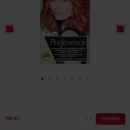
-
+
199 Kč
DO KOŠÍKU