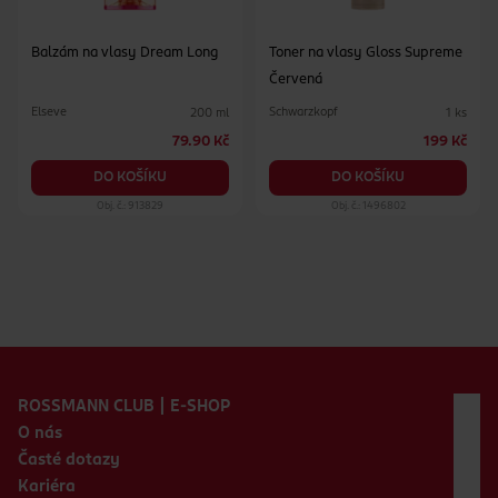
Balzám na vlasy Dream Long
Toner na vlasy Gloss Supreme
Červená
Elseve
Schwarzkopf
200 ml
1 ks
79.90 Kč
199 Kč
DO KOŠÍKU
DO KOŠÍKU
Obj. č.: 913829
Obj. č.: 1496802
Zápatí webu
ROSSMANN CLUB | E-SHOP
O nás
Časté dotazy
Kariéra