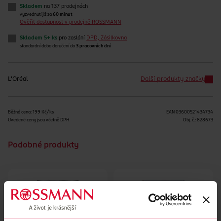
Skladem
na 137 prodejnách
vyzvednutí již za
60 minut
Ověřit dostupnost v prodejně ROSSMANN
Skladem 5+ ks
pro zaslání
DPD, Zásilkovna
standardní doba doručení do
3 pracovních dní
L'Oréal
Další produkty značky
Běžná cena: 199 Kč/ks
EAN
03600521434734
Uvedené ceny jsou včetně DPH
Obj. č.:
828673
Podobné produkty