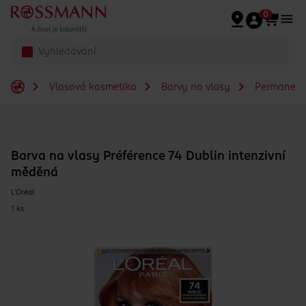
Přeskočit na hlavmní obsah
0
Vlasová kosmetika
Barvy na vlasy
Permanent
Barva na vlasy Préférence 74 Dublin intenzivní
měděná
L'Oréal
1 ks