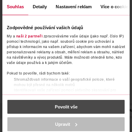
Souhlas
Detaily
Nastavení reklam
Více o cookies
Zodpovědné používání vašich údajů
Barva na vlasy Preference
Barva na vlasy Préférence 4.15
My a
naši 2 partneři
zpracováváme vaše údaje (jako např. číslo IP)
Ultra Platinum Zesvětlovač
Caracas intenzivní ledově
pomocí technologií, jako např. souborů cookie pro uchování a
přístup k informacím na vašem zařízení, abychom vám mohli nabízet
čokoládová
L'Oréal
L'Oréal
1 ks
1 ks
personalizované reklamy a obsah, měření reklam a obsahu, náhled
199 Kč
199 Kč
na návštěvníky a vývoj produktů. Máte možnosti ohledně toho, kdo
vaše údaje používá a k jakým účelům.
DO KOŠÍKU
DO KOŠÍKU
Pokud to povolíte, rádi bychom také:
Obj. č.: 555340
Obj. č.: 203838
Shromažďovali informace o vaší geografické poloze, které
mohou být přesné na několik metrů
Identifikovali vaše zařízení pomocí aktivního skenování pro
konkrétní charakteristiky (otisk prstu)
Zjistěte více o tom, jak zpracováváme vaše osobní údaje, a nastavte
Povolit vše
si předvolby v
části s podrobnostmi
. Svůj souhlas můžete kdykoliv
POPIS
POUŽITÍ
SLOŽENÍ
UPOZORNĚNÍ
STUPEŇ ZABA
změnit nebo odvolat v části Prohlášení o souborech cookie.
K provozu stránek, personalizaci obsahu a reklam, funkcí sociálních
Upravit
Luxusní barva na vlasy L’Oréal Paris Préférence dodá vašim
médií, analýze návštěvnosti, které mohou nést osobní údaje.
vlasům oslnivý lesk. Zářivě lesklé vlasy si můžete užívat až
Více najdete v
prohlášení o ochraně osobních údajů.