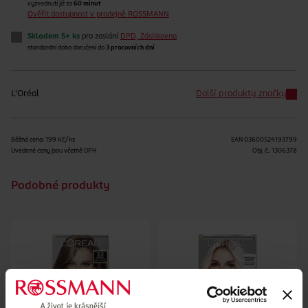
vyzvednutí již za
60 minut
Ověřit dostupnost v prodejně ROSSMANN
Skladem 5+ ks
pro zaslání
DPD, Zásilkovna
standardní doba doručení do
3 pracovních dní
L'Oréal
Další produkty značky
Běžná cena: 199 Kč/ks
EAN
03600524193799
Uvedené ceny jsou včetně DPH
Obj. č.:
1306378
Podobné produkty