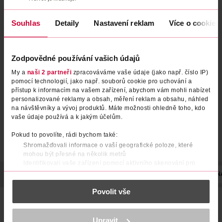
Souhlas
Detaily
Nastavení reklam
Více o cookies
Barva na vlasy Préférence 5.3
Barva na vlasy Preference
Virginie Světle hnědá zlatá
Ultra Platinum Zesvětlovač
Zodpovědné používání vašich údajů
L'Oréal
L'Oréal
1 ks
1 ks
My a
naši 2 partneři
zpracováváme vaše údaje (jako např. číslo IP)
pomocí technologií, jako např. souborů cookie pro uchování a
199 Kč
199 Kč
přístup k informacím na vašem zařízení, abychom vám mohli nabízet
personalizované reklamy a obsah, měření reklam a obsahu, náhled
DO KOŠÍKU
DO KOŠÍKU
na návštěvníky a vývoj produktů. Máte možnosti ohledně toho, kdo
Obj. č.: 958554
Obj. č.: 555340
vaše údaje používá a k jakým účelům.
Pokud to povolíte, rádi bychom také:
Shromažďovali informace o vaší geografické poloze, které
mohou být přesné na několik metrů
Identifikovali vaše zařízení pomocí aktivního skenování pro
konkrétní charakteristiky (otisk prstu)
POPIS
POUŽITÍ
SLOŽENÍ
UPOZORNĚNÍ
POČET
N
Zjistěte více o tom, jak zpracováváme vaše osobní údaje, a nastavte
Povolit vše
si předvolby v
části s podrobnostmi
. Svůj souhlas můžete kdykoliv
Permanentní barva na vlasy Préférence kryje šediny a
změnit nebo odvolat v části Prohlášení o souborech cookie.
přináší bohatou zářivou barvu, která nebledne. L'Oréal Paris
Préférence je obohacena o Fade-Defying SYSTEMTM
K provozu stránek, personalizaci obsahu a reklam, funkcí sociálních
Upravit