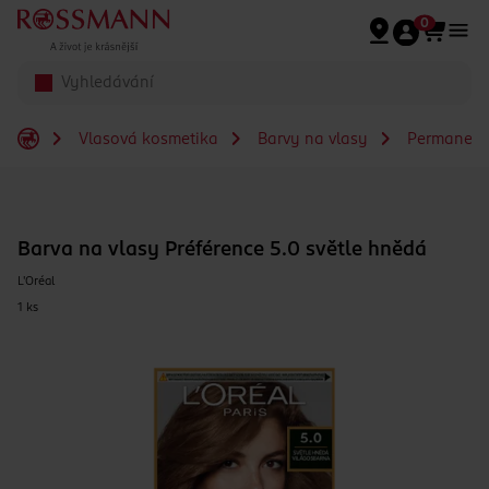
Přeskočit na hlavmní obsah
0
Vlasová kosmetika
Barvy na vlasy
Permanent
Barva na vlasy Préférence 5.0 světle hnědá
L'Oréal
1 ks