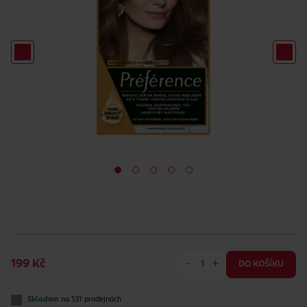
-
+
199 Kč
DO KOŠÍKU
Skladem
na 131 prodejnách