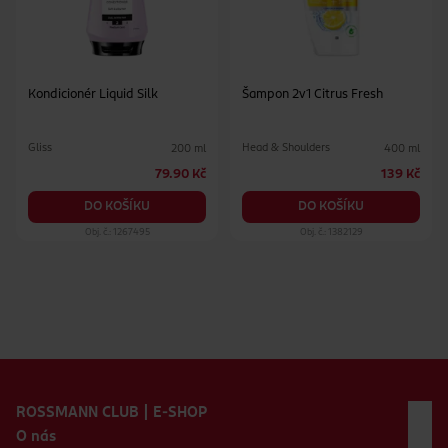
Kondicionér Liquid Silk
Šampon 2v1 Citrus Fresh
Gliss
Head & Shoulders
200 ml
400 ml
79.90 Kč
139 Kč
DO KOŠÍKU
DO KOŠÍKU
Obj. č.: 1267495
Obj. č.: 1382129
Zápatí webu
ROSSMANN CLUB | E-SHOP
O nás