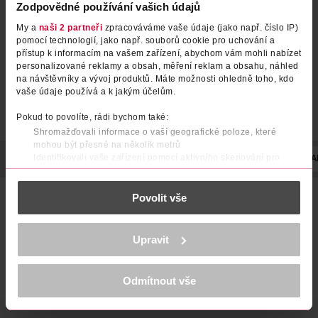
Zodpovědné používání vašich údajů
My a
naši 2 partneři
zpracováváme vaše údaje (jako např. číslo IP)
pomocí technologií, jako např. souborů cookie pro uchování a
přístup k informacím na vašem zařízení, abychom vám mohli nabízet
personalizované reklamy a obsah, měření reklam a obsahu, náhled
na návštěvníky a vývoj produktů. Máte možnosti ohledně toho, kdo
vaše údaje používá a k jakým účelům.
Pokud to povolíte, rádi bychom také:
Shromažďovali informace o vaší geografické poloze, které
mohou být přesné na několik metrů
Identifikovali vaše zařízení pomocí aktivního skenování pro
POPIS
POUŽITÍ
SLOŽENÍ
UPOZORNĚNÍ
STUPEŇ ZABA
konkrétní charakteristiky (otisk prstu)
Zjistěte více o tom, jak zpracováváme vaše osobní údaje, a nastavte
Postupem času Vaše vlasy ztrácejí na vitalitě a Vaše barva
Povolit vše
si předvolby v
části s podrobnostmi
. Svůj souhlas můžete kdykoliv
ztrácí na intenzitě. S dlouhotrvající barvou Excellence od
změnit nebo odvolat v části Prohlášení o souborech cookie.
L'Oréal Paris však barva Vašich vlasů dostane nový impuls.
Kryje i odolné šediny a díky pokročilé trojí ochraně je barva
K provozu stránek, personalizaci obsahu a reklam, funkcí sociálních
Upravit
zářivá, intenzivní, jednoduše nádherná.
médií, analýze návštěvnosti, které mohou nést osobní údaje.
Více najdete v
prohlášení o ochraně osobních údajů.
nová krémová barva
Odmítnout vše
Děkujeme za pochopení. >
více o cookies
<