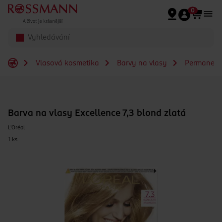
Přeskočit na hlavmní obsah
0
Vlasová kosmetika
Barvy na vlasy
Permanent
Barva na vlasy Excellence 7,3 blond zlatá
L'Oréal
1 ks