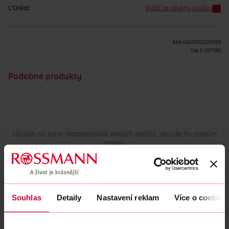
L'Oréal
Další produkty značky
EAN
03600523231959
Obj. č.:
597555
Podobné produkty
Obsah se nám momentálně nedaří načíst, zkuste to prosím
znovu.
Načíst znovu
Souhlas
Detaily
Nastavení reklam
Více o cookies