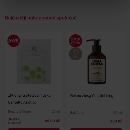
Nejčastějí nakupované společně
Zklidňující pleťová maska
Gel na vlasy Curl defining
Centella Asiatica
Beauty of Joseon
25 ml
Bali Curls
150 ml
36.90 Kč
49.90 Kč
269 Kč
CLUB cena