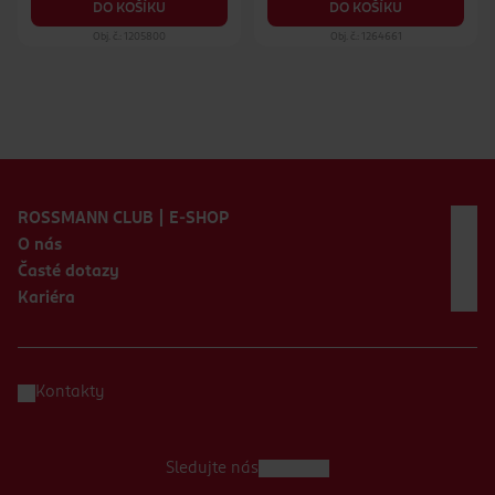
DO KOŠÍKU
DO KOŠÍKU
Obj. č.: 1205800
Obj. č.: 1264661
Zápatí webu
ROSSMANN CLUB | E-SHOP
O nás
Časté dotazy
Kariéra
Kontakty
Sledujte nás