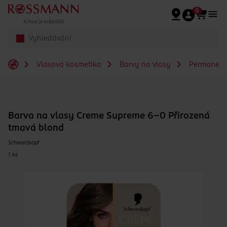
Přeskočit na hlavmní obsah
0
Vlasová kosmetika
Barvy na vlasy
Permanent
Barva na vlasy Creme Supreme 6-0 Přirozená
tmavá blond
Schwarzkopf
1 ks