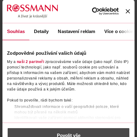
Souhlas
Detaily
Nastavení reklam
Více o cookies
Zodpovědné používání vašich údajů
My a
naši 2 partneři
zpracováváme vaše údaje (jako např. číslo IP)
Barva na vlasy Creme
Barva na vlasy Creme
pomocí technologií, jako např. souborů cookie pro uchování a
Supreme 4-0 Přirozená hnědá
Supreme 6-88 Tmavá červená
přístup k informacím na vašem zařízení, abychom vám mohli nabízet
personalizované reklamy a obsah, měření reklam a obsahu, náhled
Schwarzkopf
Schwarzkopf
1 ks
1 ks
na návštěvníky a vývoj produktů. Máte možnosti ohledně toho, kdo
209 Kč
209 Kč
vaše údaje používá a k jakým účelům.
DO KOŠÍKU
DO KOŠÍKU
Pokud to povolíte, rádi bychom také:
Obj. č.: 1336337
Obj. č.: 1336344
Shromažďovali informace o vaší geografické poloze, které
mohou být přesné na několik metrů
Identifikovali vaše zařízení pomocí aktivního skenování pro
konkrétní charakteristiky (otisk prstu)
Zjistěte více o tom, jak zpracováváme vaše osobní údaje, a nastavte
Povolit vše
si předvolby v
části s podrobnostmi
. Svůj souhlas můžete kdykoliv