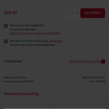
-
+
209 Kč
DO KOŠÍKU
Skladem
na 164 prodejnách
vyzvednutí již za
60 minut
Ověřit dostupnost v prodejně ROSSMANN
Skladem 5+ ks
pro zaslání
DPD, Zásilkovna
standardní doba doručení do
3 pracovních dní
Schwarzkopf
Další produkty značky
Běžná cena: 209 Kč/ks
EAN
09000101745962
Uvedené ceny jsou včetně DPH
Obj. č.:
1336382
Podobné produkty