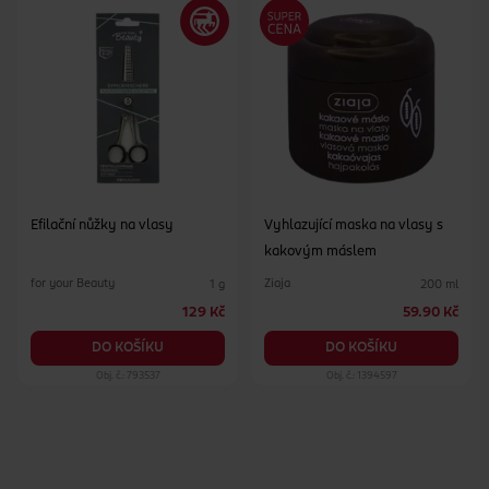
Efilační nůžky na vlasy
Vyhlazující maska na vlasy s
kakovým máslem
for your Beauty
Ziaja
1 g
200 ml
129 Kč
59.90 Kč
DO KOŠÍKU
DO KOŠÍKU
Obj. č.: 793537
Obj. č.: 1394597