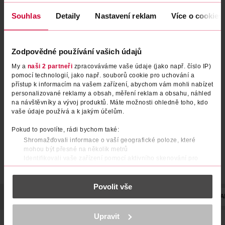
Souhlas
Detaily
Nastavení reklam
Více o cookies
Zodpovědné používání vašich údajů
Barva na vlasy Color
Barva na vlasy Color
My a
naši 2 partneři
zpracováváme vaše údaje (jako např. číslo IP)
Sensation S9 stříbrná blond
Sensation 1.0 ultra černá
pomocí technologií, jako např. souborů cookie pro uchování a
přístup k informacím na vašem zařízení, abychom vám mohli nabízet
Garnier
Garnier
1 ks
1 ks
personalizované reklamy a obsah, měření reklam a obsahu, náhled
99.90 Kč
99.90 Kč
na návštěvníky a vývoj produktů. Máte možnosti ohledně toho, kdo
vaše údaje používá a k jakým účelům.
DO KOŠÍKU
DO KOŠÍKU
Pokud to povolíte, rádi bychom také:
Obj. č.: 696838
Obj. č.: 203180
Shromažďovali informace o vaší geografické poloze, které
mohou být přesné na několik metrů
Identifikovali vaše zařízení pomocí aktivního skenování pro
konkrétní charakteristiky (otisk prstu)
Zjistěte více o tom, jak zpracováváme vaše osobní údaje, a nastavte
Povolit vše
si předvolby v
části s podrobnostmi
. Svůj souhlas můžete kdykoliv
změnit nebo odvolat v části Prohlášení o souborech cookie.
POPIS
POUŽITÍ
SLOŽENÍ
UPOZORNĚNÍ
STUPEŇ ZABA
K provozu stránek, personalizaci obsahu a reklam, funkcí sociálních
Upravit
médií, analýze návštěvnosti, které mohou nést osobní údaje.
Garnier Color Sensation barva na vlasy s jemnou květinovou