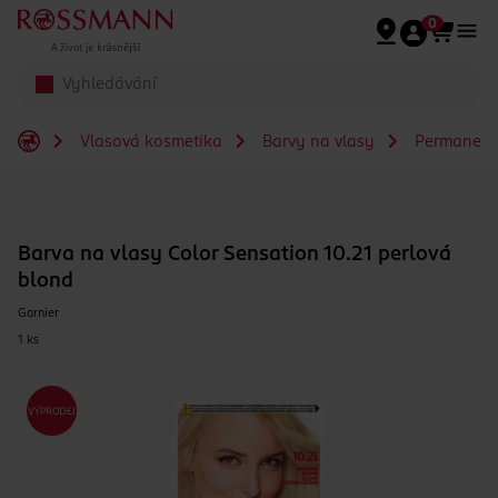
Přeskočit na hlavmní obsah
0
Vlasová kosmetika
Barvy na vlasy
Permanent
Barva na vlasy Color Sensation 10.21 perlová
blond
Garnier
1 ks