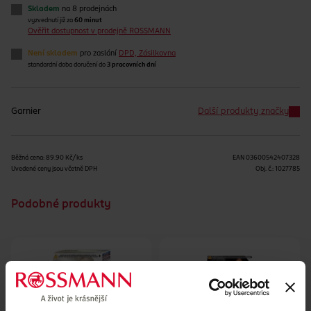
Skladem
na 8 prodejnách
vyzvednutí již za
60 minut
Ověřit dostupnost v prodejně ROSSMANN
Není skladem
pro zaslání
DPD, Zásilkovna
standardní doba doručení do
3 pracovních dní
Garnier
Další produkty značky
Běžná cena: 89.90 Kč/ks
EAN
03600542407328
Uvedené ceny jsou včetně DPH
Obj. č.:
1027785
Podobné produkty