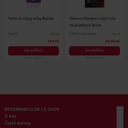
Toner na vlasy Ashy Blonde
Tónovací šampon Color 2 Go
110 platinová blond
Palette
ISANA Professional
150 ml
14 ml
139 Kč
29.90 Kč
DO KOŠÍKU
DO KOŠÍKU
Obj. č.: 923675
Obj. č.: 1123982
Zápatí webu
ROSSMANN CLUB | E-SHOP
O nás
Časté dotazy