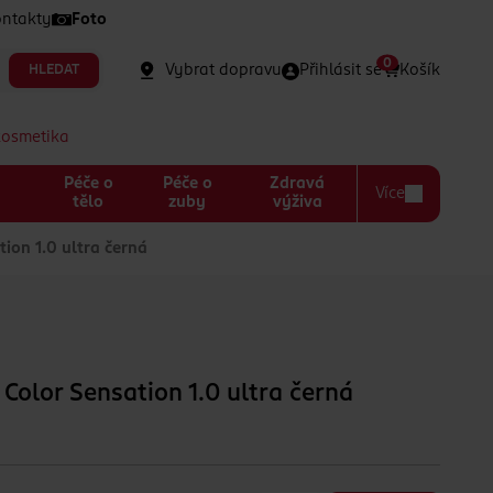
ntakty
Foto
0
Vybrat dopravu
Přihlásit se
Košík
HLEDAT
kosmetika
Péče o
Péče o
Zdravá
Více
a
tělo
zuby
výživa
ion 1.0 ultra černá
 Color Sensation 1.0 ultra černá