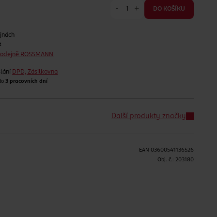
-
+
DO KOŠÍKU
jnách
t
prodejně ROSSMANN
lání
DPD, Zásilkovna
 do
3 pracovních dní
Další produkty značky
EAN
03600541136526
H
Obj. č.:
203180