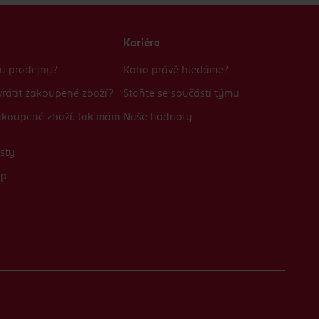
Kariéra
bu prodejny?
Koho právě hledáme?
rátit zakoupené zboží?
Staňte se součástí týmu
zakoupené zboží. Jak mám
Naše hodnoty
sty
up