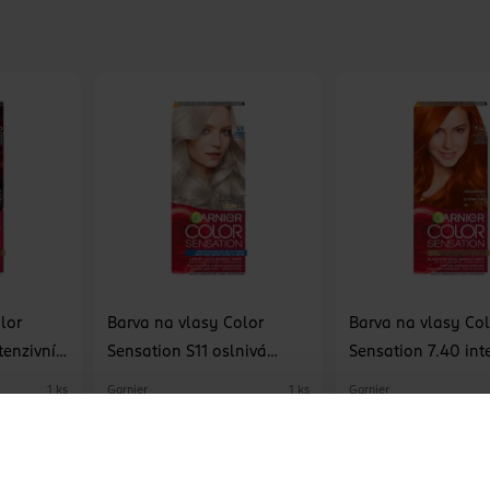
lor
Barva na vlasy Color
Barva na vlasy Co
tenzivní
Sensation S11 oslnivá
Sensation 7.40 int
stříbrná
měděná
Garnier
Garnier
1 ks
1 ks
99.90 Kč
99.90 Kč
U
DO KOŠÍKU
DO KOŠÍKU