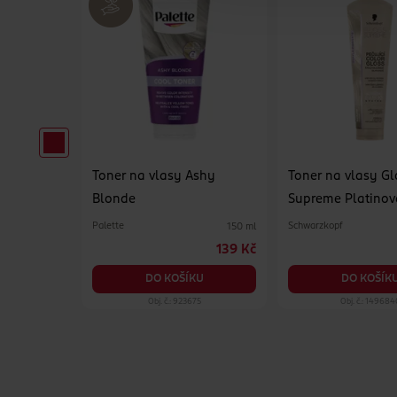
lej z
Toner na vlasy Ashy
Toner na vlasy Gl
Blonde
Supreme Platinov
Palette
Schwarzkopf
20 ml
150 ml
39.90 Kč
139 Kč
KU
DO KOŠÍKU
DO KOŠÍK
34
Obj. č.: 923675
Obj. č.: 149684