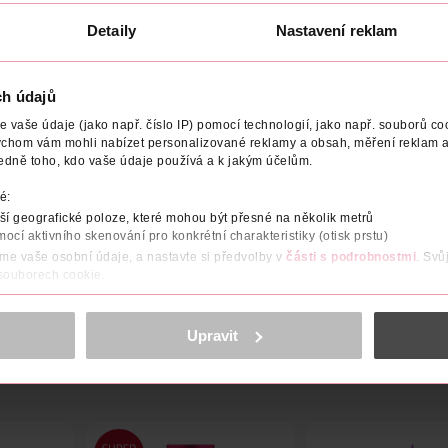
Obj. č.: 957823
Obj. č.: 957816
Detaily
Nastavení reklam
ch údajů
vaše údaje (jako např. číslo IP) pomocí technologií, jako např. souborů coo
NÍ
STUPEŇ ZABARVENÍ
POČET
NÁZEV VÝROBCE/DOD
ychom vám mohli nabízet personalizované reklamy a obsah, měření reklam a
edně toho, kdo vaše údaje používá a k jakým účelům.
yje šediny a vlasům dodá perleťový lesk. Nabízí intenzivní a do
é:
tín zůstává živý a zářivý. Barva na vlasy Garnier Color Sensatio
í geografické poloze, které mohou být přesné na několik metrů
mocí aktivního skenování pro konkrétní charakteristiky (otisk prstu)
áme vaše osobní údaje, a nastavte si předvolby v
části s podrobnostmi
. Svů
 souborech cookie.
obsahu a reklam, funkcí sociálních médií, analýze návštěvnosti, které mohou
ně osobních údajů.
Upravit
cookies
<