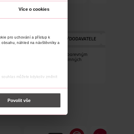
Obj. č.: 696838
Obj. č.: 597500
Více o cookies
kie pro uchování a přístup k
AVATELE
ADRESA VÝROBCE/DODAVATELE
VYROBENO V
 obsahu, náhled na návštěvníky a
konalé krytí s výjimečně výrazným barevným
n přináší dosud nejvyšší obsah účinných
j souhlas můžete kdykoliv změnit
 nést osobní údaje.
Povolit vše