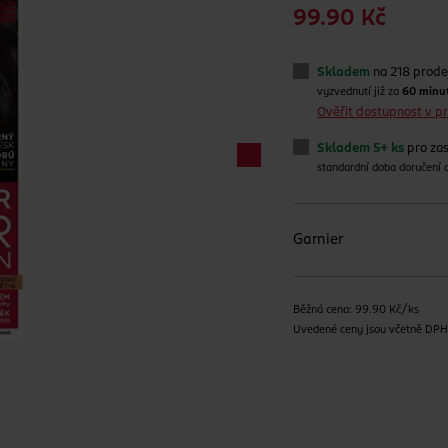
99.90 Kč
Skladem
na 218 prode
vyzvednutí již za
60 minu
Ověřit dostupnost v 
Skladem 5+ ks
pro zas
standardní doba doručení
Garnier
Běžná cena: 99.90 Kč/ks
Uvedené ceny jsou včetně DP