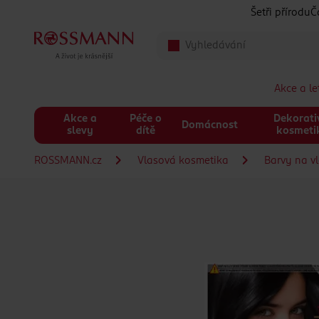
Přeskočit na hlavmní obsah
Šetři přírodu
Č
Akce a l
Akce a
Péče o
Dekorati
Domácnost
slevy
dítě
kosmeti
ROSSMANN.cz
Vlasová kosmetika
Barvy na v