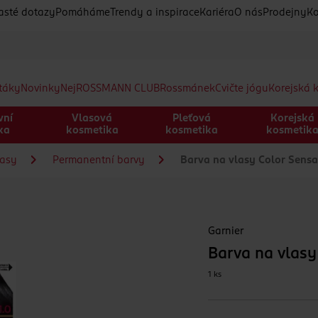
asté dotazy
Pomáháme
Trendy a inspirace
Kariéra
O nás
Prodejny
Ko
etáky
Novinky
Nej
ROSSMANN CLUB
Rossmánek
Cvičte jógu
Korejská 
vní
Vlasová
Pleťová
Korejská
ka
kosmetika
kosmetika
kosmetik
lasy
Permanentní barvy
Barva na vlasy Color Sensat
Garnier
Barva na vlasy
1 ks