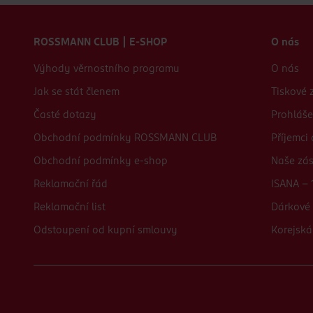
Zápatí webu
ROSSMANN CLUB | E-SHOP
O nás
Výhody věrnostního programu
O nás
Jak se stát členem
Tiskové 
Časté dotazy
Prohláše
Obchodní podmínky ROSSMANN CLUB
Příjemci
Obchodní podmínky e-shop
Naše zá
Reklamační řád
ISANA - 
Reklamační list
Dárkové 
Odstoupení od kupní smlouvy
Korejská