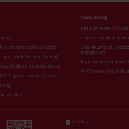
Časté dotazy
Kde zjistím otevírací do
zprávy
Je možné vyměnit nebo v
ní o ochraně osobních údajů
Chci reklamovat u vás 
postupovat?
 a zpracovatelé osobních údajů
Bezpečnostní a datové li
sady používání souborů cookie
NYX Professional Make
100 % garance vrácení peněz
karty
 kosmetika
Kontakty