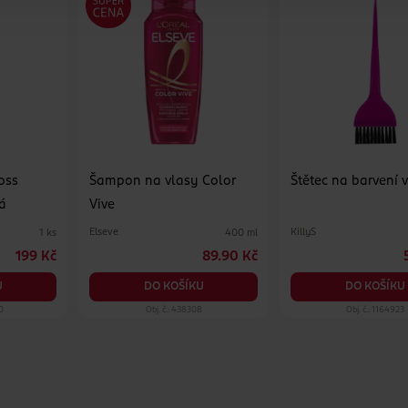
oss
Šampon na vlasy Color
Štětec na barvení 
á
Vive
Elseve
KillyS
1 ks
400 ml
199 Kč
89.90 Kč
U
DO KOŠÍKU
DO KOŠÍKU
0
Obj. č.: 438308
Obj. č.: 1164923