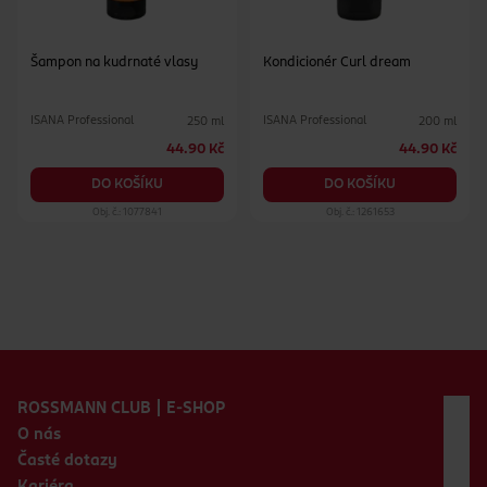
Šampon na kudrnaté vlasy
Kondicionér Curl dream
ISANA Professional
ISANA Professional
250 ml
200 ml
44.90 Kč
44.90 Kč
DO KOŠÍKU
DO KOŠÍKU
Obj. č.: 1077841
Obj. č.: 1261653
Zápatí webu
ROSSMANN CLUB | E-SHOP
O nás
Časté dotazy