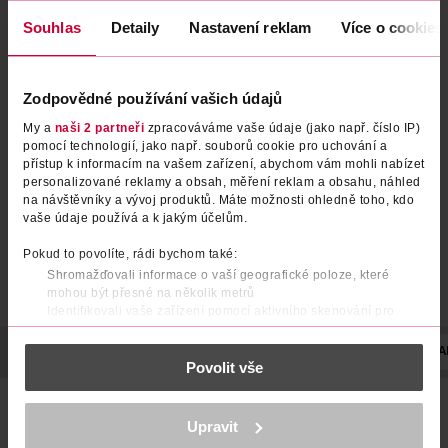
Souhlas
Detaily
Nastavení reklam
Více o cookies
Barva na vlasy Color Naturals
Barva na vlasy Color Naturals
Zodpovědné používání vašich údajů
8N přirozená světlá blond
3 tmavě hnědá
My a
naši 2 partneři
zpracováváme vaše údaje (jako např. číslo IP)
Garnier
Garnier
1 ks
1 ks
pomocí technologií, jako např. souborů cookie pro uchování a
přístup k informacím na vašem zařízení, abychom vám mohli nabízet
89.90 Kč
89.90 Kč
personalizované reklamy a obsah, měření reklam a obsahu, náhled
na návštěvníky a vývoj produktů. Máte možnosti ohledně toho, kdo
DO KOŠÍKU
DO KOŠÍKU
vaše údaje používá a k jakým účelům.
Obj. č.: 597593
Obj. č.: 752268
Pokud to povolíte, rádi bychom také:
Shromažďovali informace o vaší geografické poloze, které
mohou být přesné na několik metrů
Identifikovali vaše zařízení pomocí aktivního skenování pro
konkrétní charakteristiky (otisk prstu)
Zjistěte více o tom, jak zpracováváme vaše osobní údaje, a nastavte
POPIS
POUŽITÍ
SLOŽENÍ
UPOZORNĚNÍ
STUPEŇ ZABA
Povolit vše
si předvolby v
části s podrobnostmi
. Svůj souhlas můžete kdykoliv
změnit nebo odvolat v části Prohlášení o souborech cookie.
Barva na vlasy Garnier Color Naturals je vyživující
permanentní barvou od Garnier. Díky složení vyživující péče
K provozu stránek, personalizaci obsahu a reklam, funkcí sociálních
Upravit
médií, analýze návštěvnosti, které mohou nést osobní údaje.
obohacené o 5 olejů – olivy, avokádo, karité, kokos a argan