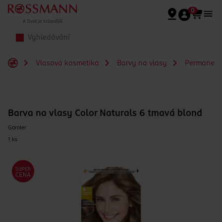
Přeskočit na hlavmní obsah
0
Vlasová kosmetika
Barvy na vlasy
Permanent
Barva na vlasy Color Naturals 6 tmavá blond
Garnier
1 ks