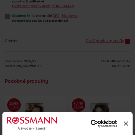
vyzvednutí již za
60 minut
Ověřit dostupnost v prodejně ROSSMANN
Skladem 5+ ks
pro zaslání
DPD, Zásilkovna
standardní doba doručení do
3 pracovních dní
Garnier
Další produkty značky
Běžná cena: 89.90 Kč/ks
EAN
03600542601542
Uvedené ceny jsou včetně DPH
Obj. č.:
658591
Podobné produkty