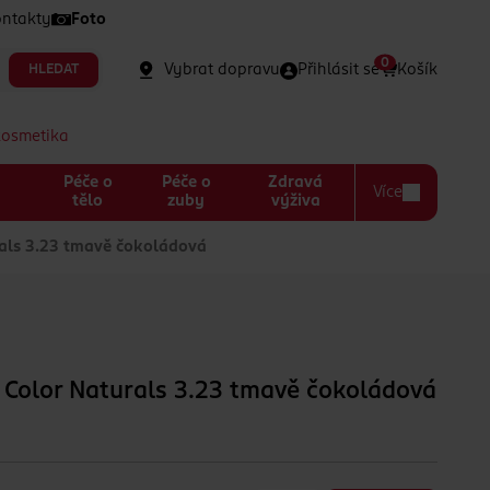
ntakty
Foto
0
Vybrat dopravu
Přihlásit se
Košík
HLEDAT
kosmetika
Péče o
Péče o
Zdravá
Více
a
tělo
zuby
výživa
als 3.23 tmavě čokoládová
 Color Naturals 3.23 tmavě čokoládová