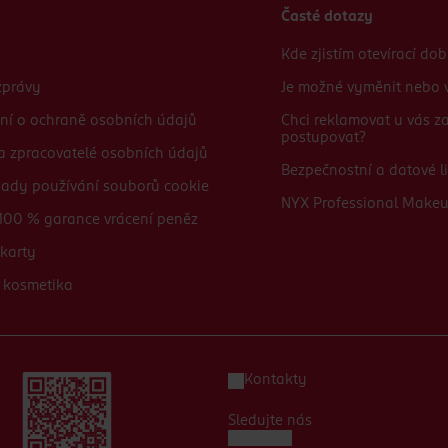
Časté dotazy
Kde zjistím otevírací do
zprávy
Je možné vyměnit nebo v
ní o ochraně osobních údajů
Chci reklamovat u vás 
postupovat?
 a zpracovatelé osobních údajů
Bezpečnostní a datové li
sady používání souborů cookie
NYX Professional Make
100 % garance vrácení peněz
karty
 kosmetika
Kontakty
Sledujte nás