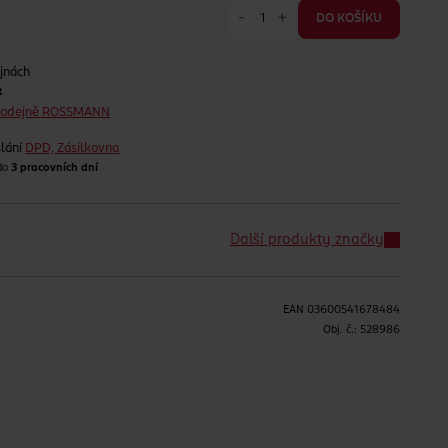
-
+
DO KOŠÍKU
jnách
t
prodejně ROSSMANN
lání
DPD, Zásilkovna
 do
3 pracovních dní
Další produkty značky
EAN
03600541678484
H
Obj. č.:
528986