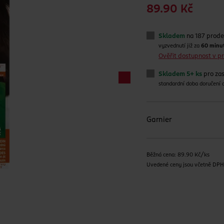
89.90 Kč
Skladem
na 187 prode
vyzvednutí již za
60 minu
Ověřit dostupnost v 
Skladem 5+ ks
pro zas
standardní doba doručení
Garnier
Běžná cena: 89.90 Kč/ks
Uvedené ceny jsou včetně DP