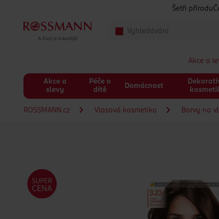
Přeskočit na hlavmní obsah
Šetři přírodu
Č
Akce a l
Akce a
Péče o
Dekorati
Domácnost
slevy
dítě
kosmeti
ROSSMANN.cz
Vlasová kosmetika
Barvy na v