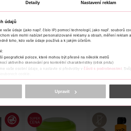
Detaily
Nastavení reklam
ch údajů
vaše údaje (jako např. číslo IP) pomocí technologií, jako např. souborů coo
ychom vám mohli nabízet personalizované reklamy a obsah, měření reklam a
NÍ
STUPEŇ ZABARVENÍ
VYROBENO V
VÝROBCE/DOD
edně toho, kdo vaše údaje používá a k jakým účelům.
é:
asy se složením s dvojí ochranou. Krémové složení proniká hluboko
ýváním po delší dobu. Barva 100% kryje šediny. Závěrečná péče ob
í geografické poloze, které mohou být přesné na několik metrů
mocí aktivního skenování pro konkrétní charakteristiky (otisk prstu)
áme vaše osobní údaje, a nastavte si předvolby v
části s podrobnostmi
. Svů
 souborech cookie.
obsahu a reklam, funkcí sociálních médií, analýze návštěvnosti, které mohou
ně osobních údajů.
Upravit
cookies
<