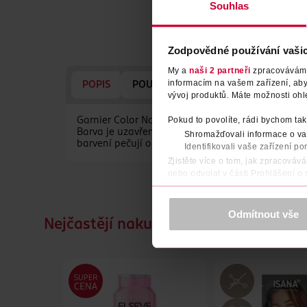
Souhlas
Zodpovědné používání vaši
My a
naši 2 partneři
zpracováváme 
informacím na vašem zařízení, ab
POPIS
POUŽITÍ
SLOŽENÍ
UPOZORNĚ
vývoj produktů. Máte možnosti ohl
Pokud to povolíte, rádi bychom tak
Garnier Color Naturals je vyživující barva na vl
Barva je uzavřena ve vlasech a chráněna před vym
Shromažďovali informace o vaš
barvení pečují o vlasy.
Identifikovali vaše zařízení po
Zjistěte více o tom, jak zpracováv
nebo odvolat v části Prohlášení o
K provozu stránek, personalizaci 
Více najdete v
prohlášení o ochra
Odmítnout vše
Nejčastějí nakupované společně
Děkujeme za pochopení. >
více o 