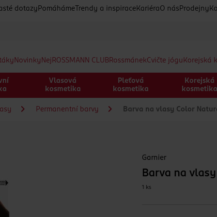
asté dotazy
Pomáháme
Trendy a inspirace
Kariéra
O nás
Prodejny
Ko
etáky
Novinky
Nej
ROSSMANN CLUB
Rossmánek
Cvičte jógu
Korejská 
vní
Vlasová
Pleťová
Korejská
ka
kosmetika
kosmetika
kosmetik
lasy
Permanentní barvy
Barva na vlasy Color Natur
Garnier
Barva na vlasy
1 ks