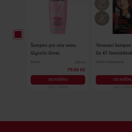
, doplněk
Šampon pro více lesku
Tónovací šampon 
Glycolic Gloss
Go 67 čokoládov
Elseve
ISANA Professional
90 ks
250 ml
1 499 Kč
79.90 Kč
KU
DO KOŠÍKU
DO KOŠÍK
17
Obj. č.: 1339529
Obj. č.: 112395
Zápatí webu