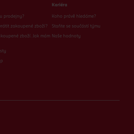
Kariéra
bu prodejny?
Koho právě hledáme?
rátit zakoupené zboží?
Staňte se součástí týmu
zakoupené zboží. Jak mám
Naše hodnoty
sty
up