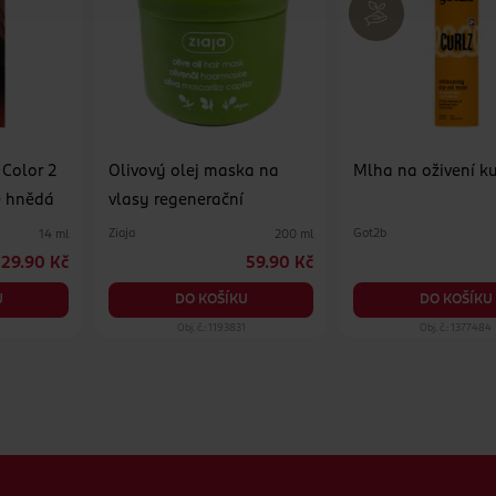
Color 2
Olivový olej maska na
Mlha na oživení k
ě hnědá
vlasy regenerační
Ziaja
Got2b
14 ml
200 ml
29.90 Kč
59.90 Kč
U
DO KOŠÍKU
DO KOŠÍKU
1
Obj. č.: 1193831
Obj. č.: 1377484