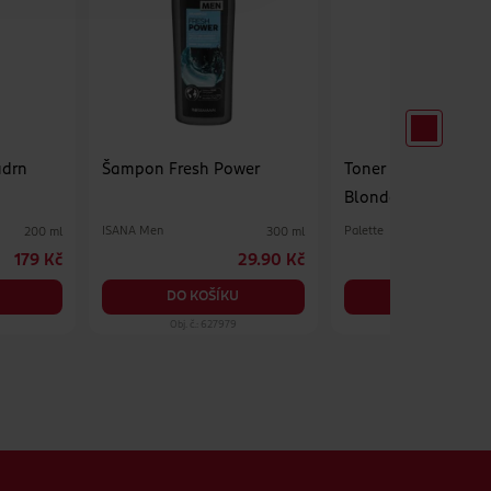
udrn
Šampon Fresh Power
Toner na vlasy Ash
Blonde
ISANA Men
Palette
200 ml
300 ml
179 Kč
29.90 Kč
DO KOŠÍKU
DO KOŠÍKU
Obj. č.: 627979
Obj. č.: 923675